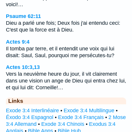
voici!…
Psaume 62:11
Dieu a parlé une fois; Deux fois j'ai entendu ceci:
C'est que la force est à Dieu.
Actes 9:4
Il tomba par terre, et il entendit une voix qui lui
disait: Saul, Saul, pourquoi me persécutes-tu?
Actes 10:3,13
Vers la neuvième heure du jour, il vit clairement
dans une vision un ange de Dieu qui entra chez lui,
et qui lui dit: Corneille!…
Links
Exode 3:4 Interlinéaire
•
Exode 3:4 Multilingue
•
Éxodo 3:4 Espagnol
•
Exode 3:4 Français
•
2 Mose
3:4 Allemand
•
Exode 3:4 Chinois
•
Exodus 3:4
Anglais
•
Bible Apps
•
Bible Hub