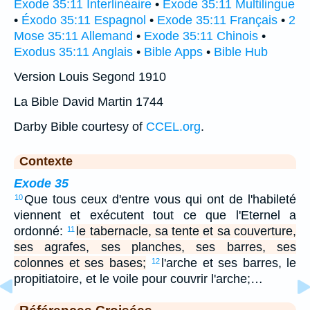
Exode 35:11 Interlinéaire
•
Exode 35:11 Multilingue
•
Éxodo 35:11 Espagnol
•
Exode 35:11 Français
•
2
Mose 35:11 Allemand
•
Exode 35:11 Chinois
•
Exodus 35:11 Anglais
•
Bible Apps
•
Bible Hub
Version Louis Segond 1910
La Bible David Martin 1744
Darby Bible courtesy of
CCEL.org
.
Contexte
Exode 35
Que tous ceux d'entre vous qui ont de l'habileté
10
viennent et exécutent tout ce que l'Eternel a
ordonné:
le tabernacle, sa tente et sa couverture,
11
ses agrafes, ses planches, ses barres, ses
colonnes et ses bases;
l'arche et ses barres, le
12
propitiatoire, et le voile pour couvrir l'arche;…
Références Croisées