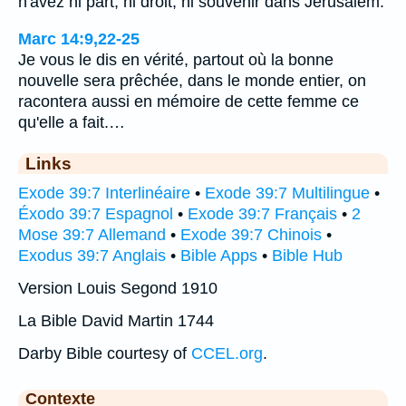
n'avez ni part, ni droit, ni souvenir dans Jérusalem.
Marc 14:9,22-25
Je vous le dis en vérité, partout où la bonne
nouvelle sera prêchée, dans le monde entier, on
racontera aussi en mémoire de cette femme ce
qu'elle a fait.…
Links
Exode 39:7 Interlinéaire
•
Exode 39:7 Multilingue
•
Éxodo 39:7 Espagnol
•
Exode 39:7 Français
•
2
Mose 39:7 Allemand
•
Exode 39:7 Chinois
•
Exodus 39:7 Anglais
•
Bible Apps
•
Bible Hub
Version Louis Segond 1910
La Bible David Martin 1744
Darby Bible courtesy of
CCEL.org
.
Contexte