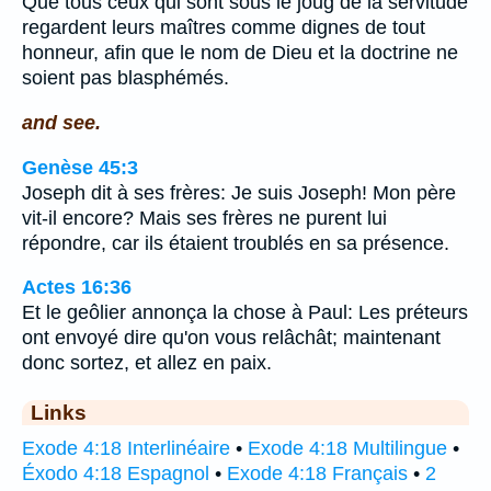
Que tous ceux qui sont sous le joug de la servitude
regardent leurs maîtres comme dignes de tout
honneur, afin que le nom de Dieu et la doctrine ne
soient pas blasphémés.
and see.
Genèse 45:3
Joseph dit à ses frères: Je suis Joseph! Mon père
vit-il encore? Mais ses frères ne purent lui
répondre, car ils étaient troublés en sa présence.
Actes 16:36
Et le geôlier annonça la chose à Paul: Les préteurs
ont envoyé dire qu'on vous relâchât; maintenant
donc sortez, et allez en paix.
Links
Exode 4:18 Interlinéaire
•
Exode 4:18 Multilingue
•
Éxodo 4:18 Espagnol
•
Exode 4:18 Français
•
2