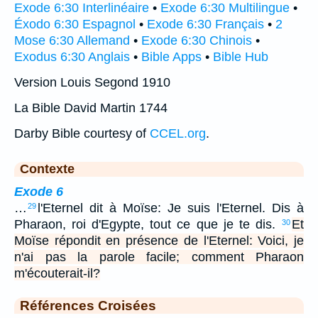
Exode 6:30 Interlinéaire
•
Exode 6:30 Multilingue
•
Éxodo 6:30 Espagnol
•
Exode 6:30 Français
•
2
Mose 6:30 Allemand
•
Exode 6:30 Chinois
•
Exodus 6:30 Anglais
•
Bible Apps
•
Bible Hub
Version Louis Segond 1910
La Bible David Martin 1744
Darby Bible courtesy of
CCEL.org
.
Contexte
Exode 6
…
l'Eternel dit à Moïse: Je suis l'Eternel. Dis à
29
Pharaon, roi d'Egypte, tout ce que je te dis.
Et
30
Moïse répondit en présence de l'Eternel: Voici, je
n'ai pas la parole facile; comment Pharaon
m'écouterait-il?
Références Croisées