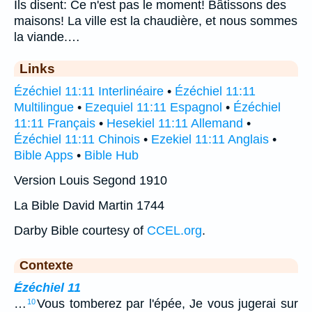
Ils disent: Ce n'est pas le moment! Bâtissons des
maisons! La ville est la chaudière, et nous sommes
la viande.…
Links
Ézéchiel 11:11 Interlinéaire
•
Ézéchiel 11:11
Multilingue
•
Ezequiel 11:11 Espagnol
•
Ézéchiel
11:11 Français
•
Hesekiel 11:11 Allemand
•
Ézéchiel 11:11 Chinois
•
Ezekiel 11:11 Anglais
•
Bible Apps
•
Bible Hub
Version Louis Segond 1910
La Bible David Martin 1744
Darby Bible courtesy of
CCEL.org
.
Contexte
Ézéchiel 11
…
Vous tomberez par l'épée, Je vous jugerai sur
10