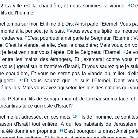
! La ville est la chaudière, et nous sommes la viande.
C'e
4
 fils de l'homme!
rnel tomba sur moi. Et il me dit: Dis: Ainsi parle l'Eternel: Vous p
 monte à la pensée, je le sais.
Vous avez multiplié les meurtre
6
e cadavres.
C'est pourquoi ainsi parle le Seigneur, l'Eternel:
7
e, C'est la viande, et elle, c'est la chaudière; Mais vous, on vou
je ferai venir sur vous l'épée, Dit le Seigneur, l'Eternel.
Je vo
9
ai entre les mains des étrangers, Et j'exercerai contre vous
vous jugerai sur la frontière d'Israël, Et vous saurez que je suis
 chaudière, Et vous ne serez pas la viande au milieu d'elle:
jugerai.
Et vous saurez que je suis l'Eternel, Dont vous
12
 les lois; Mais vous avez agi selon les lois des nations qui vou
, Pelathia, fils de Benaja, mourut. Je tombai sur ma face, et j
néantiras-tu ce qui reste d'Israël?
rnel me fut adressée, en ces mots:
Fils de l'homme, ce sont tes
15
aison d'Israël tout entière, A qui les habitants de Jérusalem
s a été donné en propriété.
C'est pourquoi tu diras: Ainsi parl
16