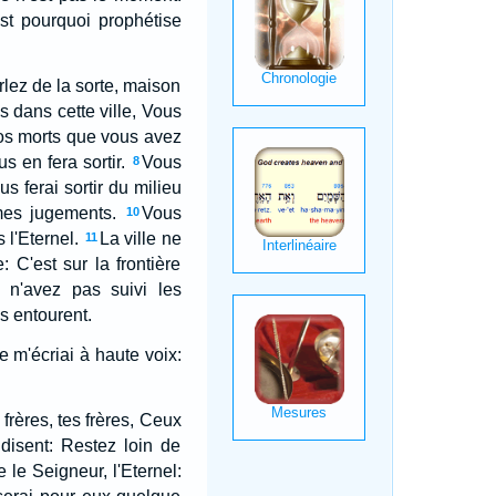
st pourquoi prophétise
arlez de la sorte, maison
s dans cette ville, Vous
 Vos morts que vous avez
s en fera sortir.
Vous
8
us ferai sortir du milieu
 mes jugements.
Vous
10
 l'Eternel.
La ville ne
11
 C'est sur la frontière
 n'avez pas suivi les
s entourent.
e m'écriai à haute voix:
 frères, tes frères, Ceux
 disent: Restez loin de
e le Seigneur, l'Eternel: