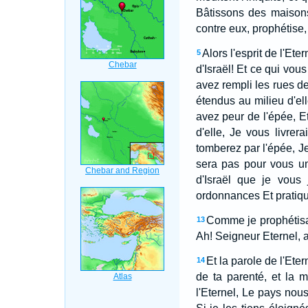
Bâtissons des maisons
contre eux, prophétise,
Alors l'esprit de l'Ete
5
d'Israël! Et ce qui vous
avez rempli les rues d
étendus au milieu d'ell
avez peur de l'épée, Et 
d'elle, Je vous livrer
tomberez par l'épée, Je 
sera pas pour vous une
d'Israël que je vous 
ordonnances Et pratiqué
Comme je prophétisais
13
Ah! Seigneur Eternel, a
Et la parole de l'Ete
14
de ta parenté, et la m
l'Eternel, Le pays nou