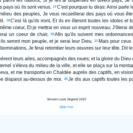
és parmi les nations, Si je les ai dispersés en divers pays, Je
s pays où ils sont venus.
C'est pourquoi tu diras: Ainsi parle l
17
ilieu des peuples, Je vous recueillerai des pays où vous ête
ël.
C'est là qu'ils iront, Et ils en ôteront toutes les idoles et
18
même coeur, Et je mettrai en vous un esprit nouveau; J'ôterai d
erai un coeur de chair,
Afin qu'ils suivent mes ordonnances,
20
 ils seront mon peuple, et je serai leur Dieu.
Mais pour ceux d
21
abominations, Je ferai retomber leurs oeuvres sur leur tête, Dit le
rent leurs ailes, accompagnés des roues; et la gloire du Dieu d'
ternel s'éleva du milieu de la ville, et elle se plaça sur la monta
leva, et me transporta en Chaldée auprès des captifs, en vision 
eue disparut au-dessus de moi.
Je dis aux captifs toutes les pa
25
Version Louis Segond 1910
Bible Hub