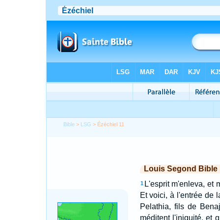
Bible
>
LSG
> Ézéchiel 11
Louis Segond Bible
L'esprit m'enleva, et 
1
Et voici, à l'entrée de 
Pelathia, fils de Bena
méditent l'iniquité, et