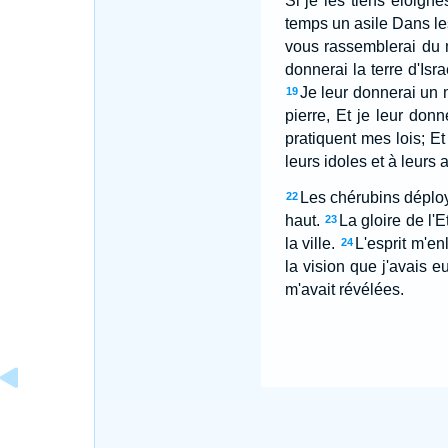
Si je les tiens éloign
temps un asile Dans le
vous rassemblerai du m
donnerai la terre d'Isra
Je leur donnerai un 
19
pierre, Et je leur donn
pratiquent mes lois; Et
leurs idoles et à leurs 
Les chérubins déployè
22
haut.
La gloire de l'E
23
la ville.
L'esprit m'en
24
la vision que j'avais 
m'avait révélées.