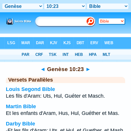
Bible
>
Genèse
>
Chapitre 10
> Verset 23
◄
Genèse 10:23
►
Versets Parallèles
Louis Segond Bible
Les fils d'Aram: Uts, Hul, Guéter et Masch.
Martin Bible
Et les enfants d'Aram, Hus, Hul, Guéther et Mas.
Darby Bible
-Et les fils d'Aram: Uts, et Hul, et Guether, et Mash.