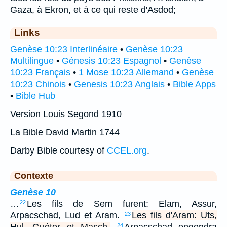
Gaza, à Ekron, et à ce qui reste d'Asdod;
Links
Genèse 10:23 Interlinéaire
•
Genèse 10:23
Multilingue
•
Génesis 10:23 Espagnol
•
Genèse
10:23 Français
•
1 Mose 10:23 Allemand
•
Genèse
10:23 Chinois
•
Genesis 10:23 Anglais
•
Bible Apps
•
Bible Hub
Version Louis Segond 1910
La Bible David Martin 1744
Darby Bible courtesy of
CCEL.org
.
Contexte
Genèse 10
…
Les fils de Sem furent: Elam, Assur,
22
Arpacschad, Lud et Aram.
Les fils d'Aram: Uts,
23
Hul, Guéter et Masch.
Arpacschad engendra
24