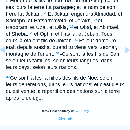
à Heber deux fils: le nom de l'un fut Peleg, car en
ses jours la terre fut partagee; et le nom de son
frere fut Joktan.
Et Joktan engendra Almodad, et
26
Sheleph, et Hatsarmaveth, et Jerakh,
et
27
Hadoram, et Uzal, et Dikla,
et Obal, et Abimael,
28
et Sheba,
et Ophir, et Havila, et Jobab. Tous
29
ceux-là etaient fils de Joktan.
Et leur demeure
30
etait depuis Mesha, quand tu viens vers Sephar,
montagne de l'orient.
-Ce sont là les fils de Sem
31
selon leurs familles, selon leurs langues, dans
leurs pays, selon leurs nations.
Ce sont là les familles des fils de Noe, selon
32
leurs generations, dans leurs nations; et c'est d'eux
qu'est venue la repartition des nations sur la terre
apres le deluge.
Darby Bible courtesy of
CCEL.org
.
Bible Hub