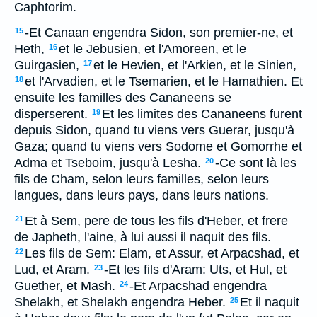
Caphtorim.
-Et Canaan engendra Sidon, son premier-ne, et
15
Heth,
et le Jebusien, et l'Amoreen, et le
16
Guirgasien,
et le Hevien, et l'Arkien, et le Sinien,
17
et l'Arvadien, et le Tsemarien, et le Hamathien. Et
18
ensuite les familles des Cananeens se
disperserent.
Et les limites des Cananeens furent
19
depuis Sidon, quand tu viens vers Guerar, jusqu'à
Gaza; quand tu viens vers Sodome et Gomorrhe et
Adma et Tseboim, jusqu'à Lesha.
-Ce sont là les
20
fils de Cham, selon leurs familles, selon leurs
langues, dans leurs pays, dans leurs nations.
Et à Sem, pere de tous les fils d'Heber, et frere
21
de Japheth, l'aine, à lui aussi il naquit des fils.
Les fils de Sem: Elam, et Assur, et Arpacshad, et
22
Lud, et Aram.
-Et les fils d'Aram: Uts, et Hul, et
23
Guether, et Mash.
-Et Arpacshad engendra
24
Shelakh, et Shelakh engendra Heber.
Et il naquit
25