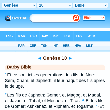
Bible
>
DAR
> Genèse 10
◄
Genèse 10
►
Darby Bible
Et ce sont ici les generations des fils de Noe:
1
Sem, Cham, et Japheth; il leur naquit des fils apres
le deluge.
Les fils de Japheth: Gomer, et Magog, et Madai,
2
et Javan, et Tubal, et Meshec, et Tiras.
-Et les fils
3
de Gomer: Ashkenaz, et Riphath, et Togarma.
-Et
4