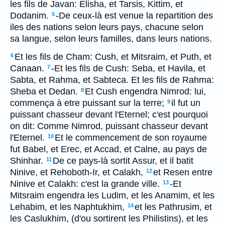
les fils de Javan: Elisha, et Tarsis, Kittim, et
Dodanim.
-De ceux-là est venue la repartition des
5
iles des nations selon leurs pays, chacune selon
sa langue, selon leurs familles, dans leurs nations.
Et les fils de Cham: Cush, et Mitsraim, et Puth, et
6
Canaan.
-Et les fils de Cush: Seba, et Havila, et
7
Sabta, et Rahma, et Sabteca. Et les fils de Rahma:
Sheba et Dedan.
Et Cush engendra Nimrod: lui,
8
commença à etre puissant sur la terre;
il fut un
9
puissant chasseur devant l'Eternel; c'est pourquoi
on dit: Comme Nimrod, puissant chasseur devant
l'Eternel.
Et le commencement de son royaume
10
fut Babel, et Erec, et Accad, et Calne, au pays de
Shinhar.
De ce pays-là sortit Assur, et il batit
11
Ninive, et Rehoboth-Ir, et Calakh,
et Resen entre
12
Ninive et Calakh: c'est la grande ville.
-Et
13
Mitsraim engendra les Ludim, et les Anamim, et les
Lehabim, et les Naphtukhim,
et les Pathrusim, et
14
les Caslukhim, (d'ou sortirent les Philistins), et les