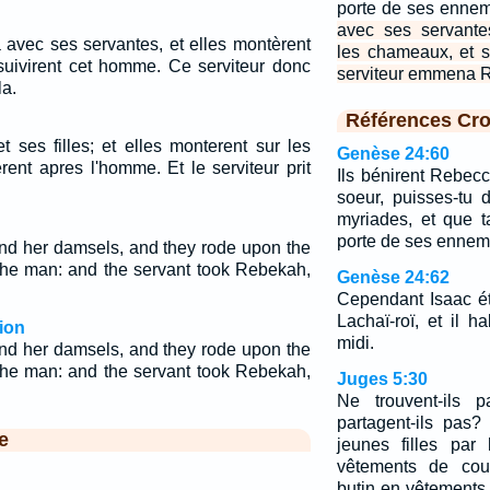
porte de ses enne
avec ses servante
 avec ses servantes, et elles montèrent
les chameaux, et s
suivirent cet homme. Ce serviteur donc
serviteur emmena Re
la.
Références Cro
 ses filles; et elles monterent sur les
Genèse 24:60
rent apres l'homme. Et le serviteur prit
Ils bénirent Rebecca
soeur, puisses-tu 
myriades, et que t
porte de ses ennem
d her damsels, and they rode upon the
the man: and the servant took Rebekah,
Genèse 24:62
Cependant Isaac ét
Lachaï-roï, et il h
ion
midi.
d her damsels, and they rode upon the
the man: and the servant took Rebekah,
Juges 5:30
Ne trouvent-ils 
partagent-ils pas?
e
jeunes filles pa
vêtements de cou
butin en vêtements