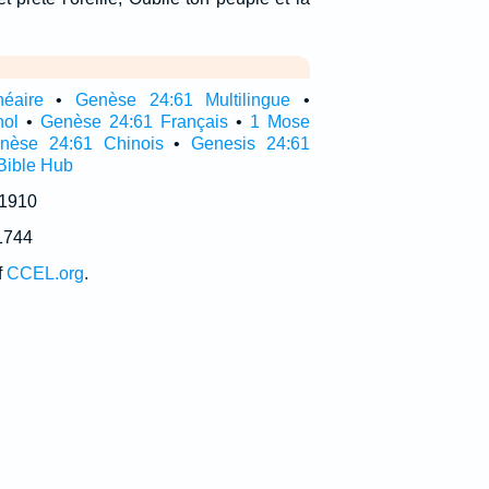
néaire
•
Genèse 24:61 Multilingue
•
nol
•
Genèse 24:61 Français
•
1 Mose
nèse 24:61 Chinois
•
Genesis 24:61
Bible Hub
 1910
1744
f
CCEL.org
.