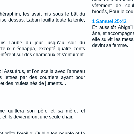
vêtement de coul
brodés, Pour le cou
théraphim, les avait mis sous le bât du
ise dessus. Laban fouilla toute la tente,
1 Samuel 25:42
Et aussitôt Abigaï
âne, et accompagnée
elle suivit les mes
uis l'aube du jour jusqu'au soir du
devint sa femme.
d'eux n'échappa, excepté quatre cents
tèrent sur des chameaux et s'enfuirent.
i Assuérus, et l'on scella avec l'anneau
 lettres par des courriers ayant pour
et des mulets nés de juments.…
me quittera son père et sa mère, et
 et ils deviendront une seule chair.
et prête l'oreille; Oublie ton peuple et la