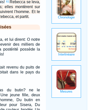
mis!
Rebecca se leva,
61
s; elles montèrent sur
uivirent l'homme. Et le
becca, et partit.
isées
, et lui dirent: O notre
devenir des milliers de
a postérité possède la
is!
ait revenu du puits de
abitait dans le pays du
pas du butin? ne le
 Une jeune fille, deux
r homme, Du butin en
leur pour Sisera, Du
 de couleur, brodés, Un