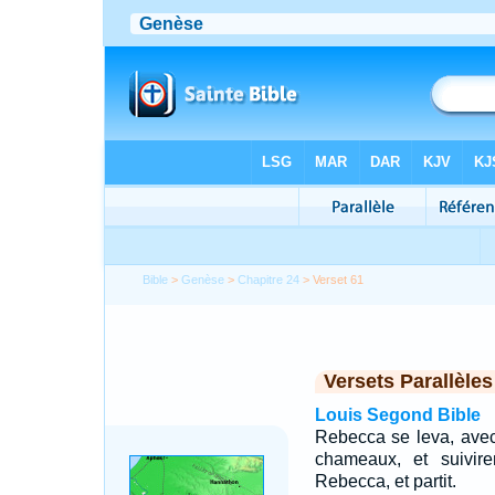
Bible
>
Genèse
>
Chapitre 24
> Verset 61
Versets Parallèles
Louis Segond Bible
Rebecca se leva, avec
chameaux, et suivir
Rebecca, et partit.