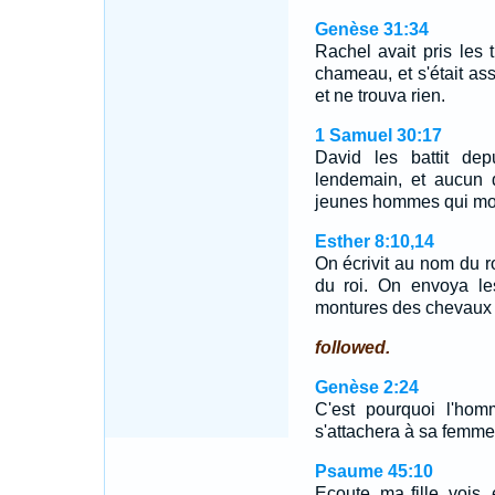
Genèse 31:34
Rachel avait pris les 
chameau, et s'était ass
et ne trouva rien.
1 Samuel 30:17
David les battit dep
lendemain, et aucun 
jeunes hommes qui mon
Esther 8:10,14
On écrivit au nom du ro
du roi. On envoya les
montures des chevaux 
followed.
Genèse 2:24
C'est pourquoi l'hom
s'attachera à sa femme,
Psaume 45:10
Ecoute, ma fille, vois, 