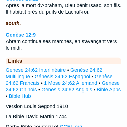
Après la mort d'Abraham, Dieu bénit Isaac, son fils.
Il habitait près du puits de Lachaï-roï.
south.
Genèse 12:9
Abram continua ses marches, en s'avançant vers
le midi.
Links
Genèse 24:62 Interlinéaire
•
Genèse 24:62
Multilingue
•
Génesis 24:62 Espagnol
•
Genèse
24:62 Français
•
1 Mose 24:62 Allemand
•
Genèse
24:62 Chinois
•
Genesis 24:62 Anglais
•
Bible Apps
•
Bible Hub
Version Louis Segond 1910
La Bible David Martin 1744
Darby Bible courtesy of
CCEL.org
.