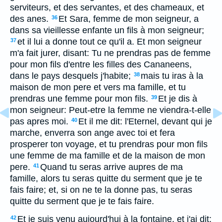
serviteurs, et des servantes, et des chameaux, et
des anes.
Et Sara, femme de mon seigneur, a
36
dans sa vieillesse enfante un fils à mon seigneur;
et il lui a donne tout ce qu'il a. Et mon seigneur
37
m'a fait jurer, disant: Tu ne prendras pas de femme
pour mon fils d'entre les filles des Cananeens,
dans le pays desquels j'habite;
mais tu iras à la
38
maison de mon pere et vers ma famille, et tu
prendras une femme pour mon fils.
Et je dis à
39
mon seigneur: Peut-etre la femme ne viendra-t-elle
pas apres moi.
Et il me dit: l'Eternel, devant qui je
40
marche, enverra son ange avec toi et fera
prosperer ton voyage, et tu prendras pour mon fils
une femme de ma famille et de la maison de mon
pere.
Quand tu seras arrive aupres de ma
41
famille, alors tu seras quitte du serment que je te
fais faire; et, si on ne te la donne pas, tu seras
quitte du serment que je te fais faire.
Et je suis venu aujourd'hui à la fontaine, et j'ai dit:
42