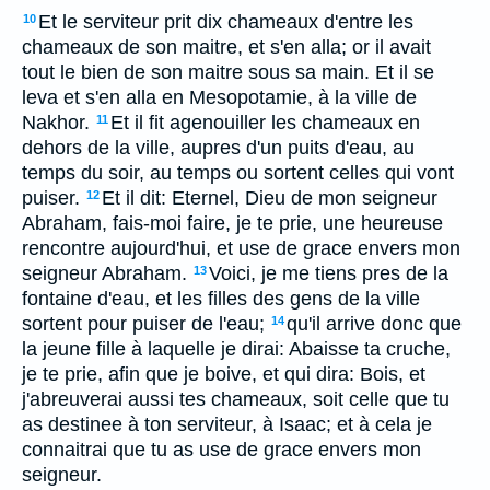
Et le serviteur prit dix chameaux d'entre les
10
chameaux de son maitre, et s'en alla; or il avait
tout le bien de son maitre sous sa main. Et il se
leva et s'en alla en Mesopotamie, à la ville de
Nakhor.
Et il fit agenouiller les chameaux en
11
dehors de la ville, aupres d'un puits d'eau, au
temps du soir, au temps ou sortent celles qui vont
puiser.
Et il dit: Eternel, Dieu de mon seigneur
12
Abraham, fais-moi faire, je te prie, une heureuse
rencontre aujourd'hui, et use de grace envers mon
seigneur Abraham.
Voici, je me tiens pres de la
13
fontaine d'eau, et les filles des gens de la ville
sortent pour puiser de l'eau;
qu'il arrive donc que
14
la jeune fille à laquelle je dirai: Abaisse ta cruche,
je te prie, afin que je boive, et qui dira: Bois, et
j'abreuverai aussi tes chameaux, soit celle que tu
as destinee à ton serviteur, à Isaac; et à cela je
connaitrai que tu as use de grace envers mon
seigneur.