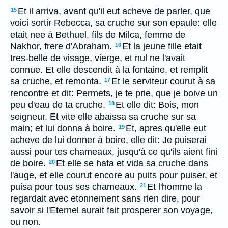
Et il arriva, avant qu'il eut acheve de parler, que
15
voici sortir Rebecca, sa cruche sur son epaule: elle
etait nee à Bethuel, fils de Milca, femme de
Nakhor, frere d'Abraham.
Et la jeune fille etait
16
tres-belle de visage, vierge, et nul ne l'avait
connue. Et elle descendit à la fontaine, et remplit
sa cruche, et remonta.
Et le serviteur courut à sa
17
rencontre et dit: Permets, je te prie, que je boive un
peu d'eau de ta cruche.
Et elle dit: Bois, mon
18
seigneur. Et vite elle abaissa sa cruche sur sa
main; et lui donna à boire.
Et, apres qu'elle eut
19
acheve de lui donner à boire, elle dit: Je puiserai
aussi pour tes chameaux, jusqu'à ce qu'ils aient fini
de boire.
Et elle se hata et vida sa cruche dans
20
l'auge, et elle courut encore au puits pour puiser, et
puisa pour tous ses chameaux.
Et l'homme la
21
regardait avec etonnement sans rien dire, pour
savoir si l'Eternel aurait fait prosperer son voyage,
ou non.