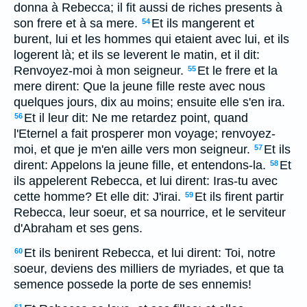
donna à Rebecca; il fit aussi de riches presents à
son frere et à sa mere.
Et ils mangerent et
54
burent, lui et les hommes qui etaient avec lui, et ils
logerent là; et ils se leverent le matin, et il dit:
Renvoyez-moi à mon seigneur.
Et le frere et la
55
mere dirent: Que la jeune fille reste avec nous
quelques jours, dix au moins; ensuite elle s'en ira.
Et il leur dit: Ne me retardez point, quand
56
l'Eternel a fait prosperer mon voyage; renvoyez-
moi, et que je m'en aille vers mon seigneur.
Et ils
57
dirent: Appelons la jeune fille, et entendons-la.
Et
58
ils appelerent Rebecca, et lui dirent: Iras-tu avec
cette homme? Et elle dit: J'irai.
Et ils firent partir
59
Rebecca, leur soeur, et sa nourrice, et le serviteur
d'Abraham et ses gens.
Et ils benirent Rebecca, et lui dirent: Toi, notre
60
soeur, deviens des milliers de myriades, et que ta
semence possede la porte de ses ennemis!