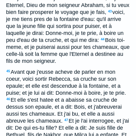
Eternel, Dieu de mon seigneur Abraham, si tu veux
bien faire prosperer le voyage que je fais,
voici,
43
je me tiens pres de la fontaine d'eau: qu'il arrive
que la jeune fille qui sortira pour puiser, et à
laquelle je dirai: Donne-moi, je te prie, à boire un
peu d'eau de ta cruche, et qui me dira:
Bois toi-
44
meme, et je puiserai aussi pour tes chameaux, que
celle-là soit la femme que l'Eternel a destinee au
fils de mon seigneur.
Avant que j'eusse acheve de parler en mon
45
coeur, voici sortir Rebecca, sa cruche sur son
epaule; et elle est descendue à la fontaine, et a
puise; et je lui ai dit: Donne-moi à boire, je te prie.
Et elle s'est hatee et a abaisse sa cruche de
46
dessus son epaule, et a dit: Bois, et j'abreuverai
aussi tes chameaux. Et j'ai bu, et elle a aussi
abreuve les chameaux.
Et je l'ai interrogee, et j'ai
47
dit: De qui es-tu fille? Et elle a dit: Je suis fille de
Bethuel, fils de Nakhor, que Milca lui a enfante. Et