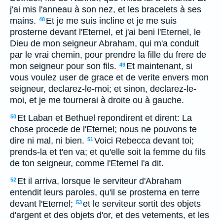
j'ai mis l'anneau à son nez, et les bracelets à ses
mains.
Et je me suis incline et je me suis
48
prosterne devant l'Eternel, et j'ai beni l'Eternel, le
Dieu de mon seigneur Abraham, qui m'a conduit
par le vrai chemin, pour prendre la fille du frere de
mon seigneur pour son fils.
Et maintenant, si
49
vous voulez user de grace et de verite envers mon
seigneur, declarez-le-moi; et sinon, declarez-le-
moi, et je me tournerai à droite ou à gauche.
Et Laban et Bethuel repondirent et dirent: La
50
chose procede de l'Eternel; nous ne pouvons te
dire ni mal, ni bien.
Voici Rebecca devant toi;
51
prends-la et t'en va; et qu'elle soit la femme du fils
de ton seigneur, comme l'Eternel l'a dit.
Et il arriva, lorsque le serviteur d'Abraham
52
entendit leurs paroles, qu'il se prosterna en terre
devant l'Eternel;
et le serviteur sortit des objets
53
d'argent et des objets d'or, et des vetements, et les