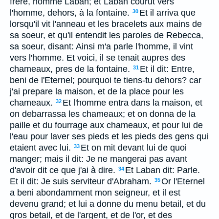
frere, nomme Laban; et Laban courut vers
l'homme, dehors, à la fontaine.
Et il arriva que
30
lorsqu'il vit l'anneau et les bracelets aux mains de
sa soeur, et qu'il entendit les paroles de Rebecca,
sa soeur, disant: Ainsi m'a parle l'homme, il vint
vers l'homme. Et voici, il se tenait aupres des
chameaux, pres de la fontaine.
Et il dit: Entre,
31
beni de l'Eternel; pourquoi te tiens-tu dehors? car
j'ai prepare la maison, et de la place pour les
chameaux.
Et l'homme entra dans la maison, et
32
on debarrassa les chameaux; et on donna de la
paille et du fourrage aux chameaux, et pour lui de
l'eau pour laver ses pieds et les pieds des gens qui
etaient avec lui.
Et on mit devant lui de quoi
33
manger; mais il dit: Je ne mangerai pas avant
d'avoir dit ce que j'ai à dire.
Et Laban dit: Parle.
34
Et il dit: Je suis serviteur d'Abraham.
Or l'Eternel
35
a beni abondamment mon seigneur, et il est
devenu grand; et lui a donne du menu betail, et du
gros betail, et de l'argent, et de l'or, et des