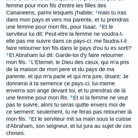
femme pour mon fils d'entre les filles des
Cananeens, parmi lesquels j'habite;
mais tu iras
4
dans mon pays et vers ma parente, et tu prendras
une femme pour mon fils, pour Isaac.
Et le
5
serviteur lui dit: Peut-etre la femme ne voudra-t-
elle pas me suivre dans ce pays-ci: me faudra-t-il
faire retourner ton fils dans le pays d'ou tu es sorti?
Et Abraham lui dit: Garde-toi d'y faire retourner
6
mon fils.
L'Eternel, le Dieu des cieux, qui m'a pris
7
de la maison de mon pere et du pays de ma
parente, et qui m'a parle et qui m'a jure, disant: Je
donnerai à ta semence ce pays-ci; lui-meme
enverra son ange devant toi, et tu prendras de là
une femme pour mon fils.
Et si la femme ne veut
8
pas te suivre, alors tu seras quitte envers moi de
ce serment: seulement, tu ne feras pas retourner là
mon fils.
Et le serviteur mit sa main sous la cuisse
9
d'Abraham, son seigneur, et lui jura au sujet de ces
choses.