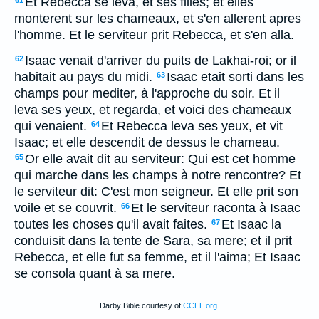
Et Rebecca se leva, et ses filles; et elles
61
monterent sur les chameaux, et s'en allerent apres
l'homme. Et le serviteur prit Rebecca, et s'en alla.
Isaac venait d'arriver du puits de Lakhai-roi; or il
62
habitait au pays du midi.
Isaac etait sorti dans les
63
champs pour mediter, à l'approche du soir. Et il
leva ses yeux, et regarda, et voici des chameaux
qui venaient.
Et Rebecca leva ses yeux, et vit
64
Isaac; et elle descendit de dessus le chameau.
Or elle avait dit au serviteur: Qui est cet homme
65
qui marche dans les champs à notre rencontre? Et
le serviteur dit: C'est mon seigneur. Et elle prit son
voile et se couvrit.
Et le serviteur raconta à Isaac
66
toutes les choses qu'il avait faites.
Et Isaac la
67
conduisit dans la tente de Sara, sa mere; et il prit
Rebecca, et elle fut sa femme, et il l'aima; Et Isaac
se consola quant à sa mere.
Darby Bible courtesy of
CCEL.org
.