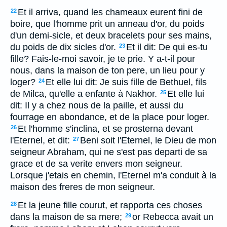
Et il arriva, quand les chameaux eurent fini de
22
boire, que l'homme prit un anneau d'or, du poids
d'un demi-sicle, et deux bracelets pour ses mains,
du poids de dix sicles d'or.
Et il dit: De qui es-tu
23
fille? Fais-le-moi savoir, je te prie. Y a-t-il pour
nous, dans la maison de ton pere, un lieu pour y
loger?
Et elle lui dit: Je suis fille de Bethuel, fils
24
de Milca, qu'elle a enfante à Nakhor.
Et elle lui
25
dit: Il y a chez nous de la paille, et aussi du
fourrage en abondance, et de la place pour loger.
Et l'homme s'inclina, et se prosterna devant
26
l'Eternel, et dit:
Beni soit l'Eternel, le Dieu de mon
27
seigneur Abraham, qui ne s'est pas departi de sa
grace et de sa verite envers mon seigneur.
Lorsque j'etais en chemin, l'Eternel m'a conduit à la
maison des freres de mon seigneur.
Et la jeune fille courut, et rapporta ces choses
28
dans la maison de sa mere;
or Rebecca avait un
29