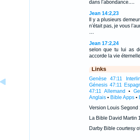
dans l'abondance.…
Jean 14:2,23
Il y a plusieurs demeu
n'était pas, je vous l'a
…
Jean 17:2,24
selon que tu lui as do
accorde la vie éternell
Links
Genèse 47:11 Interli
Génesis 47:11 Espag
47:11 Allemand
•
Ge
Anglais
•
Bible Apps
•
Version Louis Segond
La Bible David Martin 
Darby Bible courtesy o