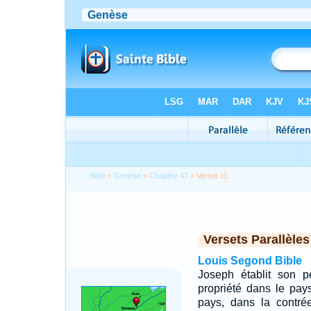
Bible
>
Genèse
>
Chapitre 47
> Verset 11
Versets Parallèles
Louis Segond Bible
Joseph établit son p
propriété dans le pay
pays, dans la contr