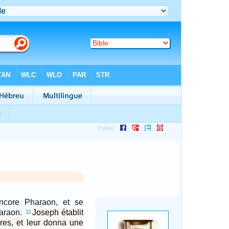
ncore Pharaon, et se
haraon.
Joseph établit
11
ères, et leur donna une