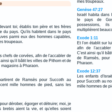
mes troupeaux.
e
Genèse 47:27
Israël habita dans
le pays de Gos
possessions, il
vant toi; établis ton père et tes frères
multiplièrent beauc
ie du pays. Qu'ils habitent dans le pays
rouves parmi eux des hommes capables,
Exode 1:11
es troupeaux.
Et l'on établit sur 
afin de l'accable
C'est ainsi qu'il bât
des chefs de corvées, afin de l'accabler de
de Ramsès, pour 
ainsi qu'il bâtit les villes de Pithom et de
Pharaon.
e magasins à Pharaon.
Exode 12:37
Les enfants d'Isra
 partirent de Ramsès pour Succoth au
pour Succoth au no
 cent mille hommes de pied, sans les
mille hommes de pie
pour dérober, égorger et détruire; moi, je
 brebis aient la vie, et qu'elles soient