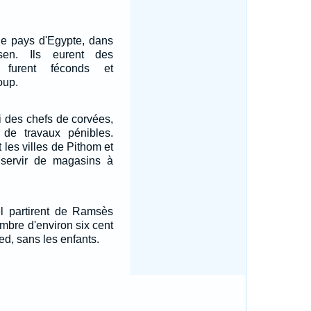
 le pays d'Egypte, dans
en. Ils eurent des
s furent féconds et
oup.
lui des chefs de corvées,
r de travaux pénibles.
it les villes de Pithom et
servir de magasins à
ël partirent de Ramsès
mbre d'environ six cent
d, sans les enfants.