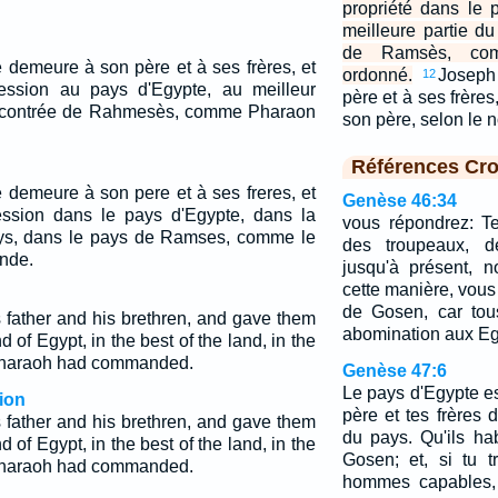
propriété dans le 
meilleure partie d
de Ramsès, com
 demeure à son père et à ses frères, et
ordonné.
Joseph
12
ssion au pays d'Egypte, au meilleur
père et à ses frères,
la contrée de Rahmesès, comme Pharaon
son père, selon le 
Références Cro
 demeure à son pere et à ses freres, et
Genèse 46:34
ssion dans le pays d'Egypte, dans la
vous répondrez: Te
ays, dans le pays de Ramses, comme le
des troupeaux, d
nde.
jusqu'à présent, 
cette manière, vous
de Gosen, car tou
 father and his brethren, and gave them
abomination aux Eg
 of Egypt, in the best of the land, in the
Pharaoh had commanded.
Genèse 47:6
Le pays d'Egypte est
ion
père et tes frères 
 father and his brethren, and gave them
du pays. Qu'ils ha
 of Egypt, in the best of the land, in the
Gosen; et, si tu 
Pharaoh had commanded.
hommes capables, 