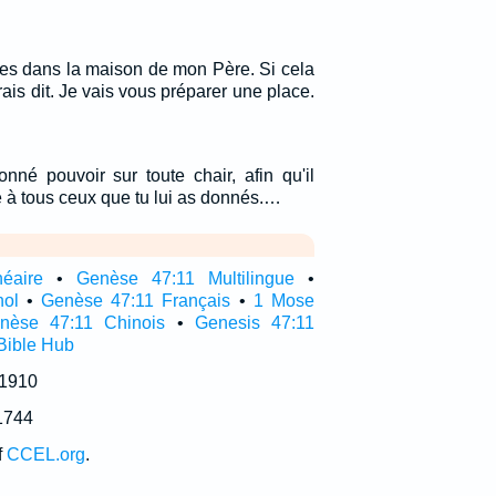
res dans la maison de mon Père. Si cela
urais dit. Je vais vous préparer une place.
nné pouvoir sur toute chair, afin qu'il
e à tous ceux que tu lui as donnés.…
néaire
•
Genèse 47:11 Multilingue
•
nol
•
Genèse 47:11 Français
•
1 Mose
nèse 47:11 Chinois
•
Genesis 47:11
Bible Hub
 1910
1744
f
CCEL.org
.