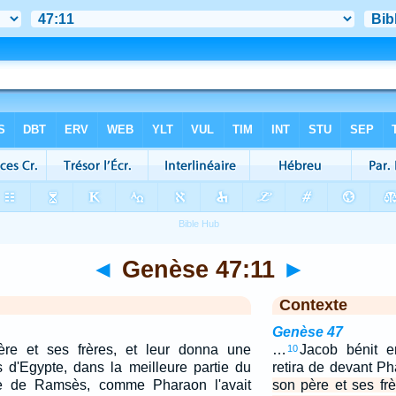
◄
Genèse 47:11
►
Contexte
Genèse 47
ère et ses frères, et leur donna une
…
Jacob bénit e
10
s d'Egypte, dans la meilleure partie du
retira de devant P
ée de Ramsès, comme Pharaon l'avait
son père et ses fr