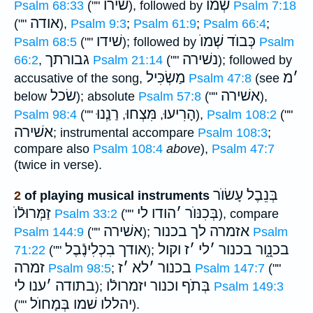
שְׁמוֺ
שׁירו
Psalm 68:33
(""
), followed by
Psalm 7:18
אודה
(""
),
Psalm 9:3
;
Psalm 61:9
;
Psalm 66:4
;
כְּבוֺד שְׁמוֺ
שׁידו
Psalm 68:5
(""
); followed by
Psalm
נשׁירה
גבורתך
66:2
,
Psalm 21:14
(""
); followed by
׳
מ
מַשְׂכִּיל
accusative of the song,
Psalm 47:8
(see
אשׁירה
שׂכל
below
); absolute
Psalm 57:8
(""
),
הָרִיעוּ
מִּצְחוּ
רַנְַנוּ
Psalm 98:4
(""
,
,
),
Psalm 108:2
(""
אשׁירה
; instrumental accompare
Psalm 108:3
;
compare also
Psalm 108:4
above
),
Psalm 47:7
(twice in verse).
בְּנֵבֶל עָשׂוֺר
2
of playing musical instruments
בְּכִנּוֺר
׳
הודו לי
זַמְּרוּלֿוֺ
Psalm 33:2
(""
), compare
אזמרה
לך בכנור
אשׁירה
Psalm 144:9
(""
);
Psalm
בכנ֑֑ור בכנור
׳
לי
׳
ז
וקול
אודך בִכְלִינֶֿבֶל
71:22
(""
);
בכנור
׳
לא
׳
ז
זמרה
Psalm 98:5
;
Psalm 147:7
(""
בְּתֹף וכנור יזמרולֿו
בתודה
׳
ענו לי
);
Psalm 149:3
יהללו שׁמו בְּמָחוֺל
(""
).