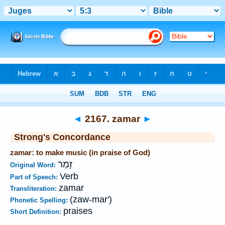
Bible
>
Strong's
>
Hebrew
> 2167
◄
2167. zamar
►
Strong's Concordance
zamar: to make music (in praise of God)
זָמַר
Original Word:
Verb
Part of Speech:
zamar
Transliteration:
(zaw-mar')
Phonetic Spelling:
praises
Short Definition: