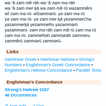
wa·’ă·zam·mê·rāh wa·’ă·zam·mə·rāh
wa·’ă·zam·mer·ḵā wə·zam·mê·rū wəzammêrū
wî·zam·mə·rū- wîzammərū- yə·zam·mə·rū
yə·zam·mə·rū- yə·zam·mer·ḵā yezammerCha
yəzammerḵā yezammeRu yəzammərū
yəzammərū- zam·mə·rāh zam·mê·rū zam·mə·rū
zam·mə·rū- zammeRah zammərāh zammeru
zammêrū zammərū zammərū-
Links
Interlinear Greek
•
Interlinear Hebrew
•
Strong's
Numbers
•
Englishman's Greek Concordance
•
Englishman's Hebrew Concordance
•
Parallel Texts
Englishman's Concordance
Strong's Hebrew 2167
46 Occurrences