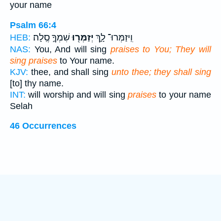
your name
Psalm 66:4
וִֽיזַמְּרוּ־ לָ֑ךְ
יְזַמְּר֖וּ
שִׁמְךָ֣ סֶֽלָה׃
HEB:
NAS:
You, And will sing
praises to You; They will
sing praises
to Your name.
KJV:
thee, and shall sing
unto thee; they shall sing
[to] thy name.
INT:
will worship and will sing
praises
to your name
Selah
46 Occurrences