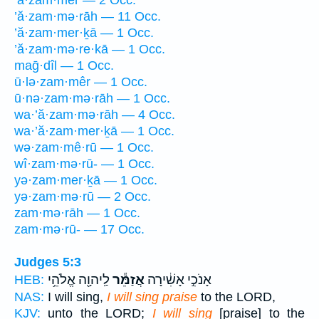
’ă·zam·mêr — 2 Occ.
’ă·zam·mə·rāh — 11 Occ.
’ă·zam·mer·ḵā — 1 Occ.
’ă·zam·mə·re·kā — 1 Occ.
maḡ·dîl — 1 Occ.
ū·lə·zam·mêr — 1 Occ.
ū·nə·zam·mə·rāh — 1 Occ.
wa·’ă·zam·mə·rāh — 4 Occ.
wa·’ă·zam·mer·ḵā — 1 Occ.
wə·zam·mê·rū — 1 Occ.
wî·zam·mə·rū- — 1 Occ.
yə·zam·mer·ḵā — 1 Occ.
yə·zam·mə·rū — 2 Occ.
zam·mə·rāh — 1 Occ.
zam·mə·rū- — 17 Occ.
Judges 5:3
אָנֹכִ֣י אָשִׁ֔ירָה
אֲזַמֵּ֕ר
לַֽיהוָ֖ה אֱלֹהֵ֥י
HEB:
NAS:
I will sing,
I will sing praise
to the LORD,
KJV:
unto the LORD;
I will sing
[praise] to the