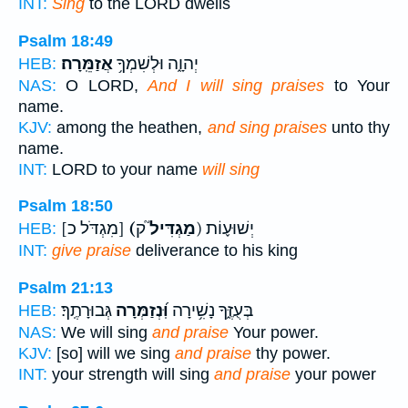
INT:
Sing
to the LORD dwells
Psalm 18:49
יְהוָ֑ה וּלְשִׁמְךָ֥
אֲזַמֵּֽרָה׃
HEB:
NAS:
O LORD,
And I will sing praises
to Your
name.
KJV:
among the heathen,
and sing praises
unto thy
name.
INT:
LORD to your name
will sing
Psalm 18:50
ק) יְשׁוּע֪וֹת
(מַגְדִּיל֮
[מִגְדֹּל כ]
HEB:
INT:
give praise
deliverance to his king
Psalm 21:13
בְּעֻזֶּ֑ךָ נָשִׁ֥ירָה
וּֽ֝נְזַמְּרָה
גְּבוּרָתֶֽךָ׃
HEB:
NAS:
We will sing
and praise
Your power.
KJV:
[so] will we sing
and praise
thy power.
INT:
your strength will sing
and praise
your power