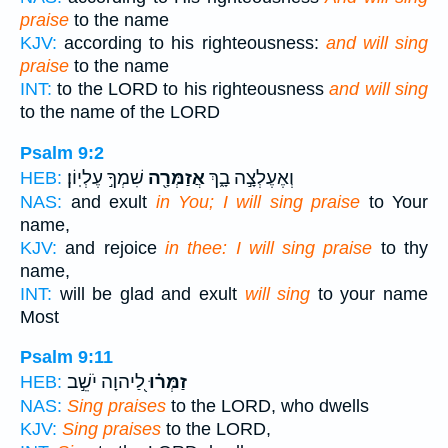
praise
to the name
KJV:
according to his righteousness:
and will sing
praise
to the name
INT:
to the LORD to his righteousness
and will sing
to the name of the LORD
Psalm 9:2
וְאֶעֶלְצָ֣ה בָ֑ךְ
אֲזַמְּרָ֖ה
שִׁמְךָ֣ עֶלְיֽוֹן׃
HEB:
NAS:
and exult
in You; I will sing praise
to Your
name,
KJV:
and rejoice
in thee: I will sing praise
to thy
name,
INT:
will be glad and exult
will sing
to your name
Most
Psalm 9:11
זַמְּר֗וּ
לַ֭יהוָה יֹשֵׁ֣ב
HEB:
NAS:
Sing praises
to the LORD, who dwells
KJV:
Sing praises
to the LORD,