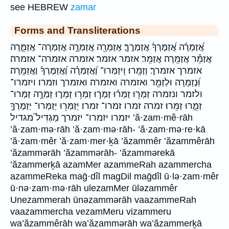
see HEBREW
zamar
Forms and Transliterations
אֲ֝זַמְּרָ֗ה אֲ֝זַמֶּרְךָ֗ אֲזַמְּרֶֽךָּ׃ אֲזַמְּרָ֖ה אֲזַמְּרָ֣ה אֲזַמְּרָה־ אֲזַמֵּ֑רָה
אֲזַמֵּ֕ר אֲזַמֵּֽרָה׃ אֲזַמֵּֽר׃ אזמר אזמר׃ אזמרה אזמרה־ אזמרה׃
אזמרך אזמרך׃ וְזַמֵּֽרוּ׃ וִֽיזַמְּרוּ־ וַ֝אֲזַמְּרָ֗ה וַ֝אֲזַמֶּרְךָ֗ וַאֲזַמֵּֽרָה׃
וּֽ֝נְזַמְּרָה וּלְזַמֵּ֖ר ואזמרה ואזמרה׃ ואזמרך וזמרו׃ ויזמרו־
ולזמר ונזמרה זַמְּר֖וּ זַמְּר֗וּ זַמְּר֣וּ זַמְּר֥וּ זַמְּר֪וּ זַמְּרָ֣ה זַמְּרוּ־
זַמֵּ֑רוּ זַמֵּֽרוּ׃ זמרה זמרו זמרו־ זמרו׃ יְזַמְּר֖וּ יְזַמְּרוּ־ יְזַמֶּרְךָ֣
יזמרו יזמרו־ יזמרך מַגְדִּיל֮ מגדיל ’ă·zam·mê·rāh
’ă·zam·mə·rāh ’ă·zam·mə·rāh- ’ă·zam·mə·re·kā
’ă·zam·mêr ’ă·zam·mer·ḵā ’ăzammêr ’ăzammêrāh
’ăzammərāh ’ăzammərāh- ’ăzammərekā
’ăzammerḵā azamMer azammeRah azammercha
azammeReka maḡ·dîl magDil maḡdîl ū·lə·zam·mêr
ū·nə·zam·mə·rāh ulezamMer ūləzammêr
Unezammerah ūnəzammərāh vaazammeRah
vaazammercha vezamMeru vizammeru
wa’ăzammêrāh wa’ăzammərāh wa’ăzammerḵā