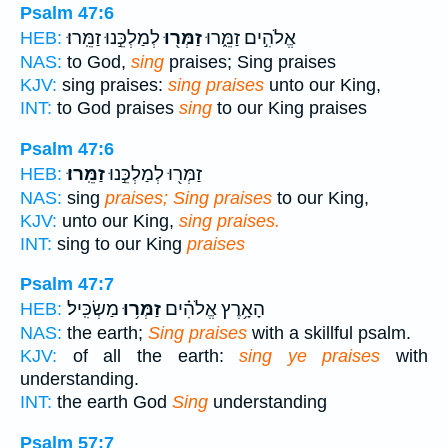
Psalm 47:6
אֱלֹהִ֣ים זַמֵּ֑רוּ
זַמְּר֖וּ
לְמַלְכֵּ֣נוּ זַמֵּֽרוּ׃
HEB:
NAS:
to God,
sing
praises; Sing praises
KJV:
sing praises:
sing praises
unto our King,
INT:
to God praises
sing
to our King praises
Psalm 47:6
זַמְּר֖וּ לְמַלְכֵּ֣נוּ
זַמֵּֽרוּ׃
HEB:
NAS:
sing
praises; Sing praises
to our King,
KJV:
unto our King,
sing praises.
INT:
sing to our King
praises
Psalm 47:7
הָאָ֥רֶץ אֱלֹהִ֗ים
זַמְּר֥וּ
מַשְׂכִּֽיל׃
HEB:
NAS:
the earth;
Sing praises
with a skillful psalm.
KJV:
of all the earth:
sing ye praises
with
understanding.
INT:
the earth God
Sing
understanding
Psalm 57:7