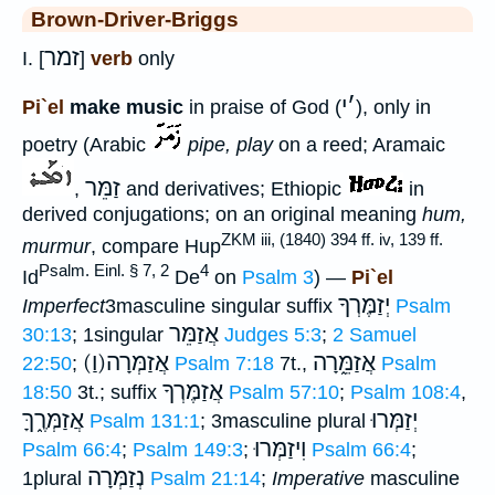
Brown-Driver-Briggs
זמר
I. [
]
verb
only
׳
י
Pi`el
make music
in praise of God (
), only in
poetry (Arabic
pipe, play
on a reed; Aramaic
זַמֵּר
,
and derivatives; Ethiopic
in
derived conjugations; on an original meaning
hum,
ZKM iii, (1840) 394 ff. iv, 139 ff.
murmur
, compare Hup
Psalm. Einl. § 7, 2
4
Id
De
on
Psalm 3
) —
Pi`el
יְזַמֶּרְךָ
Imperfect
3masculine singular suffix
Psalm
אֲזַמֵּר
30:13
; 1singular
Judges 5:3
;
2 Samuel
אֲזַמֵּ֑רָה
(וַ)אֲזַמְּרָה
22:50
;
Psalm 7:18
7t.,
Psalm
אֲזַמֶּרְךָ
18:50
3t.; suffix
Psalm 57:10
;
Psalm 108:4
,
יְזַמְּרוּ
אֲזַמְּרֶ֑ךָּ
Psalm 131:1
; 3masculine plural
וִיזַמְּרוּ
Psalm 66:4
;
Psalm 149:3
;
Psalm 66:4
;
נְזַמְּרָה
1plural
Psalm 21:14
;
Imperative
masculine