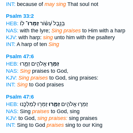
INT:
because of
may sing
That soul not
Psalm 33:2
בְּנֵ֥בֶל עָ֝שׂ֗וֹר
זַמְּרוּ־
לֽוֹ׃
HEB:
NAS:
with the lyre;
Sing praises
to Him with a harp
KJV:
with harp:
sing
unto him with the psaltery
INT:
A harp of ten
Sing
Psalm 47:6
זַמְּר֣וּ
אֱלֹהִ֣ים זַמֵּ֑רוּ
HEB:
NAS:
Sing
praises to God,
KJV:
Sing praises
to God, sing praises:
INT:
Sing
to God praises
Psalm 47:6
זַמְּר֣וּ אֱלֹהִ֣ים
זַמֵּ֑רוּ
זַמְּר֖וּ לְמַלְכֵּ֣נוּ
HEB:
NAS:
Sing
praises
to God, sing
KJV:
to God,
sing praises:
sing praises
INT:
Sing to God
praises
sing to our King