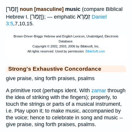
זְמָר
[
]
noun [masculine]
music
(compare Biblical
זְמָרָא
זָמַר
Hebrew I. [
]); — emphatic
Daniel
3:5
,7,10,15.
Strong's Exhaustive Concordance
give praise, sing forth praises, psalms
A primitive root (perhaps ident. With
zamar
through
the idea of striking with the fingers); properly, to
touch the strings or parts of a musical instrument,
i.e. Play upon it; to make music, accompanied by
the voice; hence to celebrate in song and music --
give praise, sing forth praises, psalms.