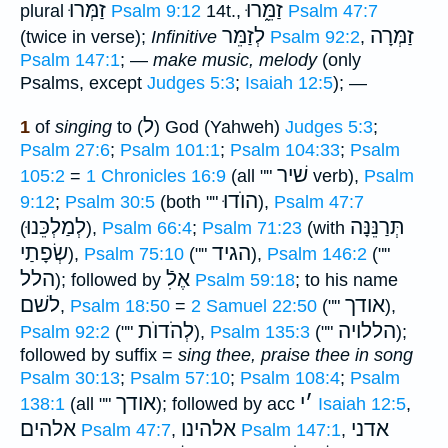
זַמֵּ֑רוּ
זַמְּרוּ
plural
Psalm 9:12
14t.,
Psalm 47:7
זַמְּרָה
לְזַמֵּר
(twice in verse);
Infinitive
Psalm 92:2
,
Psalm 147:1
; —
make music, melody
(only
Psalms, except
Judges 5:3
;
Isaiah 12:5
); —
ל
1
of
singing
to (
) God (Yahweh)
Judges 5:3
;
Psalm 27:6
;
Psalm 101:1
;
Psalm 104:33
;
Psalm
שׁיר
105:2
=
1 Chronicles 16:9
(all ""
verb),
Psalm
הוֺדוּ
9:12
;
Psalm 30:5
(both ""
),
Psalm 47:7
תְּרַנֵּנָּה
לְמַלְכֵּנוּ
(
),
Psalm 66:4
;
Psalm 71:23
(with
הגיד
שְׂפָתַי
),
Psalm 75:10
(""
),
Psalm 146:2
(""
אֶלִֿ
הלל
); followed by
Psalm 59:18
; to his name
אודך
לשׁם
,
Psalm 18:50
=
2 Samuel 22:50
(""
),
הללויה
לְהֹדוֺת
Psalm 92:2
(""
),
Psalm 135:3
(""
);
followed by suffix =
sing thee, praise thee in song
Psalm 30:13
;
Psalm 57:10
;
Psalm 108:4
;
Psalm
׳
י
אודך
138:1
(all ""
); followed by acc
Isaiah 12:5
,
אדני
אלהינו
אלהים
Psalm 47:7
,
Psalm 147:1
,