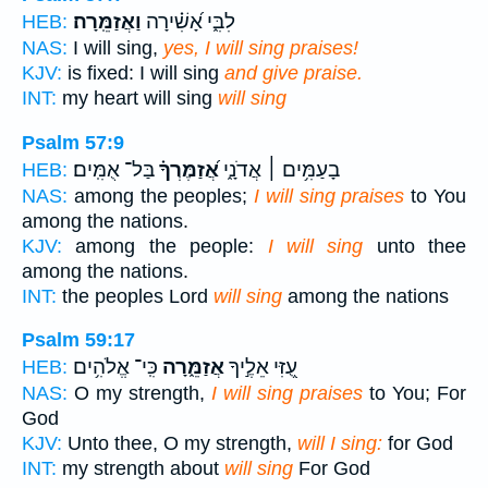
לִבִּ֑י אָ֝שִׁ֗ירָה
וַאֲזַמֵּֽרָה׃
HEB:
NAS:
I will sing,
yes, I will sing praises!
KJV:
is fixed: I will sing
and give praise.
INT:
my heart will sing
will sing
Psalm 57:9
בָעַמִּ֥ים ׀ אֲדֹנָ֑י
אֲ֝זַמֶּרְךָ֗
בַּל־ אֻמִּֽים׃
HEB:
NAS:
among the peoples;
I will sing praises
to You
among the nations.
KJV:
among the people:
I will sing
unto thee
among the nations.
INT:
the peoples Lord
will sing
among the nations
Psalm 59:17
עֻ֭זִּי אֵלֶ֣יךָ
אֲזַמֵּ֑רָה
כִּֽי־ אֱלֹהִ֥ים
HEB:
NAS:
O my strength,
I will sing praises
to You; For
God
KJV:
Unto thee, O my strength,
will I sing:
for God
INT:
my strength about
will sing
For God