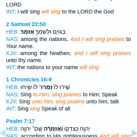
LORD
INT:
I will sing
will sing
to the LORD the God
2 Samuel 22:50
בַּגּוֹיִ֑ם וּלְשִׁמְךָ֖
אֲזַמֵּֽר׃
HEB:
NAS:
among the nations,
And I will sing praises
to
Your name.
KJV:
among the heathen,
and I will sing praises
unto thy name.
INT:
the nations to your name
will sing
1 Chronicles 16:9
שִׁ֤ירוּ לוֹ֙
זַמְּרוּ־
ל֔וֹ שִׂ֖יחוּ
HEB:
NAS:
Sing
to Him, sing praises
to Him; Speak
KJV:
Sing
unto him, sing psalms
unto him, talk
INT:
Sing
sing
Speak of all
Psalm 7:17
יְהוָ֣ה כְּצִדְק֑וֹ
וַ֝אֲזַמְּרָ֗ה
שֵֽׁם־ יְהוָ֥ה
HEB:
NAS:
according to His righteousness
And will sing