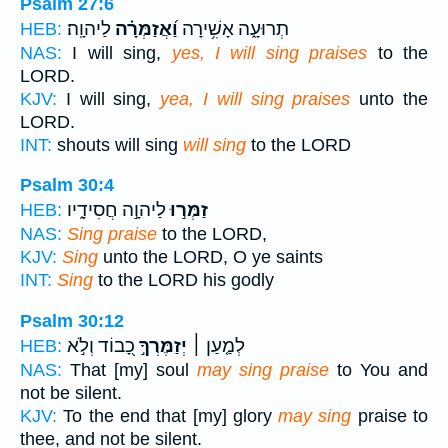
Psalm 27:6
תְרוּעָ֑ה אָשִׁ֥ירָה
וַ֝אֲזַמְּרָ֗ה
לַיהוָֽה׃
HEB:
NAS:
I will sing,
yes, I will sing praises
to the
LORD.
KJV:
I will sing,
yea, I will sing praises
unto the
LORD.
INT:
shouts will sing
will sing
to the LORD
Psalm 30:4
זַמְּר֣וּ
לַיהוָ֣ה חֲסִידָ֑יו
HEB:
NAS:
Sing praise
to the LORD,
KJV:
Sing
unto the LORD, O ye saints
INT:
Sing
to the LORD his godly
Psalm 30:12
לְמַ֤עַן ׀
יְזַמֶּרְךָ֣
כָ֭בוֹד וְלֹ֣א
HEB:
NAS:
That [my] soul
may sing praise
to You and
not be silent.
KJV:
To the end that [my] glory
may sing
praise to
thee, and not be silent.