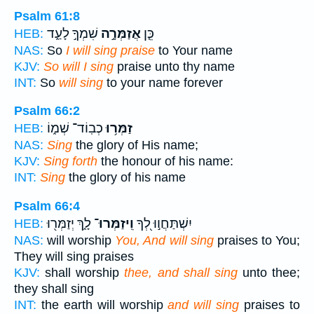
Psalm 61:8
כֵּ֤ן
אֲזַמְּרָ֣ה
שִׁמְךָ֣ לָעַ֑ד
HEB:
NAS:
So
I will sing praise
to Your name
KJV:
So will I sing
praise unto thy name
INT:
So
will sing
to your name forever
Psalm 66:2
זַמְּר֥וּ
כְבֽוֹד־ שְׁמ֑וֹ
HEB:
NAS:
Sing
the glory of His name;
KJV:
Sing forth
the honour of his name:
INT:
Sing
the glory of his name
Psalm 66:4
יִשְׁתַּחֲו֣וּ לְ֭ךָ
וִֽיזַמְּרוּ־
לָ֑ךְ יְזַמְּר֖וּ
HEB:
NAS:
will worship
You, And will sing
praises to You;
They will sing praises
KJV:
shall worship
thee, and shall sing
unto thee;
they shall sing
INT:
the earth will worship
and will sing
praises to