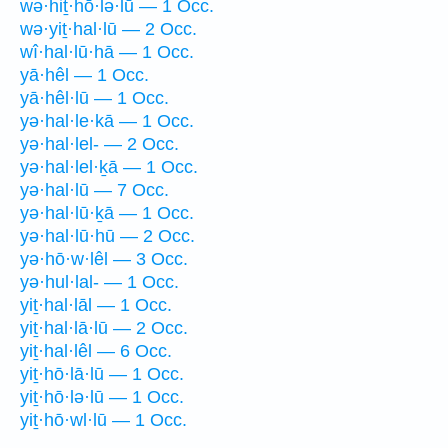
wə·hiṯ·hō·lə·lū — 1 Occ.
wə·yiṯ·hal·lū — 2 Occ.
wî·hal·lū·hā — 1 Occ.
yā·hêl — 1 Occ.
yā·hêl·lū — 1 Occ.
yə·hal·le·kā — 1 Occ.
yə·hal·lel- — 2 Occ.
yə·hal·lel·ḵā — 1 Occ.
yə·hal·lū — 7 Occ.
yə·hal·lū·ḵā — 1 Occ.
yə·hal·lū·hū — 2 Occ.
yə·hō·w·lêl — 3 Occ.
yə·hul·lal- — 1 Occ.
yiṯ·hal·lāl — 1 Occ.
yiṯ·hal·lā·lū — 2 Occ.
yiṯ·hal·lêl — 6 Occ.
yiṯ·hō·lā·lū — 1 Occ.
yiṯ·hō·lə·lū — 1 Occ.
yiṯ·hō·wl·lū — 1 Occ.