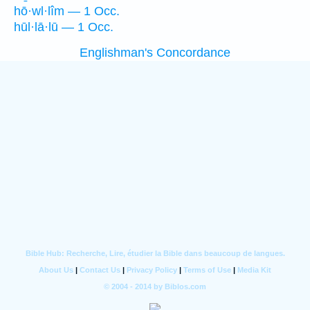
hō·wl·lîm — 1 Occ.
hūl·lā·lū — 1 Occ.
Englishman's Concordance