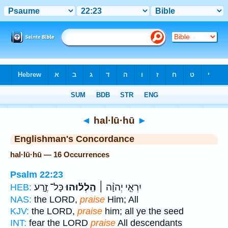
Bible
>
Strong's
> Hebrew
◄
hal·lū·hū
►
Englishman's Concordance
hal·lū·hū — 16 Occurrences
Psalm 22:23
יִרְאֵ֤י יְהוָ֨ה ׀
הַֽלְל֗וּהוּ
כָּל־ זֶ֣רַע
HEB:
NAS:
the LORD,
praise
Him; All
KJV:
the LORD,
praise
him; all ye the seed
INT:
fear the LORD
praise
All descendants