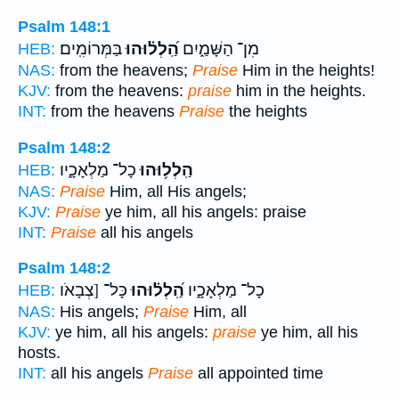
Psalm 148:1
מִן־ הַשָּׁמַ֑יִם
הַֽ֝לְל֗וּהוּ
בַּמְּרוֹמִֽים׃
HEB:
NAS:
from the heavens;
Praise
Him in the heights!
KJV:
from the heavens:
praise
him in the heights.
INT:
from the heavens
Praise
the heights
Psalm 148:2
הַֽלְל֥וּהוּ
כָל־ מַלְאָכָ֑יו
HEB:
NAS:
Praise
Him, all His angels;
KJV:
Praise
ye him, all his angels: praise
INT:
Praise
all his angels
Psalm 148:2
כָל־ מַלְאָכָ֑יו
הַֽ֝לְל֗וּהוּ
כָּל־ [צְבָאֹו
HEB:
NAS:
His angels;
Praise
Him, all
KJV:
ye him, all his angels:
praise
ye him, all his
hosts.
INT:
all his angels
Praise
all appointed time