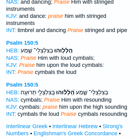
NAS:
and dancing;
Praise
Him with stringed
instruments
KJV:
and dance:
praise
him with stringed
instruments
INT:
timbrel and dancing
Praise
stringed and pipe
Psalm 150:5
הַֽלְל֥וּהוּ
בְצִלְצְלֵי־ שָׁ֑מַע
HEB:
NAS:
Praise
Him with loud cymbals;
KJV:
Praise
him upon the loud cymbals:
INT:
Praise
cymbals the loud
Psalm 150:5
בְצִלְצְלֵי־ שָׁ֑מַע
הַֽ֝לְל֗וּהוּ
בְּֽצִלְצְלֵ֥י תְרוּעָֽה׃
HEB:
NAS:
cymbals;
Praise
Him with resounding
KJV:
cymbals:
praise
him upon the high sounding
INT:
cymbals the loud
Praise
cymbals resounding
Interlinear Greek
•
Interlinear Hebrew
•
Strong's
Numbers
•
Englishman's Greek Concordance
•