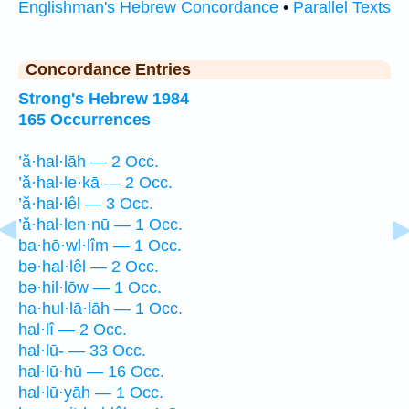
Englishman's Hebrew Concordance
•
Parallel Texts
Concordance Entries
Strong's Hebrew 1984
165 Occurrences
’ă·hal·lāh — 2 Occ.
’ă·hal·le·kā — 2 Occ.
’ă·hal·lêl — 3 Occ.
’ă·hal·len·nū — 1 Occ.
ba·hō·wl·lîm — 1 Occ.
bə·hal·lêl — 2 Occ.
bə·hil·lōw — 1 Occ.
ha·hul·lā·lāh — 1 Occ.
hal·lî — 2 Occ.
hal·lū- — 33 Occ.
hal·lū·hū — 16 Occ.
hal·lū·yāh — 1 Occ.