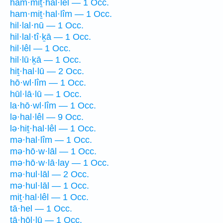
ham·miṯ·hal·lêl — 1 Occ.
ham·miṯ·hal·lîm — 1 Occ.
hil·lal·nū — 1 Occ.
hil·lal·tî·ḵā — 1 Occ.
hil·lêl — 1 Occ.
hil·lū·ḵā — 1 Occ.
hiṯ·hal·lū — 2 Occ.
hō·wl·lîm — 1 Occ.
hūl·lā·lū — 1 Occ.
la·hō·wl·lîm — 1 Occ.
lə·hal·lêl — 9 Occ.
lə·hiṯ·hal·lêl — 1 Occ.
mə·hal·lîm — 1 Occ.
mə·hō·w·lāl — 1 Occ.
mə·hō·w·lā·lay — 1 Occ.
mə·hul·lāl — 2 Occ.
mə·hul·lāl — 1 Occ.
miṯ·hal·lêl — 1 Occ.
tā·hel — 1 Occ.
tā·hōl·lū — 1 Occ.