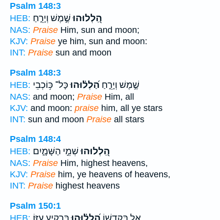
Psalm 148:3
הַֽ֭לְלוּהוּ
שֶׁ֣מֶשׁ וְיָרֵ֑חַ
HEB:
NAS:
Praise
Him, sun and moon;
KJV:
Praise
ye him, sun and moon:
INT:
Praise
sun and moon
Psalm 148:3
שֶׁ֣מֶשׁ וְיָרֵ֑חַ
הַ֝לְל֗וּהוּ
כָּל־ כּ֥וֹכְבֵי
HEB:
NAS:
and moon;
Praise
Him, all
KJV:
and moon:
praise
him, all ye stars
INT:
sun and moon
Praise
all stars
Psalm 148:4
הַֽ֭לְלוּהוּ
שְׁמֵ֣י הַשָּׁמָ֑יִם
HEB:
NAS:
Praise
Him, highest heavens,
KJV:
Praise
him, ye heavens of heavens,
INT:
Praise
highest heavens
Psalm 150:1
אֵ֥ל בְּקָדְשׁ֑וֹ
הַֽ֝לְל֗וּהוּ
בִּרְקִ֥יעַ עֻזּֽוֹ׃
HEB: