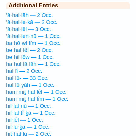
Additional Entries
’ă·hal·lāh — 2 Occ.
’ă·hal·le·kā — 2 Occ.
’ă·hal·lêl — 3 Occ.
’ă·hal·len·nū — 1 Occ.
ba·hō·wl·lîm — 1 Occ.
bə·hal·lêl — 2 Occ.
bə·hil·lōw — 1 Occ.
ha·hul·lā·lāh — 1 Occ.
hal·lî — 2 Occ.
hal·lū- — 33 Occ.
hal·lū·yāh — 1 Occ.
ham·miṯ·hal·lêl — 1 Occ.
ham·miṯ·hal·lîm — 1 Occ.
hil·lal·nū — 1 Occ.
hil·lal·tî·ḵā — 1 Occ.
hil·lêl — 1 Occ.
hil·lū·ḵā — 1 Occ.
hiṯ·hal·lū — 2 Occ.