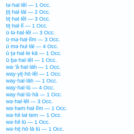
tə·hal·lêl — 1 Occ.
ṯiṯ·hal·lāl — 2 Occ.
tiṯ·hal·lêl — 3 Occ.
tiṯ·hal·lî — 1 Occ.
ū·lə·hal·lêl — 3 Occ.
ū·mə·hal·lîm — 3 Occ.
ū·mə·hul·lāl — 4 Occ.
ū·ṯə·hal·le·kā — 1 Occ.
ū·ḇə·hal·lêl — 1 Occ.
wa·’ă·hal·lāh — 1 Occ.
way·yiṯ·hō·lêl — 1 Occ.
way·hal·lāh — 1 Occ.
way·hal·lū — 4 Occ.
way·hal·lū·hā — 1 Occ.
wə·hal·lêl — 3 Occ.
wə·ham·hal·lîm — 1 Occ.
wə·hil·lal·tem — 1 Occ.
wə·hil·lū — 1 Occ.
wə·hiṯ·hō·lā·lū — 1 Occ.