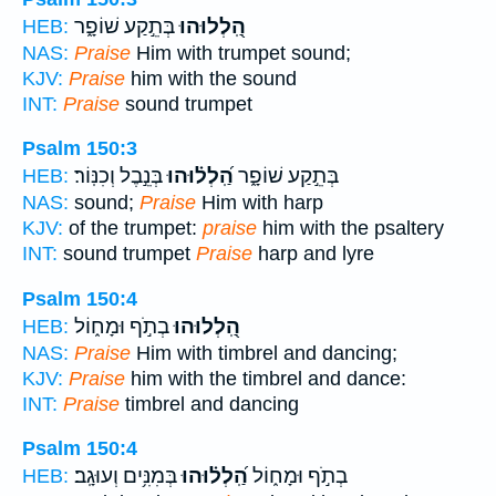
הַֽ֭לְלוּהוּ
בְּתֵ֣קַע שׁוֹפָ֑ר
HEB:
NAS:
Praise
Him with trumpet sound;
KJV:
Praise
him with the sound
INT:
Praise
sound trumpet
Psalm 150:3
בְּתֵ֣קַע שׁוֹפָ֑ר
הַֽ֝לְל֗וּהוּ
בְּנֵ֣בֶל וְכִנּֽוֹר׃
HEB:
NAS:
sound;
Praise
Him with harp
KJV:
of the trumpet:
praise
him with the psaltery
INT:
sound trumpet
Praise
harp and lyre
Psalm 150:4
הַֽ֭לְלוּהוּ
בְתֹ֣ף וּמָח֑וֹל
HEB:
NAS:
Praise
Him with timbrel and dancing;
KJV:
Praise
him with the timbrel and dance:
INT:
Praise
timbrel and dancing
Psalm 150:4
בְתֹ֣ף וּמָח֑וֹל
הַֽ֝לְל֗וּהוּ
בְּמִנִּ֥ים וְעוּגָֽב׃
HEB: