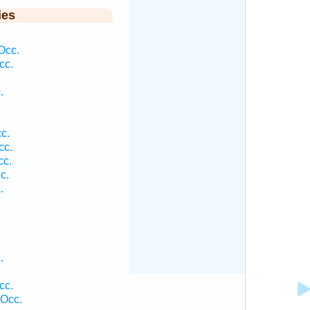
ies
Occ.
cc.
.
c.
cc.
cc.
c.
.
.
cc.
 Occ.