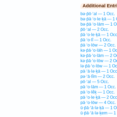
Additional Entr
bə·p̄ō·‘al — 1 Occ.
bə·p̄ā·‘o·le·ḵā — 1 
bə·p̄ā·‘o·lām — 1 O
p̄ō·‘al — 2 Occ.
p̄ā·‘o·le·ḵā — 1 Occ
p̄ā·‘o·lî — 1 Occ.
p̄ā·‘o·lōw — 2 Occ.
kə·p̄ā·‘o·lāh — 1 Oc
kə·p̄ā·‘o·lām — 2 O
kə·p̄ā·‘o·lōw — 2 O
lə·p̄ā·‘o·lōw — 1 Oc
pā·‘ā·lə·ḵā — 1 Occ
pə·‘ā·lîm — 2 Occ.
pō·‘al — 5 Occ.
pā·‘o·lām — 1 Occ.
pā·‘o·lêḵ — 1 Occ.
pā·‘o·le·ḵā — 2 Occ
pā·‘o·lōw — 4 Occ.
ū·p̄ā·‘ā·lə·ḵā — 1 O
ū·p̄ā·‘ā·lə·ḵem — 1