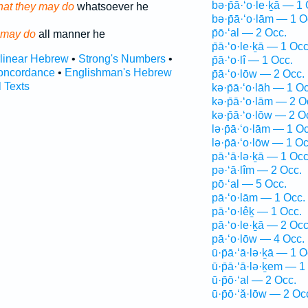
bə·p̄ā·‘o·le·ḵā — 1 
hat they may do
whatsoever he
bə·p̄ā·‘o·lām — 1 O
p̄ō·‘al — 2 Occ.
may do
all manner he
p̄ā·‘o·le·ḵā — 1 Occ
rlinear Hebrew
•
Strong's Numbers
•
p̄ā·‘o·lî — 1 Occ.
oncordance
•
Englishman's Hebrew
p̄ā·‘o·lōw — 2 Occ.
l Texts
kə·p̄ā·‘o·lāh — 1 Oc
kə·p̄ā·‘o·lām — 2 O
kə·p̄ā·‘o·lōw — 2 O
lə·p̄ā·‘o·lām — 1 Oc
lə·p̄ā·‘o·lōw — 1 Oc
pā·‘ā·lə·ḵā — 1 Occ
pə·‘ā·lîm — 2 Occ.
pō·‘al — 5 Occ.
pā·‘o·lām — 1 Occ.
pā·‘o·lêḵ — 1 Occ.
pā·‘o·le·ḵā — 2 Occ
pā·‘o·lōw — 4 Occ.
ū·p̄ā·‘ā·lə·ḵā — 1 O
ū·p̄ā·‘ā·lə·ḵem — 1
ū·p̄ō·‘al — 2 Occ.
ū·p̄ō·‘ă·lōw — 2 Oc