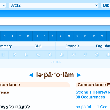
◄
lə·p̄ā·‘o·lām
►
ncordance
Concordance E
rence
Strong's Hebrew 
38 Occurrences
לְפָעֳלָ֑ם
כֹּ֖ל אֲשֶׁ֥ר
bə·p̄ō·‘al — 1 Occ.