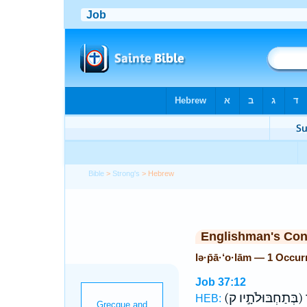
Bible
>
Strong's
> Hebrew
Englishman's Co
lə·p̄ā·‘o·lām — 1 Occur
Job 37:12
(בְּתַחְבּוּלֹתָ֣יו ק)
HEB: