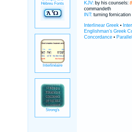
KJV:
by his counsels:
t
commandeth
INT:
turning fornication
Interlinear Greek
•
Inte
Englishman's Greek C
Concordance
•
Paralle