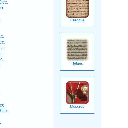
Occ.
cc.
.
c.
cc.
cc.
c.
c.
.
.
cc.
 Occ.
c.