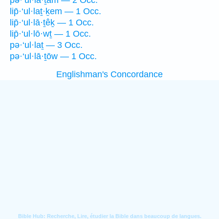
p̄ə·‘ul·lā·ṯām — 2 Occ.
lip̄·‘ul·laṯ·ḵem — 1 Occ.
lip̄·‘ul·lā·ṯêḵ — 1 Occ.
lip̄·‘ul·lō·wṯ — 1 Occ.
pə·‘ul·laṯ — 3 Occ.
pə·‘ul·lā·ṯōw — 1 Occ.
Englishman's Concordance