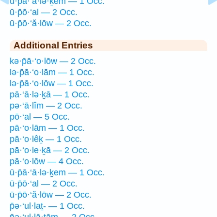
ū·p̄ā·‘ā·lə·ḵem — 1 Occ.
ū·p̄ō·‘al — 2 Occ.
ū·p̄ō·‘ă·lōw — 2 Occ.
Additional Entries
kə·p̄ā·‘o·lōw — 2 Occ.
lə·p̄ā·‘o·lām — 1 Occ.
lə·p̄ā·‘o·lōw — 1 Occ.
pā·‘ā·lə·ḵā — 1 Occ.
pə·‘ā·lîm — 2 Occ.
pō·‘al — 5 Occ.
pā·‘o·lām — 1 Occ.
pā·‘o·lêḵ — 1 Occ.
pā·‘o·le·ḵā — 2 Occ.
pā·‘o·lōw — 4 Occ.
ū·p̄ā·‘ā·lə·ḵem — 1 Occ.
ū·p̄ō·‘al — 2 Occ.
ū·p̄ō·‘ă·lōw — 2 Occ.
p̄ə·‘ul·laṯ- — 1 Occ.