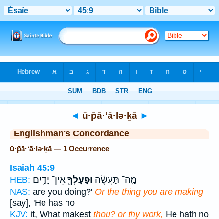
Bible
>
Strong's
> Hebrew
◄
ū·p̄ā·‘ā·lə·ḵā
►
Englishman's Concordance
ū·p̄ā·‘ā·lə·ḵā — 1 Occurrence
Isaiah 45:9
מַֽה־ תַּעֲשֶׂ֔ה
וּפָעָלְךָ֖
אֵין־ יָדַ֥יִם
HEB:
NAS:
are you doing?'
Or the thing you are making
[say], 'He has no
KJV:
it, What makest
thou? or thy work,
He hath no