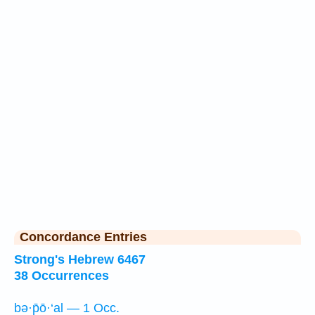
Concordance Entries
Strong's Hebrew 6467
38 Occurrences
bə·p̄ō·‘al — 1 Occ.