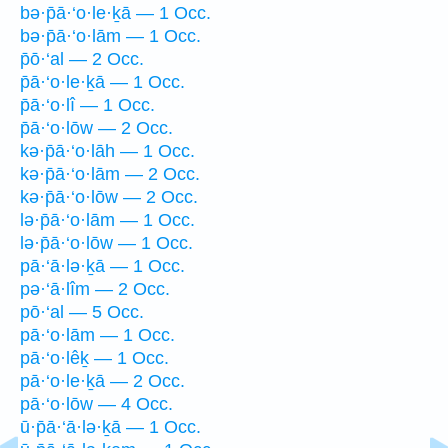
bə·p̄ā·‘o·le·ḵā — 1 Occ.
bə·p̄ā·‘o·lām — 1 Occ.
p̄ō·‘al — 2 Occ.
p̄ā·‘o·le·ḵā — 1 Occ.
p̄ā·‘o·lî — 1 Occ.
p̄ā·‘o·lōw — 2 Occ.
kə·p̄ā·‘o·lāh — 1 Occ.
kə·p̄ā·‘o·lām — 2 Occ.
kə·p̄ā·‘o·lōw — 2 Occ.
lə·p̄ā·‘o·lām — 1 Occ.
lə·p̄ā·‘o·lōw — 1 Occ.
pā·‘ā·lə·ḵā — 1 Occ.
pə·‘ā·lîm — 2 Occ.
pō·‘al — 5 Occ.
pā·‘o·lām — 1 Occ.
pā·‘o·lêḵ — 1 Occ.
pā·‘o·le·ḵā — 2 Occ.
pā·‘o·lōw — 4 Occ.
ū·p̄ā·‘ā·lə·ḵā — 1 Occ.