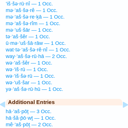
’iš·šə·rū·nî — 1 Occ.
mə·’aš·šə·rê — 1 Occ.
mə·’aš·šə·re·ḵā — 1 Occ.
mə·’aš·šə·rîm — 1 Occ.
mə·’uš·šār — 1 Occ.
tə·’aš·šêr — 1 Occ.
ū·mə·’uš·šā·rāw — 1 Occ.
wat·tə·’aš·šə·rê·nî — 1 Occ.
way·’aš·šə·rū·hā — 2 Occ.
wə·’aš·šêr — 1 Occ.
wə·’iš·rū — 1 Occ.
wə·’iš·šə·rū — 1 Occ.
wə·’uš·šar — 1 Occ.
yə·’aš·šə·rū·hū — 1 Occ.
Additional Entries
hā·’aš·pōṯ — 3 Occ.
hā·šă·p̄ō·wṯ — 1 Occ.
mê·’aš·pōṯ — 2 Occ.