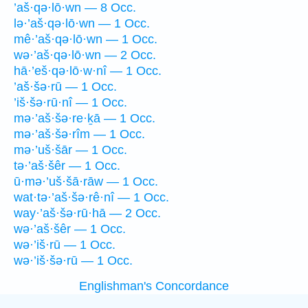
’aš·qə·lō·wn — 8 Occ.
lə·’aš·qə·lō·wn — 1 Occ.
mê·’aš·qə·lō·wn — 1 Occ.
wə·’aš·qə·lō·wn — 2 Occ.
hā·’eš·qə·lō·w·nî — 1 Occ.
’aš·šə·rū — 1 Occ.
’iš·šə·rū·nî — 1 Occ.
mə·’aš·šə·re·ḵā — 1 Occ.
mə·’aš·šə·rîm — 1 Occ.
mə·’uš·šār — 1 Occ.
tə·’aš·šêr — 1 Occ.
ū·mə·’uš·šā·rāw — 1 Occ.
wat·tə·’aš·šə·rê·nî — 1 Occ.
way·’aš·šə·rū·hā — 2 Occ.
wə·’aš·šêr — 1 Occ.
wə·’iš·rū — 1 Occ.
wə·’iš·šə·rū — 1 Occ.
Englishman's Concordance