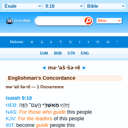
Bible
>
Strong's
> Hebrew
◄
mə·’aš·šə·rê
►
Englishman's Concordance
mə·’aš·šə·rê — 1 Occurrence
Isaiah 9:16
וַיִּֽהְי֛וּ
מְאַשְּׁרֵ֥י
הָֽעָם־ הַזֶּ֖ה
HEB:
NAS:
For those who guide
this people
KJV:
For the leaders
of this people
INT:
become
guide
people this