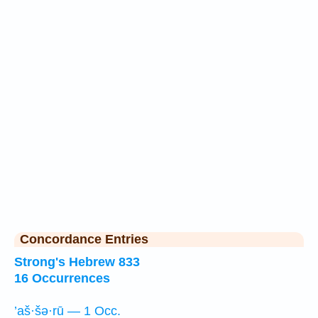
Concordance Entries
Strong's Hebrew 833
16 Occurrences
’aš·šə·rū — 1 Occ.