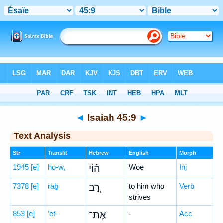
Bible
>
Hebrew
> Isaiah 45:9
◄
Isaiah 45:9
►
Text Analysis
Str
Translit
Hebrew
English
Morph
1945
[e]
hō-w,
ה֗וֹי
Woe
Inj
7378
[e]
rāḇ
רָ֚ב
to him who
Verb
strives
853
[e]
’eṯ-
אֶת־
-
Acc