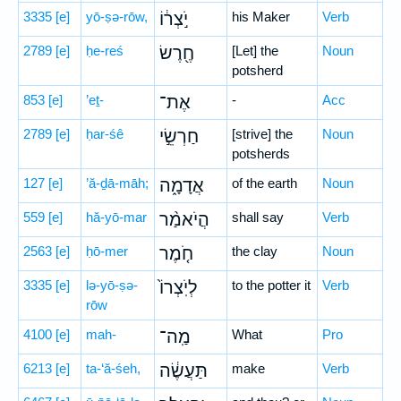
3335
[e]
yō-ṣə-rōw,
יֹ֣צְר֔וֹ
his Maker
Verb
2789
[e]
ḥe-reś
חֶ֖רֶשׂ
[Let] the
Noun
potsherd
853
[e]
’eṯ-
אֶת־
-
Acc
2789
[e]
ḥar-śê
חַרְשֵׂ֣י
[strive] the
Noun
potsherds
127
[e]
’ă-ḏā-māh;
אֲדָמָ֑ה
of the earth
Noun
559
[e]
hă-yō-mar
הֲיֹאמַ֨ר
shall say
Verb
2563
[e]
ḥō-mer
חֹ֤מֶר
the clay
Noun
3335
[e]
lə-yō-ṣə-
לְיֹֽצְרוֹ֙
to the potter it
Verb
rōw
4100
[e]
mah-
מַֽה־
What
Pro
6213
[e]
ta-‘ă-śeh,
תַּעֲשֶׂ֔ה
make
Verb