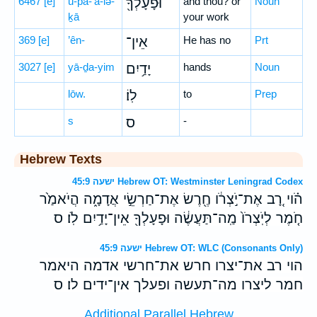
6467
[e]
ū-p̄ā-‘ā-lə-
וּפָעָלְךָ֖
and thou? or
Noun
ḵā
your work
369
[e]
’ên-
אֵין־
He has no
Prt
3027
[e]
yā-ḏa-yim
יָדַ֥יִם
hands
Noun
lōw.
לֽוֹ׃
to
Prep
s
ס
-
Hebrew Texts
ישעה 45:9 Hebrew OT: Westminster Leningrad Codex
הֹ֗וי רָ֚ב אֶת־יֹ֣צְרֹ֔ו חֶ֖רֶשׂ אֶת־חַרְשֵׂ֣י אֲדָמָ֑ה הֲיֹאמַ֙ר
חֹ֤מֶר לְיֹֽצְרֹו֙ מַֽה־תַּעֲשֶׂ֔ה וּפָעָלְךָ֖ אֵין־יָדַ֥יִם לֹֽו׃ ס
ישעה 45:9 Hebrew OT: WLC (Consonants Only)
הוי רב את־יצרו חרש את־חרשי אדמה היאמר
חמר ליצרו מה־תעשה ופעלך אין־ידים לו׃ ס
Additional Parallel Hebrew