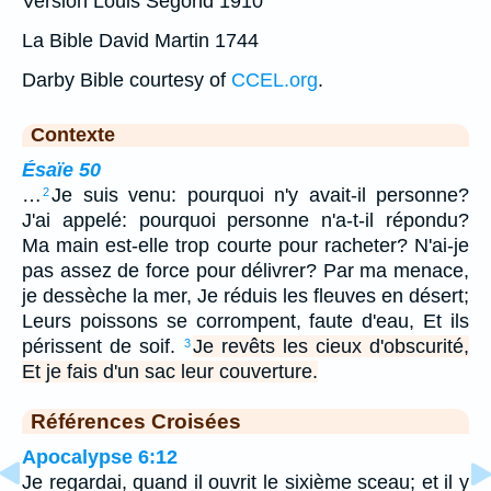
Version Louis Segond 1910
La Bible David Martin 1744
Darby Bible courtesy of
CCEL.org
.
Contexte
Ésaïe 50
…
Je suis venu: pourquoi n'y avait-il personne?
2
J'ai appelé: pourquoi personne n'a-t-il répondu?
Ma main est-elle trop courte pour racheter? N'ai-je
pas assez de force pour délivrer? Par ma menace,
je dessèche la mer, Je réduis les fleuves en désert;
Leurs poissons se corrompent, faute d'eau, Et ils
périssent de soif.
Je revêts les cieux d'obscurité,
3
Et je fais d'un sac leur couverture.
Références Croisées
Apocalypse 6:12
Je regardai, quand il ouvrit le sixième sceau; et il y