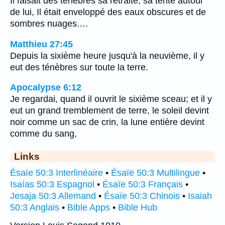
Il faisait des ténèbres sa retraite, sa tente autour
de lui, Il était enveloppé des eaux obscures et de
sombres nuages.…
Matthieu 27:45
Depuis la sixième heure jusqu'à la neuvième, il y
eut des ténèbres sur toute la terre.
Apocalypse 6:12
Je regardai, quand il ouvrit le sixième sceau; et il y
eut un grand tremblement de terre, le soleil devint
noir comme un sac de crin, la lune entière devint
comme du sang,
Links
Ésaïe 50:3 Interlinéaire
•
Ésaïe 50:3 Multilingue
•
Isaías 50:3 Espagnol
•
Ésaïe 50:3 Français
•
Jesaja 50:3 Allemand
•
Ésaïe 50:3 Chinois
•
Isaiah
50:3 Anglais
•
Bible Apps
•
Bible Hub