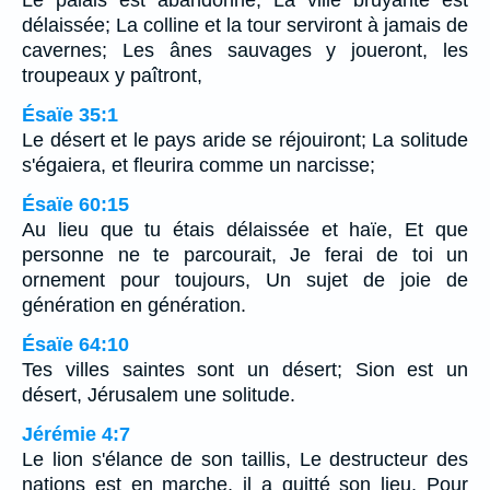
Le palais est abandonné, La ville bruyante est
délaissée; La colline et la tour serviront à jamais de
cavernes; Les ânes sauvages y joueront, les
troupeaux y paîtront,
Ésaïe 35:1
Le désert et le pays aride se réjouiront; La solitude
s'égaiera, et fleurira comme un narcisse;
Ésaïe 60:15
Au lieu que tu étais délaissée et haïe, Et que
personne ne te parcourait, Je ferai de toi un
ornement pour toujours, Un sujet de joie de
génération en génération.
Ésaïe 64:10
Tes villes saintes sont un désert; Sion est un
désert, Jérusalem une solitude.
Jérémie 4:7
Le lion s'élance de son taillis, Le destructeur des
nations est en marche, il a quitté son lieu, Pour