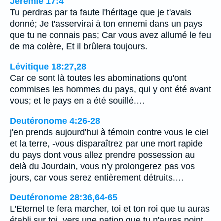
Jérémie 17:4
Tu perdras par ta faute l'héritage que je t'avais
donné; Je t'asservirai à ton ennemi dans un pays
que tu ne connais pas; Car vous avez allumé le feu
de ma colère, Et il brûlera toujours.
Lévitique 18:27,28
Car ce sont là toutes les abominations qu'ont
commises les hommes du pays, qui y ont été avant
vous; et le pays en a été souillé.…
Deutéronome 4:26-28
j'en prends aujourd'hui à témoin contre vous le ciel
et la terre, -vous disparaîtrez par une mort rapide
du pays dont vous allez prendre possession au
delà du Jourdain, vous n'y prolongerez pas vos
jours, car vous serez entièrement détruits.…
Deutéronome 28:36,64-65
L'Eternel te fera marcher, toi et ton roi que tu auras
établi sur toi, vers une nation que tu n'auras point