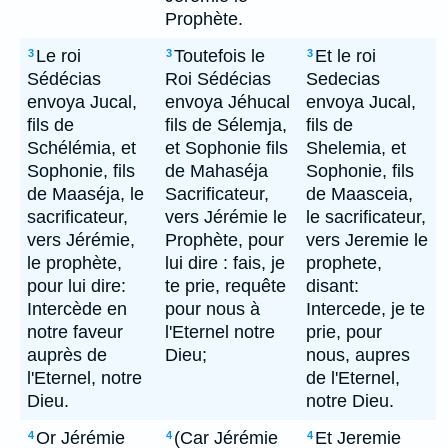
Prophète.
Le roi
Toutefois le
Et le roi
3
3
3
Sédécias
Roi Sédécias
Sedecias
envoya Jucal,
envoya Jéhucal
envoya Jucal,
fils de
fils de Sélemja,
fils de
Schélémia, et
et Sophonie fils
Shelemia, et
Sophonie, fils
de Mahaséja
Sophonie, fils
de Maaséja, le
Sacrificateur,
de Maasceia,
sacrificateur,
vers Jérémie le
le sacrificateur,
vers Jérémie,
Prophète, pour
vers Jeremie le
le prophète,
lui dire : fais, je
prophete,
pour lui dire:
te prie, requête
disant:
Intercède en
pour nous à
Intercede, je te
notre faveur
l'Eternel notre
prie, pour
auprès de
Dieu;
nous, aupres
l'Eternel, notre
de l'Eternel,
Dieu.
notre Dieu.
Or Jérémie
(Car Jérémie
Et Jeremie
4
4
4