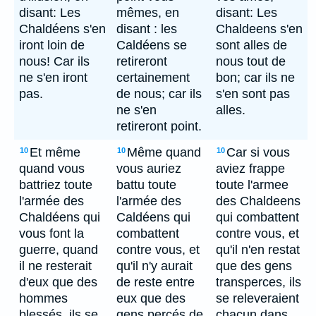
disant: Les
mêmes, en
disant: Les
Chaldéens s'en
disant : les
Chaldeens s'en
iront loin de
Caldéens se
sont alles de
nous! Car ils
retireront
nous tout de
ne s'en iront
certainement
bon; car ils ne
pas.
de nous; car ils
s'en sont pas
ne s'en
alles.
retireront point.
Et même
Même quand
Car si vous
10
10
10
quand vous
vous auriez
aviez frappe
battriez toute
battu toute
toute l'armee
l'armée des
l'armée des
des Chaldeens
Chaldéens qui
Caldéens qui
qui combattent
vous font la
combattent
contre vous, et
guerre, quand
contre vous, et
qu'il n'en restat
il ne resterait
qu'il n'y aurait
que des gens
d'eux que des
de reste entre
transperces, ils
hommes
eux que des
se releveraient
blessés, ils se
gens percés de
chacun dans