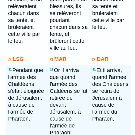
relèveraient
blessures, ils
sa tente et
chacun dans
se relèveront
bruleraient
sa tente, et
pourtant
cette ville par
brûleraient
chacun dans sa
le feu.
cette ville par
tente, et
le feu.
brûleront cette
ville au feu.
LSG
MAR
DAR
Pendant que
Or il arriva
Et il arriva,
11
11
11
l'armée des
que quand
quand l'armee
Chaldéens
l'armée des
des Chaldeens
s'était éloignée
Caldéens se fut
se retira de
de Jérusalem,
retirée de
Jerusalem à
à cause de
devant
cause de
l'armée de
Jérusalem, à
l'armee du
Pharaon,
cause de
Pharaon,
l'armée de
Pharaon;