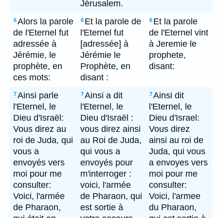
Jérusalem.
Alors la parole
Et la parole de
Et la parole
6
6
6
de l'Eternel fut
l'Eternel fut
de l'Eternel vint
adressée à
[adressée] à
à Jeremie le
Jérémie, le
Jérémie le
prophete,
prophète, en
Prophète, en
disant:
ces mots:
disant :
Ainsi parle
Ainsi a dit
Ainsi dit
7
7
7
l'Eternel, le
l'Eternel, le
l'Eternel, le
Dieu d'Israël:
Dieu d'Israël :
Dieu d'Israel:
Vous direz au
vous direz ainsi
Vous direz
roi de Juda, qui
au Roi de Juda,
ainsi au roi de
vous a
qui vous a
Juda, qui vous
envoyés vers
envoyés pour
a envoyes vers
moi pour me
m'interroger :
moi pour me
consulter:
voici, l'armée
consulter:
Voici, l'armée
de Pharaon, qui
Voici, l'armee
de Pharaon,
est sortie à
du Pharaon,