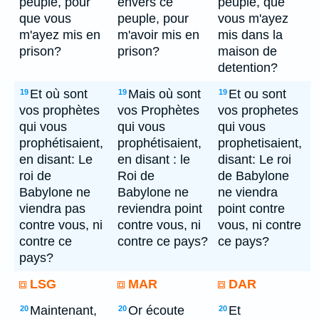
peuple, pour
envers ce
peuple, que
que vous
peuple, pour
vous m'ayez
m'ayez mis en
m'avoir mis en
mis dans la
prison?
prison?
maison de
detention?
Et où sont
Mais où sont
Et ou sont
19
19
19
vos prophètes
vos Prophètes
vos prophetes
qui vous
qui vous
qui vous
prophétisaient,
prophétisaient,
prophetisaient,
en disant: Le
en disant : le
disant: Le roi
roi de
Roi de
de Babylone
Babylone ne
Babylone ne
ne viendra
viendra pas
reviendra point
point contre
contre vous, ni
contre vous, ni
vous, ni contre
contre ce
contre ce pays?
ce pays?
pays?
LSG
MAR
DAR
Maintenant,
Or écoute
Et
20
20
20