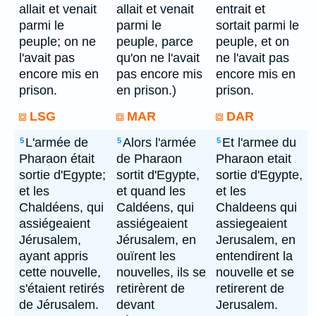
allait et venait
allait et venait
entrait et
parmi le
parmi le
sortait parmi le
peuple; on ne
peuple, parce
peuple, et on
l'avait pas
qu'on ne l'avait
ne l'avait pas
encore mis en
pas encore mis
encore mis en
prison.
en prison.)
prison.
LSG
MAR
DAR
L'armée de
Alors l'armée
Et l'armee du
5
5
5
Pharaon était
de Pharaon
Pharaon etait
sortie d'Egypte;
sortit d'Egypte,
sortie d'Egypte,
et les
et quand les
et les
Chaldéens, qui
Caldéens, qui
Chaldeens qui
assiégeaient
assiégeaient
assiegeaient
Jérusalem,
Jérusalem, en
Jerusalem, en
ayant appris
ouïrent les
entendirent la
cette nouvelle,
nouvelles, ils se
nouvelle et se
s'étaient retirés
retirèrent de
retirerent de
de Jérusalem.
devant
Jerusalem.