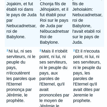
Jojakim, et fut
Chonja fils de
fils de
établi roi dans
Jéhojakim, et il
Jehoiakim:
le pays de Juda
fut établi pour
Nebucadnetsar,
par
Roi sur le pays
roi de
Nebucadnetsar,
de Juda par
Babylone,
roi de
Nébucadnetsar
l'avait etabli roi
Babylone.
Roi de
sur le pays de
Babylone.
Juda.
Ni lui, ni ses
Mais il n'obéit
Et il n'ecouta
2
2
2
serviteurs, ni le
point, ni lui, ni
point, ni lui, ni
peuple du
ses serviteurs,
ses serviteurs,
pays,
ni le peuple du
ni le peuple du
n'écoutèrent
pays, aux
pays, les
les paroles que
paroles de
paroles de
l'Eternel
l'Eternel, qu'il
l'Eternel qu'il
prononça par
avait
avait dites par
Jérémie, le
prononcées par
Jeremie le
prophète.
le moyen de
prophete.
Jérémie le