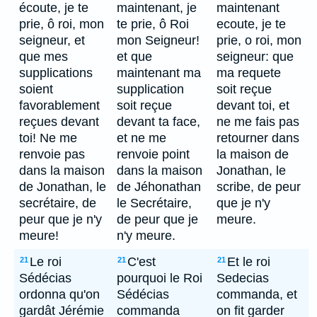
écoute, je te
maintenant, je
maintenant
prie, ô roi, mon
te prie, ô Roi
ecoute, je te
seigneur, et
mon Seigneur!
prie, o roi, mon
que mes
et que
seigneur: que
supplications
maintenant ma
ma requete
soient
supplication
soit reçue
favorablement
soit reçue
devant toi, et
reçues devant
devant ta face,
ne me fais pas
toi! Ne me
et ne me
retourner dans
renvoie pas
renvoie point
la maison de
dans la maison
dans la maison
Jonathan, le
de Jonathan, le
de Jéhonathan
scribe, de peur
secrétaire, de
le Secrétaire,
que je n'y
peur que je n'y
de peur que je
meure.
meure!
n'y meure.
Le roi
C'est
Et le roi
21
21
21
Sédécias
pourquoi le Roi
Sedecias
ordonna qu'on
Sédécias
commanda, et
gardât Jérémie
commanda
on fit garder