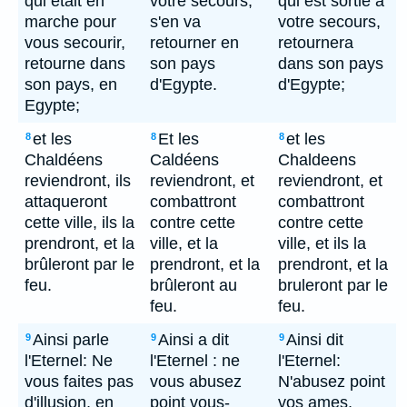
qui était en
votre secours,
qui est sortie à
marche pour
s'en va
votre secours,
vous secourir,
retourner en
retournera
retourne dans
son pays
dans son pays
son pays, en
d'Egypte.
d'Egypte;
Egypte;
et les
Et les
et les
8
8
8
Chaldéens
Caldéens
Chaldeens
reviendront, ils
reviendront, et
reviendront, et
attaqueront
combattront
combattront
cette ville, ils la
contre cette
contre cette
prendront, et la
ville, et la
ville, et ils la
brûleront par le
prendront, et la
prendront, et la
feu.
brûleront au
bruleront par le
feu.
feu.
Ainsi parle
Ainsi a dit
Ainsi dit
9
9
9
l'Eternel: Ne
l'Eternel : ne
l'Eternel:
vous faites pas
vous abusez
N'abusez point
d'illusion, en
point vous-
vos ames,