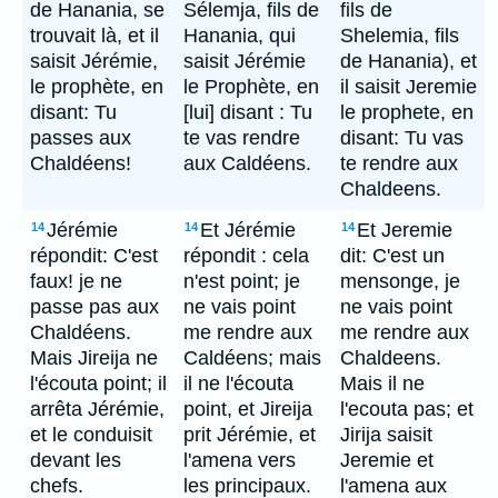
de Hanania, se
Sélemja, fils de
fils de
trouvait là, et il
Hanania, qui
Shelemia, fils
saisit Jérémie,
saisit Jérémie
de Hanania), et
le prophète, en
le Prophète, en
il saisit Jeremie
disant: Tu
[lui] disant : Tu
le prophete, en
passes aux
te vas rendre
disant: Tu vas
Chaldéens!
aux Caldéens.
te rendre aux
Chaldeens.
Jérémie
Et Jérémie
Et Jeremie
14
14
14
répondit: C'est
répondit : cela
dit: C'est un
faux! je ne
n'est point; je
mensonge, je
passe pas aux
ne vais point
ne vais point
Chaldéens.
me rendre aux
me rendre aux
Mais Jireija ne
Caldéens; mais
Chaldeens.
l'écouta point; il
il ne l'écouta
Mais il ne
arrêta Jérémie,
point, et Jireija
l'ecouta pas; et
et le conduisit
prit Jérémie, et
Jirija saisit
devant les
l'amena vers
Jeremie et
chefs.
les principaux.
l'amena aux