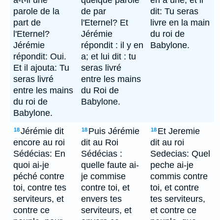
a-t-il une
quelque parole
en a une; et il
parole de la
de par
dit: Tu seras
part de
l'Eternel? Et
livre en la main
l'Eternel?
Jérémie
du roi de
Jérémie
répondit : il y en
Babylone.
répondit: Oui.
a; et lui dit : tu
Et il ajouta: Tu
seras livré
seras livré
entre les mains
entre les mains
du Roi de
du roi de
Babylone.
Babylone.
Jérémie dit
Puis Jérémie
Et Jeremie
18
18
18
encore au roi
dit au Roi
dit au roi
Sédécias: En
Sédécias :
Sedecias: Quel
quoi ai-je
quelle faute ai-
peche ai-je
péché contre
je commise
commis contre
toi, contre tes
contre toi, et
toi, et contre
serviteurs, et
envers tes
tes serviteurs,
contre ce
serviteurs, et
et contre ce