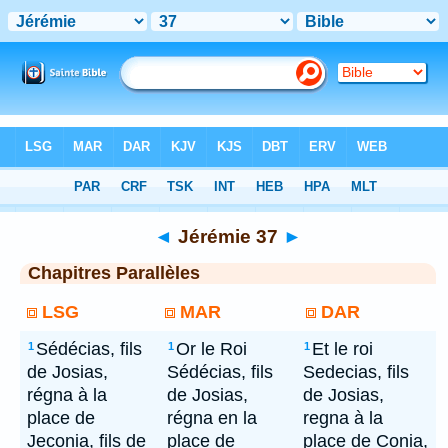
Bible
> Jérémie 37
◄
Jérémie 37
►
Chapitres Parallèles
LSG
MAR
DAR
Sédécias, fils
Or le Roi
Et le roi
1
1
1
de Josias,
Sédécias, fils
Sedecias, fils
régna à la
de Josias,
de Josias,
place de
régna en la
regna à la
Jeconia, fils de
place de
place de Conia,