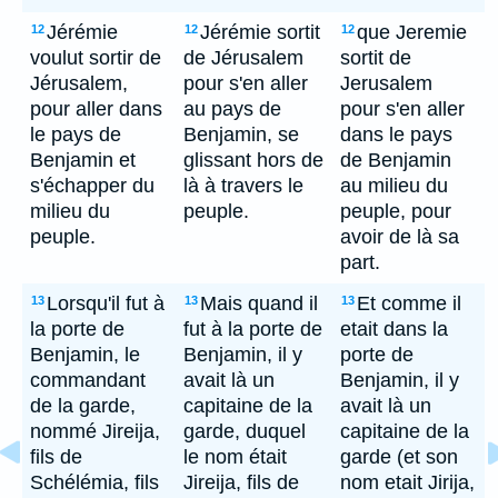
Jérémie
Jérémie sortit
que Jeremie
12
12
12
voulut sortir de
de Jérusalem
sortit de
Jérusalem,
pour s'en aller
Jerusalem
pour aller dans
au pays de
pour s'en aller
le pays de
Benjamin, se
dans le pays
Benjamin et
glissant hors de
de Benjamin
s'échapper du
là à travers le
au milieu du
milieu du
peuple.
peuple, pour
peuple.
avoir de là sa
part.
Lorsqu'il fut à
Mais quand il
Et comme il
13
13
13
la porte de
fut à la porte de
etait dans la
Benjamin, le
Benjamin, il y
porte de
commandant
avait là un
Benjamin, il y
de la garde,
capitaine de la
avait là un
nommé Jireija,
garde, duquel
capitaine de la
fils de
le nom était
garde (et son
Schélémia, fils
Jireija, fils de
nom etait Jirija,