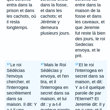
entra dans la
dans la fosse,
entre dans la
prison et dans
et dans les
maison de la
les cachots, où
cachots; et
fosse et dans
il resta
Jérémie y
les caveaux, et
longtemps.
demeura
que Jeremie
plusieurs jours.
fut reste là bien
des jours, le roi
Sedecias
envoya, et le
prit.
Le roi
Mais le Roi
Et le roi
17
17
17
Sédécias
Sédécias y
l'interrogea en
l'envoya
envoya, et l'en
secret dans sa
chercher, et
tira, et il
maison, et dit:
l'interrogea
l'interrogea en
Y a-t-il quelque
secrètement
secret dans sa
parole de par
dans sa
maison, et lui
l'Eternel? Et
maison. Il dit: Y
dit : y a-t-il
Jeremie dit: Il y