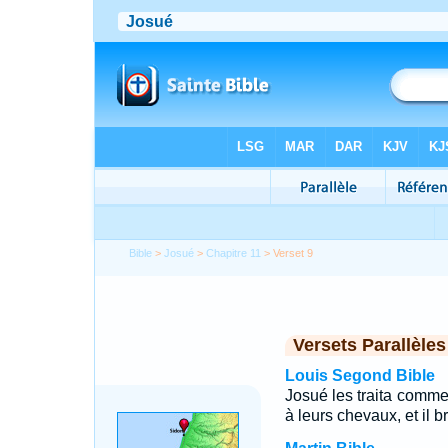
Bible
>
Josué
>
Chapitre 11
> Verset 9
Versets Parallèles
Louis Segond Bible
Josué les traita comme l
à leurs chevaux, et il b