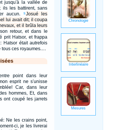
t jusqu'à la vallée de
; ils les battirent, sans
per aucun.
Josué les
9
l lui avait dit; il coupa
hevaux, et il brûla leurs
son retour, et dans le
prit Hatsor, et frappa
: Hatsor était autrefois
 de tous ces royaumes.…
isées
tre point dans leur
mon esprit ne s'unisse
mblée! Car, dans leur
é des hommes, Et, dans
s ont coupé les jarrets
ué: Ne les crains point,
ment-ci, je les livrerai