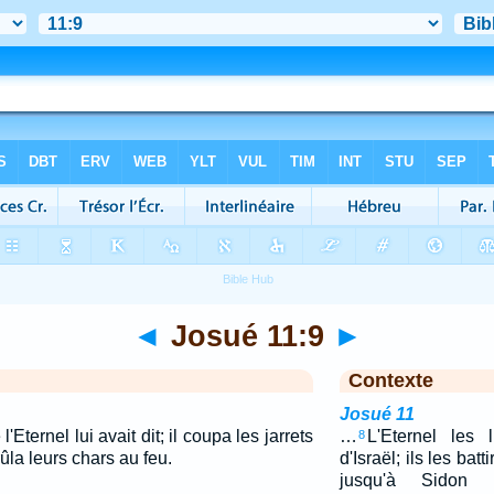
◄
Josué 11:9
►
Contexte
Josué 11
'Eternel lui avait dit; il coupa les jarrets
…
L'Eternel les 
8
rûla leurs chars au feu.
d'Israël; ils les batt
jusqu'à Sidon 