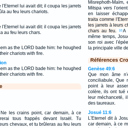
Misrephoth-Maïm, e
'Eternel lui avait dit; il coupa les jarrets
Mitspa vers l'orient
la au feu leurs chariots.
en laisser échap
traita comme l'Eterne
les jarrets à leurs c
'Eternel lui avait dit: il coupa les jarrets
chars au feu.
A 
10
la au feu leurs chars.
même temps, Josué 
son roi avec l'épée
them as the LORD bade him: he houghed
la principale ville
heir chariots with fire.
Références Cro
ion
them as the LORD bade him: he houghed
Genèse 49:6
heir chariots with fire.
Que mon âme n'en
conciliabule, Que 
e
point à leur asse
colère, ils ont tu
leur méchanceté, il
des taureaux.
Josué 11:6
: Ne les crains point, car demain, à ce
L'Eternel dit à Jos
vrerai tous frappés devant Israël. Tu
car demain, à ce mo
leurs chevaux, et tu brûleras au feu leurs