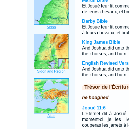
Martin Bible
Et Josué leur fit comme l
de leurs chevaux, et brû
Darby Bible
Et Josue leur fit comme l
à leurs chevaux, et bru
King James Bible
And Joshua did unto 
their horses, and burnt t
English Revised Vers
And Joshua did unto 
their horses, and burnt t
Trésor de l'Écritur
he houghed
Josué 11:6
L'Eternel dit à Josué
moment-ci, je les li
couperas les jarrets à 