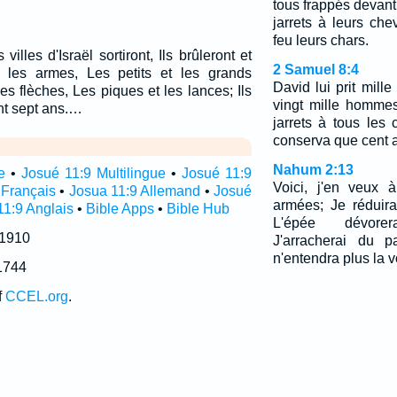
tous frappés devant
jarrets à leurs che
feu leurs chars.
villes d'Israël sortiront, Ils brûleront et
2 Samuel 8:4
s les armes, Les petits et les grands
David lui prit mille
les flèches, Les piques et les lances; Ils
vingt mille hommes
nt sept ans.…
jarrets à tous les 
conserva que cent a
Nahum 2:13
e
•
Josué 11:9 Multilingue
•
Josué 11:9
Voici, j'en veux à
 Français
•
Josua 11:9 Allemand
•
Josué
armées; Je réduir
1:9 Anglais
•
Bible Apps
•
Bible Hub
L'épée dévore
 1910
J'arracherai du p
n'entendra plus la 
1744
f
CCEL.org
.