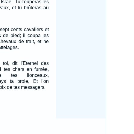
 Israël. Tu couperas les
vaux, et tu brûleras au
 sept cents cavaliers et
 de pied; il coupa les
chevaux de trait, et ne
ttelages.
 toi, dit l'Eternel des
ai tes chars en fumée,
ra tes lionceaux,
ays ta proie, Et l'on
voix de tes messagers.