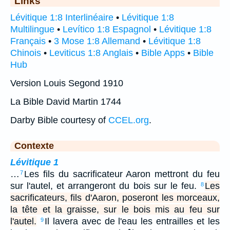
Links
Lévitique 1:8 Interlinéaire
•
Lévitique 1:8
Multilingue
•
Levítico 1:8 Espagnol
•
Lévitique 1:8
Français
•
3 Mose 1:8 Allemand
•
Lévitique 1:8
Chinois
•
Leviticus 1:8 Anglais
•
Bible Apps
•
Bible
Hub
Version Louis Segond 1910
La Bible David Martin 1744
Darby Bible courtesy of
CCEL.org
.
Contexte
Lévitique 1
…
Les fils du sacrificateur Aaron mettront du feu
7
sur l'autel, et arrangeront du bois sur le feu.
Les
8
sacrificateurs, fils d'Aaron, poseront les morceaux,
la tête et la graisse, sur le bois mis au feu sur
l'autel.
Il lavera avec de l'eau les entrailles et les
9