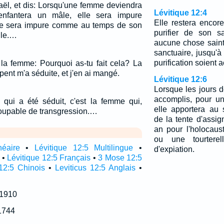
raël, et dis: Lorsqu'une femme deviendra
Lévitique 12:4
 enfantera un mâle, elle sera impure
Elle restera encore
lle sera impure comme au temps de son
purifier de son s
lle.…
aucune chose sainte
sanctuaire, jusqu'à
purification soient 
à la femme: Pourquoi as-tu fait cela? La
ent m'a séduite, et j'en ai mangé.
Lévitique 12:6
Lorsque les jours d
accomplis, pour un 
qui a été séduit, c'est la femme qui,
elle apportera au s
coupable de transgression.…
de la tente d'assi
an pour l'holocaus
ou une tourterel
néaire
•
Lévitique 12:5 Multilingue
•
d'expiation.
•
Lévitique 12:5 Français
•
3 Mose 12:5
12:5 Chinois
•
Leviticus 12:5 Anglais
•
 1910
1744