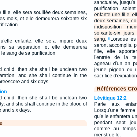
sanctuaire, jusqu'à
purification soie
 fille, elle sera souillée deux semaines,
enfante une fille, 
 mois, et elle demeurera soixante-six
deux semaines, c
ification.
indisposition men
soixante-six jour
sang.
Lorsque les 
6
 qu'elle enfante, elle sera impure deux
seront accomplis, p
s sa separation, et elle demeurera
fille, elle apport
 le sang de sa purification.
l'entrée de la te
agneau d'un an po
d child, then she shall be unclean two
jeune pigeon ou u
ration: and she shall continue in the
sacrifice d'expiatio
threescore and six days.
Références Cro
ion
d child, then she shall be unclean two
Lévitique 12:2
ty: and she shall continue in the blood of
Parle aux enfant
e and six days.
Lorsqu'une femme 
qu'elle enfantera u
e
pendant sept jou
comme au temps d
menstruelle.