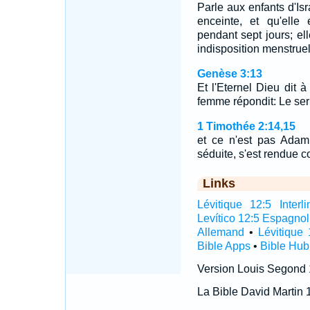
Parle aux enfants d'Is
enceinte, et qu'elle
pendant sept jours; e
indisposition menstrue
Genèse 3:13
Et l'Eternel Dieu dit 
femme répondit: Le serp
1 Timothée 2:14,15
et ce n'est pas Adam 
séduite, s'est rendue 
Links
Lévitique 12:5 Interli
Levítico 12:5 Espagnol
Allemand
•
Lévitique 
Bible Apps
•
Bible Hub
Version Louis Segond
La Bible David Martin 