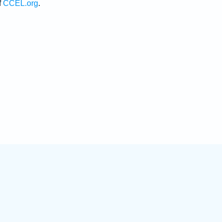
f
CCEL.org
.