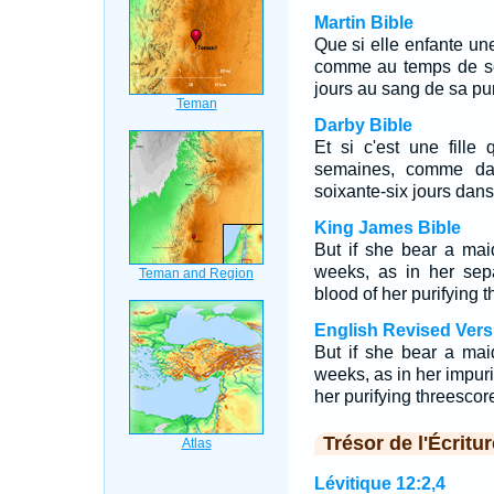
Martin Bible
Que si elle enfante une
comme au temps de ses
jours au sang de sa pur
Darby Bible
Et si c'est une fille
semaines, comme dan
soixante-six jours dans
King James Bible
But if she bear a mai
weeks, as in her sepa
blood of her purifying 
English Revised Vers
But if she bear a mai
weeks, as in her impuri
her purifying threescor
Trésor de l'Écritur
Lévitique 12:2,4