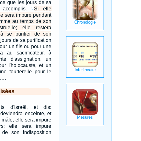
 ce que les jours de sa
nt accomplis.
Si elle
5
elle sera impure pendant
omme au temps de son
struelle; elle restera
s à se purifier de son
jours de sa purification
our un fils ou pour une
era au sacrificateur, à
nte d'assignation, un
ur l'holocauste, et un
ne tourterelle pour le
n.…
isées
s d'Israël, et dis:
deviendra enceinte, et
n mâle, elle sera impure
rs; elle sera impure
e son indisposition