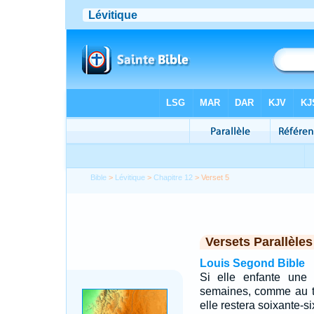
Bible
>
Lévitique
>
Chapitre 12
> Verset 5
Versets Parallèles
Louis Segond Bible
Si elle enfante une 
semaines, comme au te
elle restera soixante-si