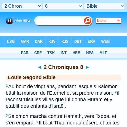
Bible
>
LSG
> 2 Chroniques 8
◄
2 Chroniques 8
►
Louis Segond Bible
Au bout de vingt ans, pendant lesquels Salomon
1
bâtit la maison de l'Eternel et sa propre maison,
il
2
reconstruisit les villes que lui donna Huram et y
établit des enfants d'Israël.
Salomon marcha contre Hamath, vers Tsoba, et
3
s'en empara.
Il bâtit Thadmor au désert, et toutes
4