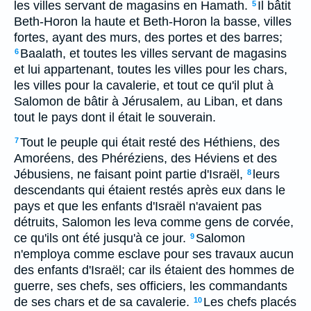
les villes servant de magasins en Hamath.
Il bâtit
5
Beth-Horon la haute et Beth-Horon la basse, villes
fortes, ayant des murs, des portes et des barres;
Baalath, et toutes les villes servant de magasins
6
et lui appartenant, toutes les villes pour les chars,
les villes pour la cavalerie, et tout ce qu'il plut à
Salomon de bâtir à Jérusalem, au Liban, et dans
tout le pays dont il était le souverain.
Tout le peuple qui était resté des Héthiens, des
7
Amoréens, des Phéréziens, des Héviens et des
Jébusiens, ne faisant point partie d'Israël,
leurs
8
descendants qui étaient restés après eux dans le
pays et que les enfants d'Israël n'avaient pas
détruits, Salomon les leva comme gens de corvée,
ce qu'ils ont été jusqu'à ce jour.
Salomon
9
n'employa comme esclave pour ses travaux aucun
des enfants d'Israël; car ils étaient des hommes de
guerre, ses chefs, ses officiers, les commandants
de ses chars et de sa cavalerie.
Les chefs placés
10