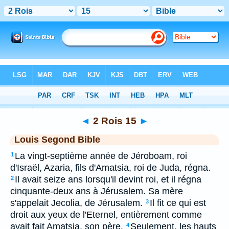
Bible
>
LSG
> 2 Rois 15
◄
2 Rois 15
►
Louis Segond Bible
La vingt-septième année de Jéroboam, roi
1
d'Israël, Azaria, fils d'Amatsia, roi de Juda, régna.
Il avait seize ans lorsqu'il devint roi, et il régna
2
cinquante-deux ans à Jérusalem. Sa mère
s'appelait Jecolia, de Jérusalem.
Il fit ce qui est
3
droit aux yeux de l'Eternel, entièrement comme
avait fait Amatsia, son père.
Seulement, les hauts
4