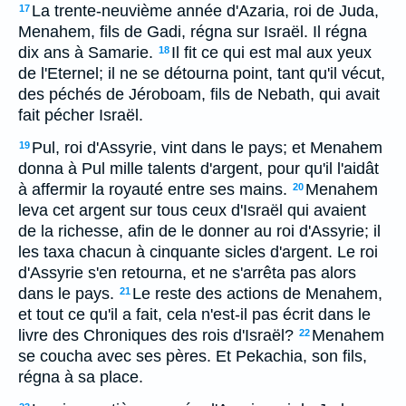
La trente-neuvième année d'Azaria, roi de Juda,
17
Menahem, fils de Gadi, régna sur Israël. Il régna
dix ans à Samarie.
Il fit ce qui est mal aux yeux
18
de l'Eternel; il ne se détourna point, tant qu'il vécut,
des péchés de Jéroboam, fils de Nebath, qui avait
fait pécher Israël.
Pul, roi d'Assyrie, vint dans le pays; et Menahem
19
donna à Pul mille talents d'argent, pour qu'il l'aidât
à affermir la royauté entre ses mains.
Menahem
20
leva cet argent sur tous ceux d'Israël qui avaient
de la richesse, afin de le donner au roi d'Assyrie; il
les taxa chacun à cinquante sicles d'argent. Le roi
d'Assyrie s'en retourna, et ne s'arrêta pas alors
dans le pays.
Le reste des actions de Menahem,
21
et tout ce qu'il a fait, cela n'est-il pas écrit dans le
livre des Chroniques des rois d'Israël?
Menahem
22
se coucha avec ses pères. Et Pekachia, son fils,
régna à sa place.