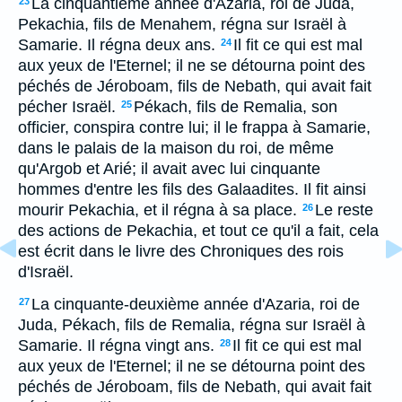
La cinquantième année d'Azaria, roi de Juda,
23
Pekachia, fils de Menahem, régna sur Israël à
Samarie. Il régna deux ans.
Il fit ce qui est mal
24
aux yeux de l'Eternel; il ne se détourna point des
péchés de Jéroboam, fils de Nebath, qui avait fait
pécher Israël.
Pékach, fils de Remalia, son
25
officier, conspira contre lui; il le frappa à Samarie,
dans le palais de la maison du roi, de même
qu'Argob et Arié; il avait avec lui cinquante
hommes d'entre les fils des Galaadites. Il fit ainsi
mourir Pekachia, et il régna à sa place.
Le reste
26
des actions de Pekachia, et tout ce qu'il a fait, cela
est écrit dans le livre des Chroniques des rois
d'Israël.
La cinquante-deuxième année d'Azaria, roi de
27
Juda, Pékach, fils de Remalia, régna sur Israël à
Samarie. Il régna vingt ans.
Il fit ce qui est mal
28
aux yeux de l'Eternel; il ne se détourna point des
péchés de Jéroboam, fils de Nebath, qui avait fait