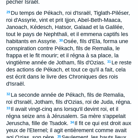
pécher Israël.
Du temps de Pékach, roi d'Israël, Tiglath-Piléser,
29
roi d'Assyrie, vint et prit Ijjon, Abel-Beth-Maaca,
Janoach, Kédesch, Hatsor, Galaad et la Galilée,
tout le pays de Nephthali, et il emmena captifs les
habitants en Assyrie.
Osée, fils d'Ela, forma une
30
conspiration contre Pékach, fils de Remalia, le
frappa et le fit mourir; et il régna à sa place, la
vingtième année de Jotham, fils d'Ozias.
Le reste
31
des actions de Pékach, et tout ce qu'il a fait, cela
est écrit dans le livre des Chroniques des rois
d'Israël.
La seconde année de Pékach, fils de Remalia,
32
roi d'Israël, Jotham, fils d'Ozias, roi de Juda, régna.
Il avait vingt-cinq ans lorsqu'il devint roi, et il
33
régna seize ans à Jérusalem. Sa mère s'appelait
Jeruscha, fille de Tsadok.
Il fit ce qui est droit aux
34
yeux de l'Eternel; il agit entièrement comme avait
agi Ozias, son père.
Seulement, les hauts lieux
35