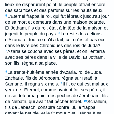
lieux ne disparurent point; le peuple offrait encore
des sacrifices et des parfums sur les hauts lieux.
L'Eternel frappa le roi, qui fut lépreux jusqu'au jour
5
de sa mort et demeura dans une maison écartée.
Et Jotham, fils du roi, était à la tête de la maison et
jugeait le peuple du pays.
Le reste des actions
6
d'Azaria, et tout ce qu'il a fait, cela n'est-il pas écrit
dans le livre des Chroniques des rois de Juda?
Azaria se coucha avec ses pères, et on l'enterra
7
avec ses pères dans la ville de David. Et Jotham,
son fils, régna à sa place.
La trente-huitième année d'Azaria, roi de Juda,
8
Zacharie, fils de Jéroboam, régna sur Israël à
Samarie. Il régna six mois.
Il fit ce qui est mal aux
9
yeux de l'Eternel, comme avaient fait ses pères; il
ne se détourna point des péchés de Jéroboam, fils
de Nebath, qui avait fait pécher Israël.
Schallum,
10
fils de Jabesch, conspira contre lui, le frappa
devant le peuple, et le fit mourir; et il régna à sa