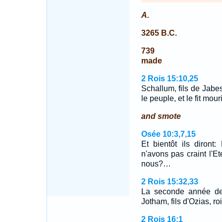
A.
3265 B.C.
739
made
2 Rois 15:10,25
Schallum, fils de Jabes
le peuple, et le fit mour
and smote
Osée 10:3,7,15
Et bientôt ils diront
n'avons pas craint l'Ete
nous?…
2 Rois 15:32,33
La seconde année de P
Jotham, fils d'Ozias, r
2 Rois 16:1