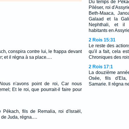
Du temps de Pékach,
Piléser, roi d'Assyrie
Beth-Maaca, Janoa
Galaad et la Gali
Nephthali, et il
habitants en Assyrie
2 Rois 15:31
Le reste des action
ch, conspira contre lui, le frappa devant
qu'il a fait, cela es
ir; et il régna à sa place.…
Chroniques des rois 
2 Rois 17:1
La douzième année
Osée, fils d'Ela
: Nous n'avons point de roi, Car nous
Samarie. Il régna n
rnel; Et le roi, que pourrait-il faire pour
ékach, fils de Remalia, roi d'Israël,
oi de Juda, régna.…