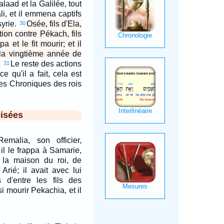
laad et la Galilée, tout
i, et il emmena captifs
syrie.
Osée, fils d'Ela,
30
ion contre Pékach, fils
a et le fit mourir; et il
 la vingtième année de
.
Le reste des actions
31
e qu'il a fait, cela est
 des Chroniques des rois
isées
emalia, son officier,
 il le frappa à Samarie,
 la maison du roi, de
rié; il avait avec lui
d'entre les fils des
nsi mourir Pekachia, et il