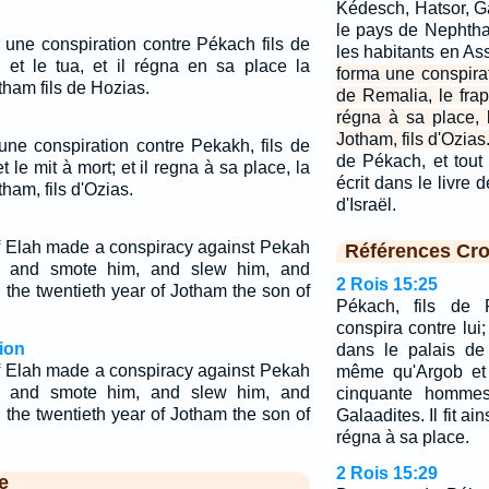
Kédesch, Hatsor, Ga
le pays de Nephthal
it une conspiration contre Pékach fils de
les habitants en As
, et le tua, et il régna en sa place la
forma une conspirat
ham fils de Hozias.
de Remalia, le frapp
régna à sa place,
Jotham, fils d'Ozias
t une conspiration contre Pekakh, fils de
de Pékach, et tout c
t le mit à mort; et il regna à sa place, la
écrit dans le livre
ham, fils d'Ozias.
d'Israël.
 Elah made a conspiracy against Pekah
Références Cro
, and smote him, and slew him, and
2 Rois 15:25
n the twentieth year of Jotham the son of
Pékach, fils de R
conspira contre lui;
ion
dans le palais de
 Elah made a conspiracy against Pekah
même qu'Argob et A
, and smote him, and slew him, and
cinquante hommes 
n the twentieth year of Jotham the son of
Galaadites. Il fit ai
régna à sa place.
2 Rois 15:29
e