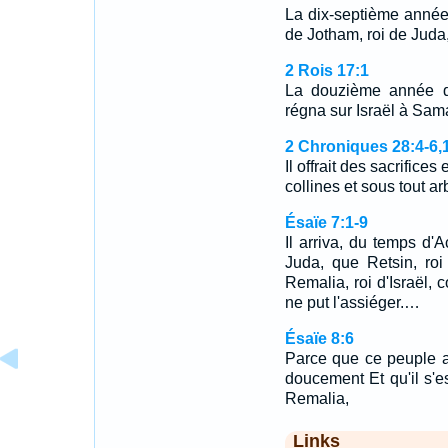
La dix-septième année 
de Jotham, roi de Juda
2 Rois 17:1
La douzième année d'
régna sur Israël à Sama
2 Chroniques 28:4-6,
Il offrait des sacrifices
collines et sous tout ar
Ésaïe 7:1-9
Il arriva, du temps d'A
Juda, que Retsin, roi
Remalia, roi d'Israël, 
ne put l'assiéger.…
Ésaïe 8:6
Parce que ce peuple a
doucement Et qu'il s'es
Remalia,
Links