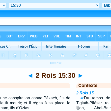
◄
2 Rois 15:30
►
Contexte
2 Rois 15
 une conspiration contre Pékach, fils de
…
Du temps de P
29
e fit mourir; et il régna à sa place, la
Tiglath-Piléser, roi
ham, fils d'Ozias.
Ijjon, Abel-Be