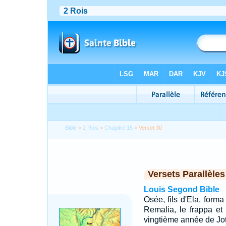
Bible
>
2 Rois
>
Chapitre 15
> Verset 30
Versets Parallèles
Louis Segond Bible
Osée, fils d'Ela, forma
Remalia, le frappa et l
vingtième année de Jot