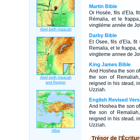
Martin Bible
Or Hosée, fils d'Ela, f
Rémalia, et le frappa
vingtième année de Jot
Darby Bible
Et Osee, fils d'Ela, fi
Remalia, et le frappa, e
vingtieme annee de Jot
King James Bible
And Hoshea the son of
the son of Remaliah
reigned in his stead, i
Uzziah.
English Revised Vers
And Hoshea the son of
the son of Remaliah
reigned in his stead, i
Uzziah.
Trésor de l'Écritur