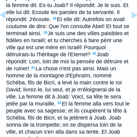
la femme dit: Es-tu Joab? Il répondit: Je le suis. Et
elle lui dit: Ecoute les paroles de ta servante. Il
répondit: J'écoute.
Et elle dit: Autrefois on avait
18
coutume de dire: Que l'on consulte Abel! Et tout se
terminait ainsi.
Je suis une des villes paisibles et
19
fidèles en Israël; et tu cherches à faire périr une
ville qui est une mère en Israël! Pourquoi
détruirais-tu l'héritage de l'Eternel?
Joab
20
répondit: Loin, loin de moi la pensée de détruire et
de ruiner!
La chose n'est pas ainsi. Mais un
21
homme de la montagne d'Ephraïm, nommé
Schéba, fils de Bicri, a levé la main contre le roi
David; livrez-le, lui seul, et je m'éloignerai de la
ville. La femme dit à Joab: Voici, sa tête te sera
jetée par la muraille.
Et la femme alla vers tout le
22
peuple avec sa sagesse; et ils coupèrent la tête à
Schéba, fils de Bicri, et la jetèrent à Joab. Joab
sonna de la trompette; on se dispersa loin de la
ville, et chacun s'en alla dans sa tente. Et Joab