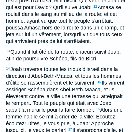
resta près d'Amasa, et il disait: Qui veut de Joab et
qui est pour David? Qu'il suive Joab!
Amasa se
12
roulait dans le sang au milieu de la route; et cet
homme, ayant vu que tout le peuple s'arrêtait,
poussa Amasa hors de la route dans un champ, et
jeta sur lui un vêtement, lorsqu'il vit que tous ceux
qui arrivaient près de lui s'arrêtaient.
Quand il fut ôté de la route, chacun suivit Joab,
13
afin de poursuivre Schéba, fils de Bicri.
Joab traversa toutes les tribus d'Israël dans la
14
direction d'Abel-Beth-Maaca, et tous les hommes
d'élite se rassemblèrent et le suivirent.
Ils vinrent
15
assiéger Schéba dans Abel-Beth-Maaca, et ils
élevèrent contre la ville une terrasse qui atteignait
le rempart. Tout le peuple qui était avec Joab
sapait la muraille pour la faire tomber.
Alors une
16
femme habile se mit à crier de la ville: Ecoutez,
écoutez! Dites, je vous prie, à Joab: Approche
jusqu'ici, je veux te parler!
Il s'approcha d'elle, et
17