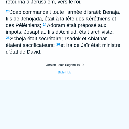
retourna à Jérusalem, vers le roi.
Joab commandait toute l'armée d'Israël; Benaja,
23
fils de Jehojada, était à la tête des Kéréthiens et
des Péléthiens;
Adoram était préposé aux
24
impôts; Josaphat, fils d'Achilud, était archiviste;
Scheja était secrétaire; Tsadok et Abiathar
25
étaient sacrificateurs;
et Ira de Jaïr était ministre
26
d'état de David.
Version Louis Segond 1910
Bible Hub