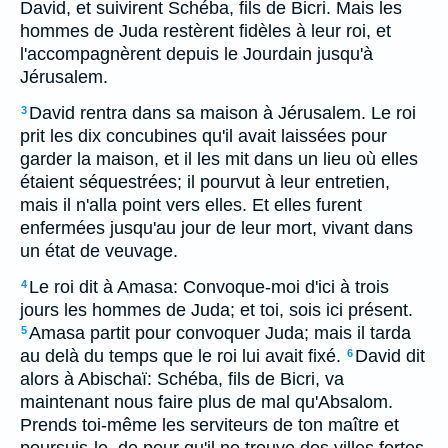
David, et suivirent Schéba, fils de Bicri. Mais les
hommes de Juda restèrent fidèles à leur roi, et
l'accompagnèrent depuis le Jourdain jusqu'à
Jérusalem.
David rentra dans sa maison à Jérusalem. Le roi
3
prit les dix concubines qu'il avait laissées pour
garder la maison, et il les mit dans un lieu où elles
étaient séquestrées; il pourvut à leur entretien,
mais il n'alla point vers elles. Et elles furent
enfermées jusqu'au jour de leur mort, vivant dans
un état de veuvage.
Le roi dit à Amasa: Convoque-moi d'ici à trois
4
jours les hommes de Juda; et toi, sois ici présent.
Amasa partit pour convoquer Juda; mais il tarda
5
au delà du temps que le roi lui avait fixé.
David dit
6
alors à Abischaï: Schéba, fils de Bicri, va
maintenant nous faire plus de mal qu'Absalom.
Prends toi-même les serviteurs de ton maître et