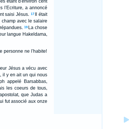
es étant d'environ cent
s l'Ecriture, a annoncé
nt saisi Jésus.
Il était
17
 champ avec le salaire
t répandues.
La chose
19
leur langue Hakeldama,
e personne ne l'habite!
neur Jésus a vécu avec
 il y en ait un qui nous
eph appelé Barsabbas,
nais les coeurs de tous,
t apostolat, que Judas a
 qui fut associé aux onze