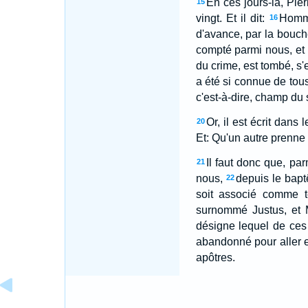
En ces jours-là, Pie
15
vingt. Et il dit:
Homme
16
d'avance, par la bouch
compté parmi nous, et 
du crime, est tombé, s'
a été si connue de to
c'est-à-dire, champ du 
Or, il est écrit dan
20
Et: Qu'un autre prenne
Il faut donc que, p
21
nous,
depuis le bapt
22
soit associé comme t
surnommé Justus, et M
désigne lequel de ces 
abandonné pour aller e
apôtres.