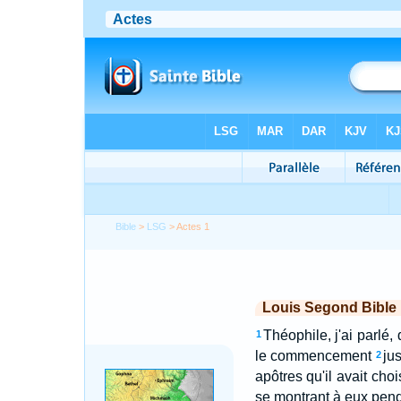
Bible
>
LSG
> Actes 1
Louis Segond Bible
Théophile, j'ai parlé
1
le commencement
jus
2
apôtres qu'il avait choi
se montrant à eux pend