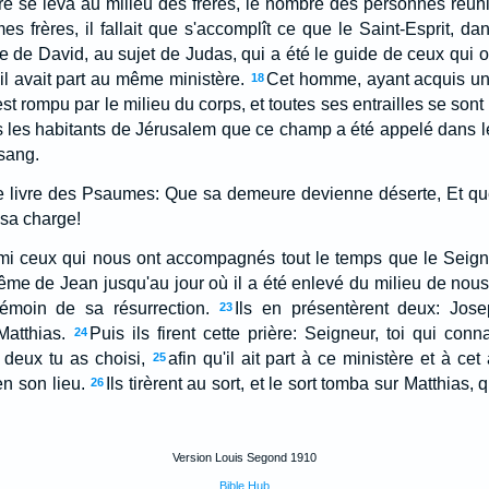
rre se leva au milieu des frères, le nombre des personnes réuni
s frères, il fallait que s'accomplît ce que le Saint-Esprit, dan
e de David, au sujet de Judas, qui a été le guide de ceux qui o
il avait part au même ministère.
Cet homme, ayant acquis un
18
est rompu par le milieu du corps, et toutes ses entrailles se son
us les habitants de Jérusalem que ce champ a été appelé dans 
sang.
s le livre des Psaumes: Que sa demeure devienne déserte, Et qu
 sa charge!
armi ceux qui nous ont accompagnés tout le temps que le Seig
ême de Jean jusqu'au jour où il a été enlevé du milieu de nous,
émoin de sa résurrection.
Ils en présentèrent deux: Jos
23
atthias.
Puis ils firent cette prière: Seigneur, toi qui con
24
deux tu as choisi,
afin qu'il ait part à ce ministère et à ce
25
n son lieu.
Ils tirèrent au sort, et le sort tomba sur Matthias,
26
Version Louis Segond 1910
Bible Hub