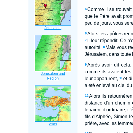
Comme il se trouvait
4
que le Père avait promi
peu de jours, vous sere
Alors les apôtres réu
6
Il leur répondit: Ce 
7
autorité.
Mais vous re
8
Jérusalem, dans toute l
Après avoir dit cela,
9
comme ils avaient les 
leur apparurent,
et d
11
a été enlevé au ciel du
Alors ils retournère
12
distance d'un chemin 
tenaient d'ordinaire; c
fils d'Alphée, Simon le
prière, avec les femmes