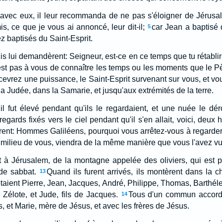
 avec eux, il leur recommanda de ne pas s'éloigner de Jérusal
s, ce que je vous ai annoncé, leur dit-il;
car Jean a baptisé 
5
z baptisés du Saint-Esprit.
nis lui demandèrent: Seigneur, est-ce en ce temps que tu rétabli
n'est pas à vous de connaître les temps ou les moments que le P
cevrez une puissance, le Saint-Esprit survenant sur vous, et v
a Judée, dans la Samarie, et jusqu'aux extrémités de la terre.
 il fut élevé pendant qu'ils le regardaient, et une nuée le dé
regards fixés vers le ciel pendant qu'il s'en allait, voici, deu
irent: Hommes Galiléens, pourquoi vous arrêtez-vous à regarder
 milieu de vous, viendra de la même manière que vous l'avez vu 
nt à Jérusalem, de la montagne appelée des oliviers, qui est 
de sabbat.
Quand ils furent arrivés, ils montèrent dans la 
13
'étaient Pierre, Jean, Jacques, André, Philippe, Thomas, Barthé
 Zélote, et Jude, fils de Jacques.
Tous d'un commun accord 
14
, et Marie, mère de Jésus, et avec les frères de Jésus.