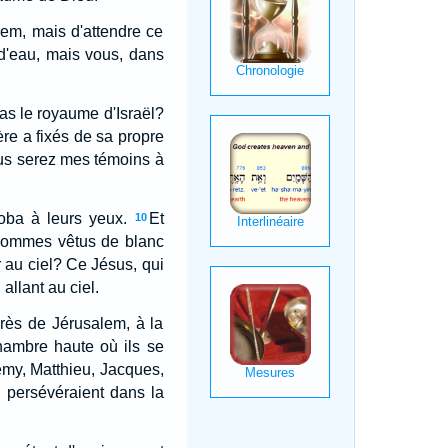
em, mais d'attendre ce
d'eau, mais vous, dans
ras le royaume d'Israël?
ère a fixés de sa propre
ous serez mes témoins à
roba à leurs yeux.
Et
10
x hommes vêtus de blanc
 au ciel? Ce Jésus, qui
allant au ciel.
près de Jérusalem, à la
chambre haute où ils se
lemy, Matthieu, Jacques,
persévéraient dans la