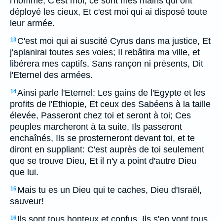
l'homme; C'est moi, ce sont mes mains qui ont
déployé les cieux, Et c'est moi qui ai disposé toute
leur armée.
C'est moi qui ai suscité Cyrus dans ma justice, Et
13
j'aplanirai toutes ses voies; Il rebâtira ma ville, et
libérera mes captifs, Sans rançon ni présents, Dit
l'Eternel des armées.
Ainsi parle l'Eternel: Les gains de l'Egypte et les
14
profits de l'Ethiopie, Et ceux des Sabéens à la taille
élevée, Passeront chez toi et seront à toi; Ces
peuples marcheront à ta suite, Ils passeront
enchaînés, Ils se prosterneront devant toi, et te
diront en suppliant: C'est auprès de toi seulement
que se trouve Dieu, Et il n'y a point d'autre Dieu
que lui.
Mais tu es un Dieu qui te caches, Dieu d'Israël,
15
sauveur!
Ils sont tous honteux et confus, Ils s'en vont tous
16