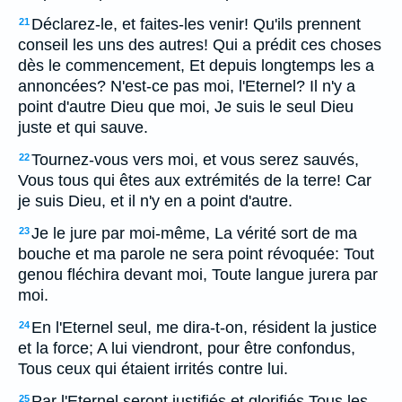
Déclarez-le, et faites-les venir! Qu'ils prennent
21
conseil les uns des autres! Qui a prédit ces choses
dès le commencement, Et depuis longtemps les a
annoncées? N'est-ce pas moi, l'Eternel? Il n'y a
point d'autre Dieu que moi, Je suis le seul Dieu
juste et qui sauve.
Tournez-vous vers moi, et vous serez sauvés,
22
Vous tous qui êtes aux extrémités de la terre! Car
je suis Dieu, et il n'y en a point d'autre.
Je le jure par moi-même, La vérité sort de ma
23
bouche et ma parole ne sera point révoquée: Tout
genou fléchira devant moi, Toute langue jurera par
moi.
En l'Eternel seul, me dira-t-on, résident la justice
24
et la force; A lui viendront, pour être confondus,
Tous ceux qui étaient irrités contre lui.
Par l'Eternel seront justifiés et glorifiés Tous les
25