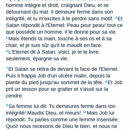
homme intègre et droit, craignant Dieu, et se
détournant du mal. Il demeure ferme dans son
intégrité, et tu m'excites à le perdre sans motif.
Et
4
Satan répondit à l'Eternel: Peau pour peau! tout ce
que possède un homme, il le donne pour sa vie.
Mais étends ta main, touche à ses os et à sa
5
chair, et je suis sûr qu'il te maudit en face.
L'Eternel dit à Satan: Voici, je te le livre:
6
seulement, épargne sa vie.
Et Satan se retira de devant la face de l'Eternel.
7
Puis il frappa Job d'un ulcère malin, depuis la
plante du pied jusqu'au sommet de la tête.
Et Job
8
prit un tesson pour se gratter et s'assit sur la
cendre.
Sa femme lui dit: Tu demeures ferme dans ton
9
intégrité! Maudis Dieu, et meurs!
Mais Job lui
10
répondit: Tu parles comme une femme insensée.
Quoi! nous recevons de Dieu le bien, et nous ne