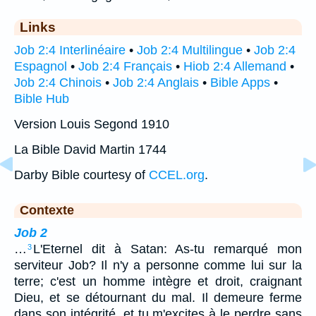
Links
Job 2:4 Interlinéaire
•
Job 2:4 Multilingue
•
Job 2:4
Espagnol
•
Job 2:4 Français
•
Hiob 2:4 Allemand
•
Job 2:4 Chinois
•
Job 2:4 Anglais
•
Bible Apps
•
Bible Hub
Version Louis Segond 1910
La Bible David Martin 1744
Darby Bible courtesy of
CCEL.org
.
Contexte
Job 2
…
L'Eternel dit à Satan: As-tu remarqué mon
3
serviteur Job? Il n'y a personne comme lui sur la
terre; c'est un homme intègre et droit, craignant
Dieu, et se détournant du mal. Il demeure ferme
dans son intégrité, et tu m'excites à le perdre sans