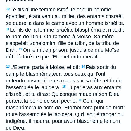
Le fils d'une femme israélite et d'un homme
10
égyptien, étant venu au milieu des enfants d'Israël,
se querella dans le camp avec un homme israélite.
Le fils de la femme israélite blasphéma et maudit
11
le nom de Dieu. On l'amena à Moïse. Sa mère
s'appelait Schelomith, fille de Dibri, de la tribu de
Dan.
On le mit en prison, jusqu'à ce que Moïse
12
eût déclaré ce que l'Eternel ordonnerait.
L'Eternel parla à Moïse, et dit:
Fais sortir du
13
14
camp le blasphémateur; tous ceux qui l'ont
entendu poseront leurs mains sur sa tête, et toute
l'assemblée le lapidera.
Tu parleras aux enfants
15
d'Israël, et tu diras: Quiconque maudira son Dieu
portera la peine de son péché.
Celui qui
16
blasphémera le nom de l'Eternel sera puni de mort:
toute l'assemblée le lapidera. Qu'il soit étranger ou
indigène, il mourra, pour avoir blasphémé le nom
de Dieu.