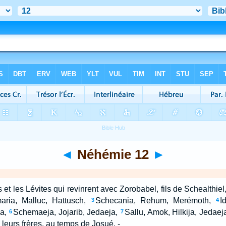
◄
Néhémie 12
►
rs et les Lévites qui revinrent avec Zorobabel, fils de Schealthie
aria, Malluc, Hattusch,
Schecania, Rehum, Merémoth,
I
3
4
a,
Schemaeja, Jojarib, Jedaeja,
Sallu, Amok, Hilkija, Jedaeja
6
7
 leurs frères, au temps de Josué. -