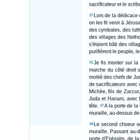
sacrificateur et le scrib
Lors de la dédicace d
27
on les fit venir à Jéru
des cymbales, des luth
des villages des Netho
s'étaient bâti des vill
purifièrent le peuple, le
Je fis monter sur la
31
marche du côté droit su
moitié des chefs de Ju
de sacrificateurs avec 
Michée, fils de Zaccur,
Juda et Hanani, avec 
tête.
A la porte de la
37
muraille, au-dessus de 
Le second choeur se 
38
muraille. Passant au-d
porte d'Ephraïm, de la