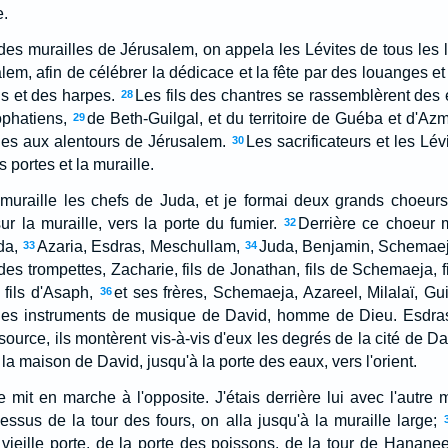
e.
es murailles de Jérusalem, on appela les Lévites de tous les li
salem, afin de célébrer la dédicace et la fête par des louanges e
s et des harpes.
Les fils des chantres se rassemblèrent des
28
phatiens,
de Beth-Guilgal, et du territoire de Guéba et d'Az
29
ages aux alentours de Jérusalem.
Les sacrificateurs et les Lévi
30
s portes et la muraille.
 muraille les chefs de Juda, et je formai deux grands choeur
r la muraille, vers la porte du fumier.
Derrière ce choeur 
32
da,
Azaria, Esdras, Meschullam,
Juda, Benjamin, Schemaej
33
34
des trompettes, Zacharie, fils de Jonathan, fils de Schemaeja, fi
 fils d'Asaph,
et ses frères, Schemaeja, Azareel, Milalaï, Gui
36
les instruments de musique de David, homme de Dieu. Esdras, l
 source, ils montèrent vis-à-vis d'eux les degrés de la cité de D
la maison de David, jusqu'à la porte des eaux, vers l'orient.
mit en marche à l'opposite. J'étais derrière lui avec l'autre m
essus de la tour des fours, on alla jusqu'à la muraille large;
 vieille porte, de la porte des poissons, de la tour de Hananee