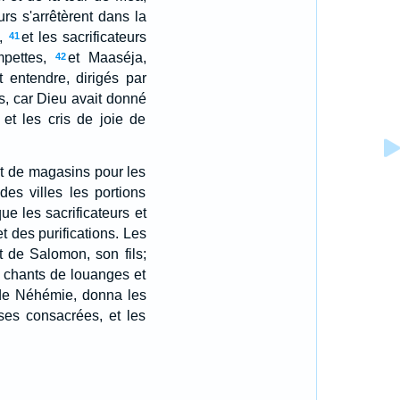
rs s'arrêtèrent dans la
,
et les sacrificateurs
41
pettes,
et Maaséja,
42
 entendre, dirigés par
es, car Dieu avait donné
et les cris de joie de
nt de magasins pour les
des villes les portions
ue les sacrificateurs et
t des purifications. Les
t de Salomon, son fils;
s chants de louanges et
 de Néhémie, donna les
ses consacrées, et les