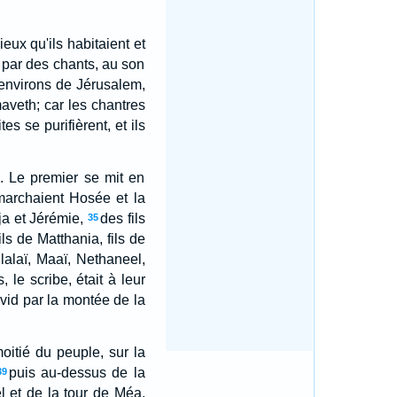
eux qu'ils habitaient et
t par des chants, au son
 environs de Jérusalem,
maveth; car les chantres
tes se purifièrent, et ils
s. Le premier se mit en
marchaient Hosée et la
a et Jérémie,
des fils
35
ls de Matthania, fils de
lalaï, Maaï, Nethaneel,
e scribe, était à leur
avid par la montée de la
oitié du peuple, sur la
puis au-dessus de la
39
l et de la tour de Méa,