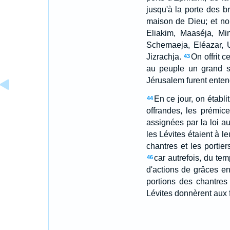
jusqu'à la porte des br
maison de Dieu; et no
Eliakim, Maaséja, Mi
Schemaeja, Eléazar, U
Jizrachja.
On offrit 
43
au peuple un grand su
Jérusalem furent enten
En ce jour, on établ
44
offrandes, les prémice
assignées par la loi au
les Lévites étaient à le
chantres et les portie
car autrefois, du te
46
d'actions de grâces en
portions des chantres
Lévites donnèrent aux 