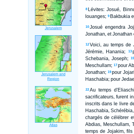
Lévites: Josué, Binn
8
louanges;
Bakbukia et
9
Josué engendra Joj
10
Jonathan, et Jonathan
Voici, au temps de J
12
Jérémie, Hanania;
13
Schebania, Joseph;
1
Meschullam;
pour Ab
17
Jonathan;
pour Jojar
19
Haschabia; pour Jedae
Au temps d'Eliasch
22
sacrificateurs, furent 
inscrits dans le livre
Haschabia, Schérébia, e
chargés de célébrer e
Abdias, Meschullam, Th
temps de Jojakim, fils