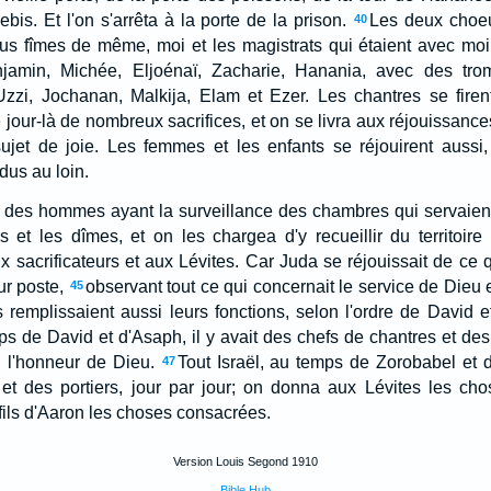
ebis. Et l'on s'arrêta à la porte de la prison.
Les deux choeu
40
us fîmes de même, moi et les magistrats qui étaient avec moi
njamin, Michée, Eljoénaï, Zacharie, Hanania, avec des trom
zzi, Jochanan, Malkija, Elam et Ezer. Les chantres se firent
ce jour-là de nombreux sacrifices, et on se livra aux réjouissanc
jet de joie. Les femmes et les enfants se réjouirent aussi, 
dus au loin.
it des hommes ayant la surveillance des chambres qui servaie
s et les dîmes, et on les chargea d'y recueillir du territoire 
x sacrificateurs et aux Lévites. Car Juda se réjouissait de ce q
ur poste,
observant tout ce qui concernait le service de Dieu e
45
rs remplissaient aussi leurs fonctions, selon l'ordre de David e
mps de David et d'Asaph, il y avait des chefs de chantres et de
 l'honneur de Dieu.
Tout Israël, au temps de Zorobabel et
47
 et des portiers, jour par jour; on donna aux Lévites les cho
fils d'Aaron les choses consacrées.
Version Louis Segond 1910
Bible Hub