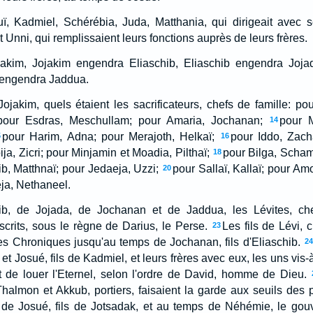
uï, Kadmiel, Schérébia, Juda, Matthania, qui dirigeait avec s
 Unni, qui remplissaient leurs fonctions auprès de leurs frères.
akim, Jojakim engendra Eliaschib, Eliaschib engendra Joja
 engendra Jaddua.
ojakim, quels étaient les sacrificateurs, chefs de famille: po
pour Esdras, Meschullam; pour Amaria, Jochanan;
pour M
14
pour Harim, Adna; pour Merajoth, Helkaï;
pour Iddo, Zach
5
16
ija, Zicri; pour Minjamin et Moadia, Pilthaï;
pour Bilga, Scha
18
ib, Matthnaï; pour Jedaeja, Uzzi;
pour Sallaï, Kallaï; pour Am
20
ja, Nethaneel.
ib, de Jojada, de Jochanan et de Jaddua, les Lévites, chef
inscrits, sous le règne de Darius, le Perse.
Les fils de Lévi, c
23
 des Chroniques jusqu'au temps de Jochanan, fils d'Eliaschib.
2
t Josué, fils de Kadmiel, et leurs frères avec eux, les uns vis-à
t de louer l'Eternel, selon l'ordre de David, homme de Dieu.
almon et Akkub, portiers, faisaient la garde aux seuils des p
 de Josué, fils de Jotsadak, et au temps de Néhémie, le gouv