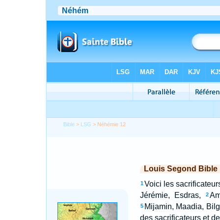
Bible
>
LSG
> Néhémie 12
Louis Segond Bible
Voici les sacrificateu
1
Jérémie, Esdras,
Am
2
Mijamin, Maadia, Bilg
5
des sacrificateurs et de