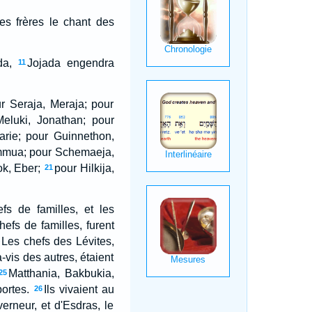
es frères le chant des
da,
Jojada engendra
11
ur Seraja, Meraja; pour
eluki, Jonathan; pour
arie; pour Guinnethon,
mmua; pour Schemaeja,
ok, Eber;
pour Hilkija,
21
s de familles, et les
hefs de familles, furent
Les chefs des Lévites,
4
-vis des autres, étaient
Matthania, Bakbukia,
25
ortes.
Ils vivaient au
26
erneur, et d'Esdras, le