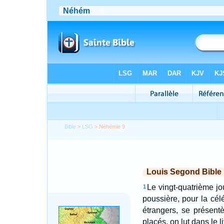
Bible
>
LSG
> Néhémie 9
Louis Segond Bible
Le vingt-quatrième jo
1
poussière, pour la cél
étrangers, se présentè
placés, on lut dans le l