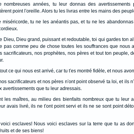
e nombreuses années, tu leur donnas des avertissements pa
tèrent point l'oreille. Alors tu les livras entre les mains des peup
 miséricorde, tu ne les anéantis pas, et tu ne les abandonnas
cordieux.
e Dieu, Dieu grand, puissant et redoutable, toi qui gardes ton al
de pas comme peu de chose toutes les souffrances que nous 
s sacrificateurs, nos prophètes, nos pères et tout ton peuple, 
r.
out ce qui nous est arrivé, car tu t'es montré fidèle, et nous avons
os sacrificateurs et nos pères n'ont point observé ta loi, et ils n'o
avertissements que tu leur adressais.
nt les maîtres, au milieu des bienfaits nombreux que tu leur 
leur avais livré, ils ne t'ont point servi et ils ne se sont point d
 voici esclaves! Nous voici esclaves sur la terre que tu as d
fruits et de ses biens!