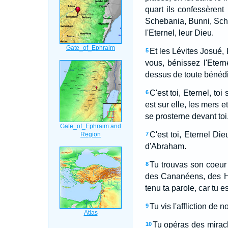
quart ils confessèrent
Schebania, Bunni, Sché
l'Eternel, leur Dieu.
Et les Lévites Josué,
5
vous, bénissez l'Etern
dessus de toute bénédi
C'est toi, Eternel, toi
6
est sur elle, les mers 
se prosterne devant toi
C'est toi, Eternel Die
7
d'Abraham.
Tu trouvas son coeur f
8
des Cananéens, des Hé
tenu ta parole, car tu es
Tu vis l'affliction de
9
Tu opéras des miracl
10