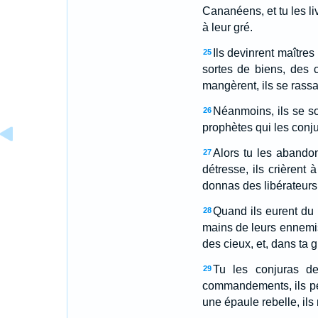
Cananéens, et tu les liv
à leur gré.
Ils devinrent maîtres
25
sortes de biens, des c
mangèrent, ils se rassas
Néanmoins, ils se soul
26
prophètes qui les conjur
Alors tu les abando
27
détresse, ils crièrent 
donnas des libérateurs
Quand ils eurent du 
28
mains de leurs ennemis,
des cieux, et, dans ta g
Tu les conjuras de 
29
commandements, ils péc
une épaule rebelle, ils r