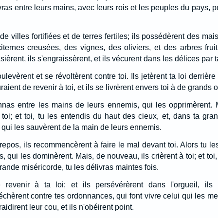
ras entre leurs mains, avec leurs rois et les peuples du pays, po
 de villes fortifiées et de terres fertiles; ils possédèrent des m
iternes creusées, des vignes, des oliviers, et des arbres frui
ièrent, ils s'engraissèrent, et ils vécurent dans les délices par 
evèrent et se révoltèrent contre toi. Ils jetèrent ta loi derrière 
aient de revenir à toi, et ils se livrèrent envers toi à de grands 
nnas entre les mains de leurs ennemis, qui les opprimèrent. 
à toi; et toi, tu les entendis du haut des cieux, et, dans ta gra
 qui les sauvèrent de la main de leurs ennemis.
repos, ils recommencèrent à faire le mal devant toi. Alors tu l
 qui les dominèrent. Mais, de nouveau, ils crièrent à toi; et toi,
rande miséricorde, tu les délivras maintes fois.
revenir à ta loi; et ils persévérèrent dans l'orgueil, ils 
hèrent contre tes ordonnances, qui font vivre celui qui les met 
aidirent leur cou, et ils n'obéirent point.