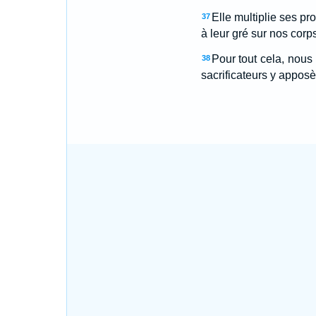
Elle multiplie ses pr
37
à leur gré sur nos cor
Pour tout cela, nous
38
sacrificateurs y apposè