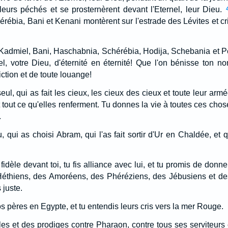
 leurs péchés et se prosternèrent devant l'Eternel, leur Dieu.
rébia, Bani et Kenani montèrent sur l'estrade des Lévites et cri
 Kadmiel, Bani, Haschabnia, Schérébia, Hodija, Schebania et Pe
el, votre Dieu, d'éternité en éternité! Que l'on bénisse ton no
ction et de toute louange!
 seul, qui as fait les cieux, les cieux des cieux et toute leur armée
et tout ce qu'elles renferment. Tu donnes la vie à toutes ces chos
.
u, qui as choisi Abram, qui l'as fait sortir d'Ur en Chaldée, et
idèle devant toi, tu fis alliance avec lui, et tu promis de donne
thiens, des Amoréens, des Phéréziens, des Jébusiens et des
 juste.
 nos pères en Egypte, et tu entendis leurs cris vers la mer Rouge.
es et des prodiges contre Pharaon, contre tous ses serviteurs e