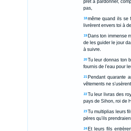
prêt à pardonner, comp
pas,
même quand ils se fir
18
livrèrent envers toi à 
Dans ton immense mi
19
de les guider le jour da
à suivre.
Tu leur donnas ton b
20
fournis de l'eau pour leu
Pendant quarante an
21
vêtements ne s'usèrent p
Tu leur livras des r
22
pays de Sihon, roi de H
Tu multiplias leurs fi
23
pères qu'ils prendraien
Et leurs fils entrèr
24