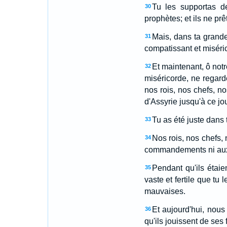
Tu les supportas d
30
prophètes; et ils ne prê
Mais, dans ta grande
31
compatissant et miséri
Et maintenant, ô notr
32
miséricorde, ne regar
nos rois, nos chefs, no
d'Assyrie jusqu'à ce jou
Tu as été juste dans t
33
Nos rois, nos chefs, n
34
commandements ni aux 
Pendant qu'ils étaie
35
vaste et fertile que tu 
mauvaises.
Et aujourd'hui, nous
36
qu'ils jouissent de ses 