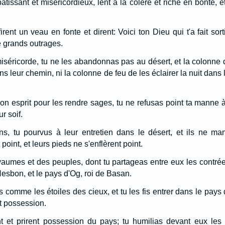
atissant et miséricordieux, lent à la colère et riche en bonté, 
ent un veau en fonte et dirent: Voici ton Dieu qui t'a fait sorti
de grands outrages.
séricorde, tu ne les abandonnas pas au désert, et la colonne 
ns leur chemin, ni la colonne de feu de les éclairer la nuit dans
on esprit pour les rendre sages, tu ne refusas point ta manne à
r soif.
s, tu pourvus à leur entretien dans le désert, et ils ne man
oint, et leurs pieds ne s'enflèrent point.
oyaumes et des peuples, dont tu partageas entre eux les contrée
esbon, et le pays d'Og, roi de Basan.
ls comme les étoiles des cieux, et tu les fis entrer dans le pays 
t possession.
ent et prirent possession du pays; tu humilias devant eux les