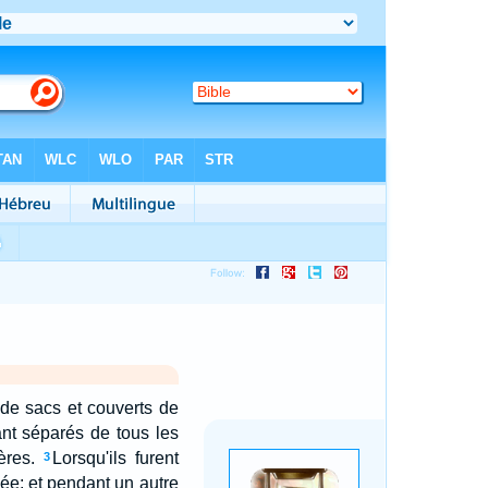
 de sacs et couverts de
tant séparés de tous les
ères.
Lorsqu'ils furent
3
rnée; et pendant un autre