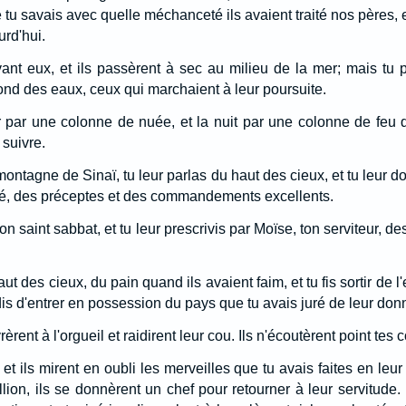
u savais avec quelle méchanceté ils avaient traité nos pères, et 
rd'hui.
ant eux, et ils passèrent à sec au milieu de la mer; mais tu p
nd des eaux, ceux qui marchaient à leur poursuite.
r par une colonne de nuée, et la nuit par une colonne de feu qu
 suivre.
montagne de Sinaï, tu leur parlas du haut des cieux, et tu leur
rité, des préceptes et des commandements excellents.
 ton saint sabbat, et tu leur prescrivis par Moïse, ton serviteur
ut des cieux, du pain quand ils avaient faim, et tu fis sortir de 
 dis d'entrer en possession du pays que tu avais juré de leur don
rèrent à l'orgueil et raidirent leur cou. Ils n'écoutèrent point t
, et ils mirent en oubli les merveilles que tu avais faites en leur f
llion, ils se donnèrent un chef pour retourner à leur servitude.