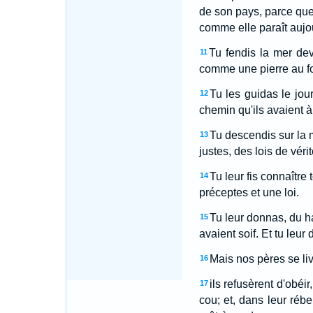
de son pays, parce que t
comme elle paraît aujou
Tu fendis la mer dev
11
comme une pierre au fo
Tu les guidas le jou
12
chemin qu'ils avaient à
Tu descendis sur la 
13
justes, des lois de vé
Tu leur fis connaître
14
préceptes et une loi.
Tu leur donnas, du ha
15
avaient soif. Et tu leur
Mais nos pères se liv
16
ils refusèrent d'obéir
17
cou; et, dans leur rébe