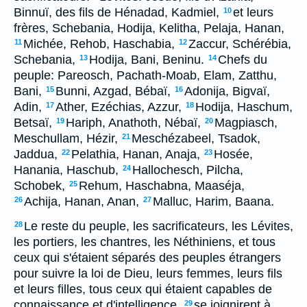
Binnuï, des fils de Hénadad, Kadmiel,
et leurs
10
frères, Schebania, Hodija, Kelitha, Pelaja, Hanan,
Michée, Rehob, Haschabia,
Zaccur, Schérébia,
11
12
Schebania,
Hodija, Bani, Beninu.
Chefs du
13
14
peuple: Pareosch, Pachath-Moab, Elam, Zatthu,
Bani,
Bunni, Azgad, Bébaï,
Adonija, Bigvaï,
15
16
Adin,
Ather, Ezéchias, Azzur,
Hodija, Haschum,
17
18
Betsaï,
Hariph, Anathoth, Nébaï,
Magpiasch,
19
20
Meschullam, Hézir,
Meschézabeel, Tsadok,
21
Jaddua,
Pelathia, Hanan, Anaja,
Hosée,
22
23
Hanania, Haschub,
Hallochesch, Pilcha,
24
Schobek,
Rehum, Haschabna, Maaséja,
25
Achija, Hanan, Anan,
Malluc, Harim, Baana.
26
27
Le reste du peuple, les sacrificateurs, les Lévites,
28
les portiers, les chantres, les Néthiniens, et tous
ceux qui s'étaient séparés des peuples étrangers
pour suivre la loi de Dieu, leurs femmes, leurs fils
et leurs filles, tous ceux qui étaient capables de
connaissance et d'intelligence,
se joignirent à
29