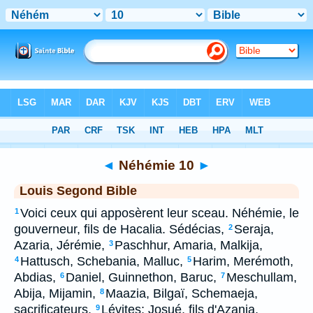
Bible
>
LSG
> Néhémie 10
◄
Néhémie 10
►
Louis Segond Bible
Voici ceux qui apposèrent leur sceau. Néhémie, le
1
gouverneur, fils de Hacalia. Sédécias,
Seraja,
2
Azaria, Jérémie,
Paschhur, Amaria, Malkija,
3
Hattusch, Schebania, Malluc,
Harim, Merémoth,
4
5
Abdias,
Daniel, Guinnethon, Baruc,
Meschullam,
6
7
Abija, Mijamin,
Maazia, Bilgaï, Schemaeja,
8
sacrificateurs.
Lévites: Josué, fils d'Azania,
9