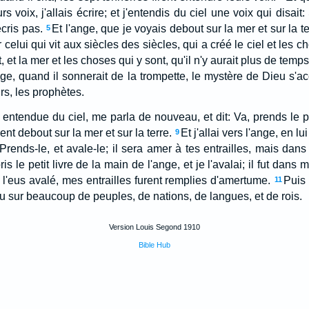
rs voix, j'allais écrire; et j'entendis du ciel une voix qui disait:
écris pas.
Et l'ange, que je voyais debout sur la mer et sur la t
5
r celui qui vit aux siècles des siècles, qui a créé le ciel et les ch
, et la mer et les choses qui y sont, qu'il n'y aurait plus de temps
ge, quand il sonnerait de la trompette, le mystère de Dieu s'acc
rs, les prophètes.
s entendue du ciel, me parla de nouveau, et dit: Va, prends le pe
ent debout sur la mer et sur la terre.
Et j'allai vers l'ange, en l
9
t: Prends-le, et avale-le; il sera amer à tes entrailles, mais da
ris le petit livre de la main de l'ange, et je l'avalai; il fut d
 l'eus avalé, mes entrailles furent remplies d'amertume.
Puis 
11
 sur beaucoup de peuples, de nations, de langues, et de rois.
Version Louis Segond 1910
Bible Hub