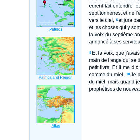
eurent fait entendre leu
sept tonnerres, et ne l'
vers le ciel,
et jura pa
6
et les choses qui y sont
la voix du septième an
annoncé à ses serviteu
Et la voix, que j'avai
8
main de l'ange qui se ti
petit livre. Et il me di
comme du miel.
Je p
10
du miel, mais quand je
prophétises de nouveau