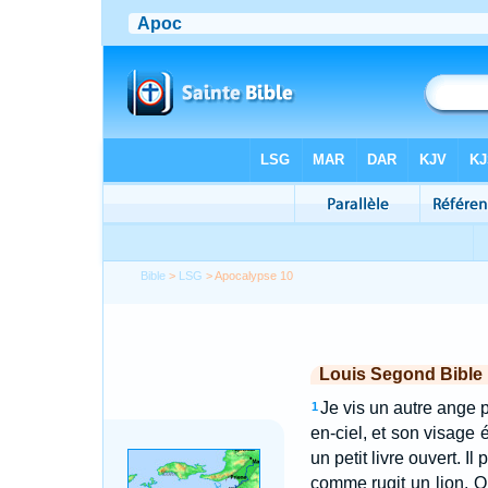
Bible
>
LSG
> Apocalypse 10
Louis Segond Bible
Je vis un autre ange p
1
en-ciel, et son visage
un petit livre ouvert. I
comme rugit un lion. Qu