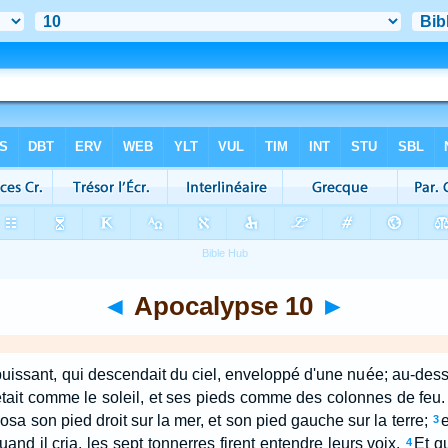
◄
Apocalypse 10
►
uissant, qui descendait du ciel, enveloppé d'une nuée; au-dessus
 était comme le soleil, et ses pieds comme des colonnes de feu.
l posa son pied droit sur la mer, et son pied gauche sur la terre;
e
3
and il cria, les sept tonnerres firent entendre leurs voix.
Et q
4