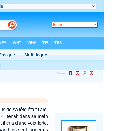
 de sa tête était l'arc-
Il tenait dans sa main
2
t il cria d'une voix forte,
uand les sept tonnerres