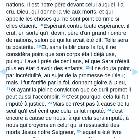
nations. Il est notre père devant celui auquel il a
cru, Dieu, qui donne la vie aux morts, et qui
appelle les choses qui ne sont point comme si
elles étaient.
Espérant contre toute espérance, il
18
crut, en sorte qu'il devint père d'un grand nombre
de nations, selon ce qui lui avait été dit: Telle sera
ta postérité.
Et, sans faiblir dans la foi, il ne
19
considéra point que son corps était déjà usé,
puisqu'il avait près de cent ans, et que Sara n'était
plus en état d'avoir des enfants.
Il ne douta point,
20
par incrédulité, au sujet de la promesse de Dieu;
mais il fut fortifié par la foi, donnant gloire à Dieu,
et ayant la pleine conviction que ce qu'il promet il
21
peut aussi l'accomplir.
C'est pourquoi cela lui fut
22
imputé à justice.
Mais ce n'est pas à cause de lui
23
seul qu'il est écrit que cela lui fut imputé;
c'est
24
encore à cause de nous, à qui cela sera imputé, à
nous qui croyons en celui qui a ressuscité des
morts Jésus notre Seigneur,
lequel a été livré
25