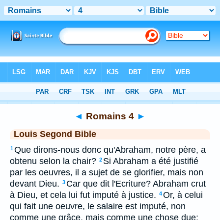
Bible
>
LSG
> Romains 4
◄
Romains 4
►
Louis Segond Bible
Que dirons-nous donc qu'Abraham, notre père, a
1
obtenu selon la chair?
Si Abraham a été justifié
2
par les oeuvres, il a sujet de se glorifier, mais non
devant Dieu.
Car que dit l'Ecriture? Abraham crut
3
à Dieu, et cela lui fut imputé à justice.
Or, à celui
4
qui fait une oeuvre, le salaire est imputé, non
comme une grâce, mais comme une chose due;