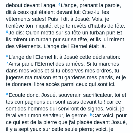
debout devant l'ange.
L'ange, prenant la parole,
4
dit à ceux qui étaient devant lui: Otez-lui les
vêtements sales! Puis il dit à Josué: Vois, je
t'enlève ton iniquité, et je te revêts d'habits de fête.
Je dis: Qu'on mette sur sa tête un turban pur! Et
5
ils mirent un turban pur sur sa tête, et ils lui mirent
des vêtements. L'ange de l'Eternel était là.
L'ange de l'Eternel fit à Josué cette déclaration:
6
Ainsi parle l'Eternel des armées: Si tu marches
7
dans mes voies et si tu observes mes ordres, tu
jugeras ma maison et tu garderas mes parvis, et je
te donnerai libre accès parmi ceux qui sont ici.
Ecoute donc, Josué, souverain sacrificateur, toi et
8
tes compagnons qui sont assis devant toi! car ce
sont des hommes qui serviront de signes. Voici, je
ferai venir mon serviteur, le germe.
Car voici, pour
9
ce qui est de la pierre que j'ai placée devant Josué,
il y a sept yeux sur cette seule pierre; voici, je