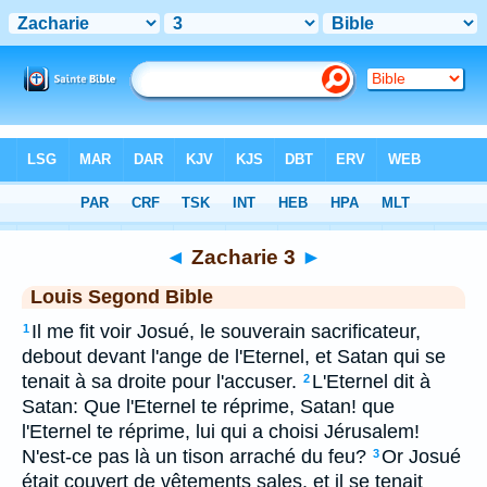
Bible
>
LSG
> Zacharie 3
◄
Zacharie 3
►
Louis Segond Bible
Il me fit voir Josué, le souverain sacrificateur,
1
debout devant l'ange de l'Eternel, et Satan qui se
tenait à sa droite pour l'accuser.
L'Eternel dit à
2
Satan: Que l'Eternel te réprime, Satan! que
l'Eternel te réprime, lui qui a choisi Jérusalem!
N'est-ce pas là un tison arraché du feu?
Or Josué
3
était couvert de vêtements sales, et il se tenait