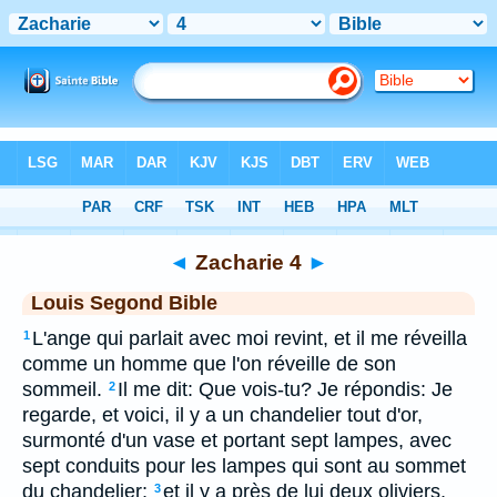
Bible
>
LSG
> Zacharie 4
◄
Zacharie 4
►
Louis Segond Bible
L'ange qui parlait avec moi revint, et il me réveilla
1
comme un homme que l'on réveille de son
sommeil.
Il me dit: Que vois-tu? Je répondis: Je
2
regarde, et voici, il y a un chandelier tout d'or,
surmonté d'un vase et portant sept lampes, avec
sept conduits pour les lampes qui sont au sommet
du chandelier;
et il y a près de lui deux oliviers,
3