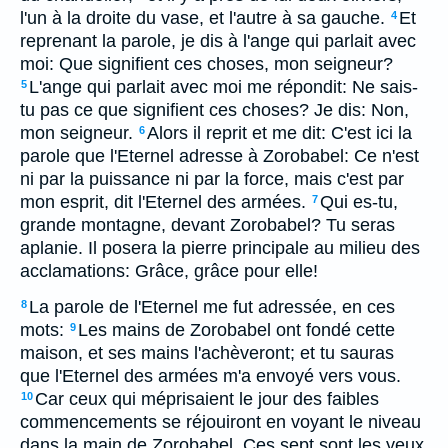
l'un à la droite du vase, et l'autre à sa gauche.
Et
4
reprenant la parole, je dis à l'ange qui parlait avec
moi: Que signifient ces choses, mon seigneur?
L'ange qui parlait avec moi me répondit: Ne sais-
5
tu pas ce que signifient ces choses? Je dis: Non,
mon seigneur.
Alors il reprit et me dit: C'est ici la
6
parole que l'Eternel adresse à Zorobabel: Ce n'est
ni par la puissance ni par la force, mais c'est par
mon esprit, dit l'Eternel des armées.
Qui es-tu,
7
grande montagne, devant Zorobabel? Tu seras
aplanie. Il posera la pierre principale au milieu des
acclamations: Grâce, grâce pour elle!
La parole de l'Eternel me fut adressée, en ces
8
mots:
Les mains de Zorobabel ont fondé cette
9
maison, et ses mains l'achèveront; et tu sauras
que l'Eternel des armées m'a envoyé vers vous.
Car ceux qui méprisaient le jour des faibles
10
commencements se réjouiront en voyant le niveau
dans la main de Zorobabel. Ces sept sont les yeux