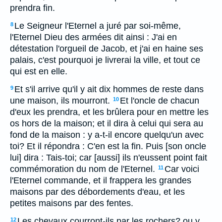
prendra fin.
Le Seigneur l'Eternel a juré par soi-même,
8
l'Eternel Dieu des armées dit ainsi : J'ai en
détestation l'orgueil de Jacob, et j'ai en haine ses
palais, c'est pourquoi je livrerai la ville, et tout ce
qui est en elle.
Et s'il arrive qu'il y ait dix hommes de reste dans
9
une maison, ils mourront.
Et l'oncle de chacun
10
d'eux les prendra, et les brûlera pour en mettre les
os hors de la maison; et il dira à celui qui sera au
fond de la maison : y a-t-il encore quelqu'un avec
toi? Et il répondra : C'en est la fin. Puis [son oncle
lui] dira : Tais-toi; car [aussi] ils n'eussent point fait
commémoration du nom de l'Eternel.
Car voici
11
l'Eternel commande, et il frappera les grandes
maisons par des débordements d'eau, et les
petites maisons par des fentes.
Les chevaux courront-ils par les rochers? ou y
12