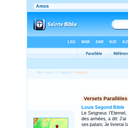
Bible
>
Amos
>
Chapitre 6
> Verset 8
Versets Parallèles
Louis Segond Bible
Le Seigneur, l'Eternel,
des armées, a dit: J'ai
ses palais; Je livrerai l