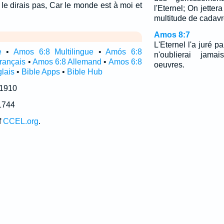
e le dirais pas, Car le monde est à moi et
l'Eternel; On jetter
multitude de cadavr
Amos 8:7
L'Eternel l'a juré p
e
•
Amos 6:8 Multilingue
•
Amós 6:8
n'oublierai jam
rançais
•
Amos 6:8 Allemand
•
Amos 6:8
oeuvres.
lais
•
Bible Apps
•
Bible Hub
 1910
1744
f
CCEL.org
.