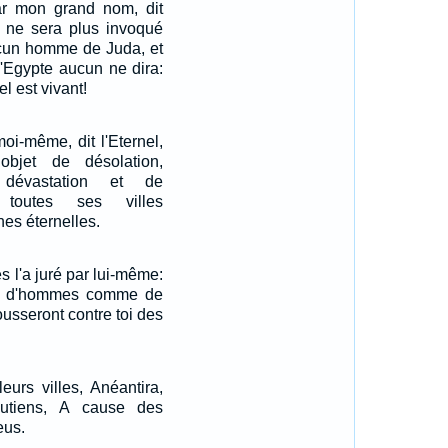
par mon grand nom, dit
m ne sera plus invoqué
ucun homme de Juda, et
d'Egypte aucun ne dira:
el est vivant!
moi-même, dit l'Eternel,
bjet de désolation,
 dévastation et de
 toutes ses villes
nes éternelles.
s l'a juré par lui-même:
rai d'hommes comme de
pousseront contre toi des
eurs villes, Anéantira,
outiens, A cause des
eus.