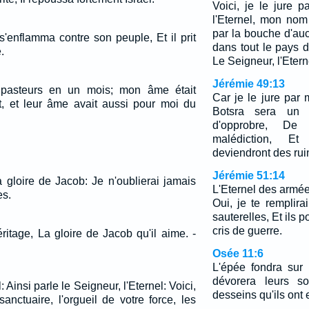
Voici, je le jure 
l'Eternel, mon no
par la bouche d'a
s'enflamma contre son peuple, Et il prit
dans tout le pays 
.
Le Seigneur, l'Etern
Jérémie 49:13
is pasteurs en un mois; mon âme était
Car je le jure par 
et, et leur âme avait aussi pour moi du
Botsra sera un o
d'opprobre, De
malédiction, Et
deviendront des rui
Jérémie 51:14
la gloire de Jacob: Je n'oublierai jamais
L'Eternel des armée
es.
Oui, je te rempli
sauterelles, Et ils 
cris de guerre.
éritage, La gloire de Jacob qu'il aime. -
Osée 11:6
L'épée fondra sur l
dévorera leurs s
: Ainsi parle le Seigneur, l'Eternel: Voici,
desseins qu'ils ont 
anctuaire, l'orgueil de votre force, les