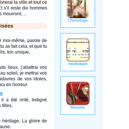
vrerai la ville et tout ce
t s'il reste dix hommes
ls mourront.…
isées
par moi-même, parole de
tu as fait cela, et que tu
ils, ton unique,
ts lieux, j'abattrai vos
u soleil, je mettrai vos
adavres de vos idoles,
ra en horreur.
19
 il a été irrité, Indigné
 filles.
e héritage, La gloire de
Pause.