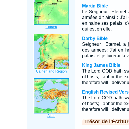
Martin Bible
Le Seigneur l'Eternel 
armées dit ainsi : J'ai 
en haine ses palais, c'e
qui est en elle.
Darby Bible
Seigneur, l'Eternel, a 
des armees: J'ai en ho
palais; et je livrerai la 
King James Bible
The Lord GOD hath swo
of hosts, I abhor the e
therefore will I deliver u
English Revised Vers
The Lord GOD hath swo
of hosts; I abhor the e
therefore will I deliver u
Trésor de l'Écritur