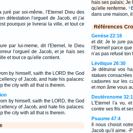
hais ses palais; Je li
qu'elle renferme.
E
9
a juré par soi-même, l'Eternel Dieu des
dans une maison, i
en détestation l'orgueil de Jacob, et j'ai
st pourquoi je livrerai la ville, et tout ce
Références Cro
Genèse 22:16
et dit: Je le jure 
jure par lui-meme, dit l'Eternel, le Dieu
l'Eternel! parce que 
rreur l'orgueil de Jacob, et je hais ses
n'as pas refusé ton f
ville et tout ce qu'elle contient.
Lévitique 26:30
Je détruirai vos hau
rn by himself, saith the LORD the God
statues consacrées a
xcellency of Jacob, and hate his palaces:
cadavres sur les c
p the city with all that is therein.
et mon âme vous au
ion
Deutéronome 32:
rn by himself, saith the LORD, the God
L'Eternel l'a vu, et
xcellency of Jacob, and hate his palaces:
contre ses fils et ses
p the city with all that is therein.
Psaume 47:4
Il nous choisit notr
e
Jacob qu'il aime. -