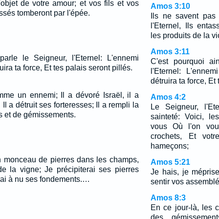
objet de votre amour; et vos fils et vos
Amos 3:10
issés tomberont par l'épée.
Ils ne savent pas 
l'Eternel, Ils enta
les produits de la v
Amos 3:11
parle le Seigneur, l'Eternel: L'ennemi
C'est pourquoi ai
ruira ta force, Et tes palais seront pillés.
l'Eternel: L'ennem
détruira ta force, Et 
me un ennemi; Il a dévoré Israël, il a
Amos 4:2
Il a détruit ses forteresses; Il a rempli la
Le Seigneur, l'Et
es et de gémissements.
sainteté: Voici, l
vous Où l'on vou
crochets, Et votr
hameçons;
n monceau de pierres dans les champs,
Amos 5:21
e la vigne; Je précipiterai ses pierres
Je hais, je mépris
trai à nu ses fondements.…
sentir vos assemblé
Amos 8:3
En ce jour-là, les 
des gémissement