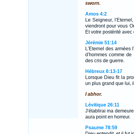
sworn.
Amos 4:2
Le Seigneur, l'Eternel, 
viendront pour vous O
Et votre postérité ave
Jérémie 51:14
L'Eternel des armées l'
d'hommes comme de sau
des cris de guerre.
Hébreux 6:13-17
Lorsque Dieu fit la p
un plus grand que lui, 
I abhor.
Lévitique 26:11
J'établirai ma demeur
aura point en horreur.
Psaume 78:59
Dieu entendit, et il fut i