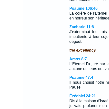
Psaume 106:40
La colère de l'Eternel 
en horreur son héritage
Zacharie 11:8
J'exterminai les tro
impatiente à leur suj
dégoût.
the excellency.
Amos 8:7
L'Eternel l'a juré par 
aucune de leurs oeuvr
Psaume 47:4
Il nous choisit notre h
Pause.
Ézéchiel 24:21
Dis à la maison d'Israël
je vais profaner mon s