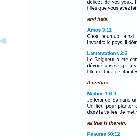
délices de vos yeux, l'
filles que vous avez la
and hate.
Amos 3:11
C'est pourquoi ainsi 
investira le pays, Il dét
Lamentations 2:5
Le Seigneur a été com
dévoré tous ses palais, 
fille de Juda de plaint
therefore.
Michée 1:6-9
Je ferai de Samarie u
Un lieu pour planter d
dans la vallée, Je met
all that is therein.
Psaume 50:12