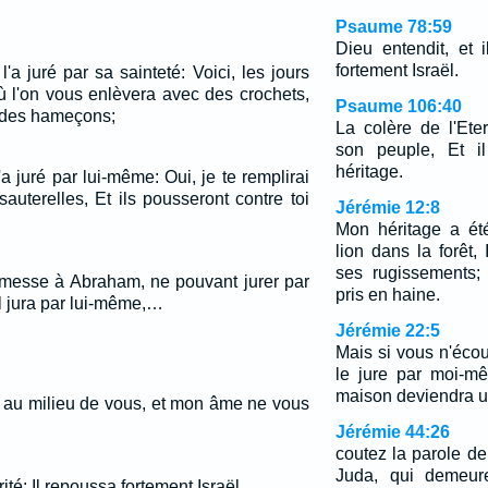
Psaume 78:59
Dieu entendit, et il
fortement Israël.
l'a juré par sa sainteté: Voici, les jours
ù l'on vous enlèvera avec des crochets,
Psaume 106:40
c des hameçons;
La colère de l'Ete
son peuple, Et il
héritage.
a juré par lui-même: Oui, je te remplirai
terelles, Et ils pousseront contre toi
Jérémie 12:8
Mon héritage a é
lion dans la forêt,
ses rugissements; 
romesse à Abraham, ne pouvant jurer par
pris en haine.
il jura par lui-même,…
Jérémie 22:5
Mais si vous n'écou
le jure par moi-mêm
maison deviendra u
e au milieu de vous, et mon âme ne vous
Jérémie 44:26
coutez la parole de
Juda, qui demeur
rrité; Il repoussa fortement Israël.