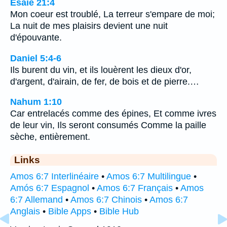
Ésaïe 21:4
Mon coeur est troublé, La terreur s'empare de moi;
La nuit de mes plaisirs devient une nuit
d'épouvante.
Daniel 5:4-6
Ils burent du vin, et ils louèrent les dieux d'or,
d'argent, d'airain, de fer, de bois et de pierre.…
Nahum 1:10
Car entrelacés comme des épines, Et comme ivres
de leur vin, Ils seront consumés Comme la paille
sèche, entièrement.
Links
Amos 6:7 Interlinéaire
•
Amos 6:7 Multilingue
•
Amós 6:7 Espagnol
•
Amos 6:7 Français
•
Amos
6:7 Allemand
•
Amos 6:7 Chinois
•
Amos 6:7
Anglais
•
Bible Apps
•
Bible Hub