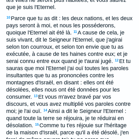
tes villes ne seront plus habitées; et vous saurez
que je suis l'Eternel.
Parce que tu as dit : les deux nations, et les deux
10
pays seront à moi, et nous les posséderons,
quoique l'Eternel ait été là.
A cause de cela, je
11
suis vivant, dit le Seigneur l'Eternel, que j'agirai
selon ton courroux, et selon ton envie que tu as
exécutée, à cause de tes haines contre eux; et je
serai connu entre eux quand je t'aurai jugé.
Et tu
12
sauras que moi l'Eternel j'ai ouï toutes les paroles
insultantes que tu as prononcées contre les
montagnes d'Israël, en disant : elles ont été
désolées, elles nous ont été données pour les
consumer.
Et vous m'avez bravé par vos
13
discours, et vous avez multiplié vos paroles contre
moi; je l'ai ouï.
Ainsi a dit le Seigneur l'Eternel :
14
quand toute la terre se réjouira, je te réduirai en
désolation.
Comme tu t'es réjouie sur l'héritage
15
de la maison d'Israël, parce qu'il a été désolé, j'en