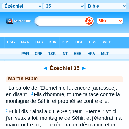
Bible
>
MAR
> Ézéchiel 35
◄
Ézéchiel 35
►
Martin Bible
La parole de l'Eternel me fut encore [adressée],
1
en disant :
Fils d'homme, tourne ta face contre la
2
montagne de Séhir, et prophétise contre elle.
Et lui dis : ainsi a dit le Seigneur l'Eternel : voici,
3
j'en veux à toi, montagne de Séhir, et j'étendrai ma
main contre toi, et te réduirai en désolation et en