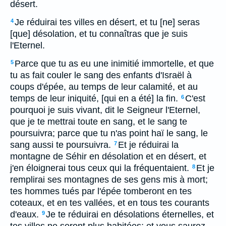
désert.
Je réduirai tes villes en désert, et tu [ne] seras
4
[que] désolation, et tu connaîtras que je suis
l'Eternel.
Parce que tu as eu une inimitié immortelle, et que
5
tu as fait couler le sang des enfants d'Israël à
coups d'épée, au temps de leur calamité, et au
temps de leur iniquité, [qui en a été] la fin.
C'est
6
pourquoi je suis vivant, dit le Seigneur l'Eternel,
que je te mettrai toute en sang, et le sang te
poursuivra; parce que tu n'as point haï le sang, le
sang aussi te poursuivra.
Et je réduirai la
7
montagne de Séhir en désolation et en désert, et
j'en éloignerai tous ceux qui la fréquentaient.
Et je
8
remplirai ses montagnes de ses gens mis à mort;
tes hommes tués par l'épée tomberont en tes
coteaux, et en tes vallées, et en tous tes courants
d'eaux.
Je te réduirai en désolations éternelles, et
9