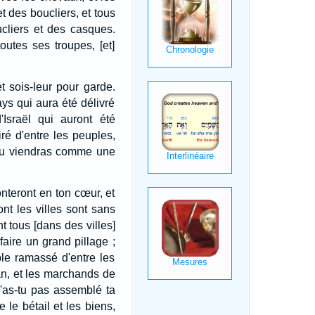
 des boucliers, et tous
cliers et des casques.
utes ses troupes, [et]
 et sois-leur pour garde.
ays qui aura été délivré
Israël qui auront été
ré d'entre les peuples,
 tu viendras comme une
onteront en ton cœur, et
ont les villes sont sans
t tous [dans des villes]
faire un grand pillage ;
ple ramassé d'entre les
n, et les marchands de
 n'as-tu pas assemblé ta
 le bétail et les biens,