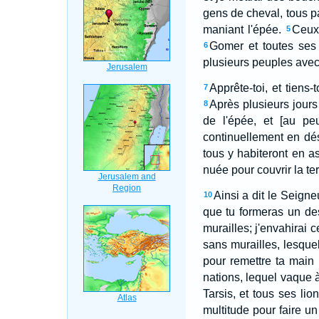
gens de cheval, tous p
maniant l'épée.
Ceux
5
Gomer et toutes ses 
6
plusieurs peuples avec 
Apprête-toi, et tiens-
7
Après plusieurs jours
8
de l'épée, et [au pe
continuellement en dés
tous y habiteront en a
nuée pour couvrir la ter
Ainsi a dit le Seigne
10
que tu formeras un de
murailles; j'envahirai 
sans murailles, lesquel
pour remettre ta main 
nations, lequel vaque à
Tarsis, et tous ses lio
multitude pour faire un