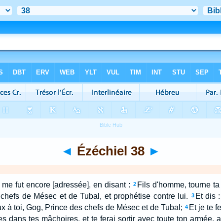
◄
Ézéchiel 38
►
 me fut encore [adressée], en disant :
Fils d'homme, tourne t
2
hefs de Mésec et de Tubal, et prophétise contre lui.
Et dis 
3
veux à toi, Gog, Prince des chefs de Mésec et de Tubal;
Et je te f
4
es dans tes mâchoires, et te ferai sortir avec toute ton armée, 