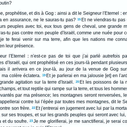
butin?
e, prophétise, et dis à Gog : ainsi a dit le Seigneur l'Eternel : 
ra en assurance, ne le sauras-tu pas?
Et ne viendras-tu pas 
15
sieurs peuples avec toi, eux tous gens de cheval, une grande m
as-tu pas contre mon peuple d'Israël, comme une nuée pour cou
 je te ferai venir sur ma terre, afin que les nations me conn
 en leur présence.
eur l'Eternel : n'est-ce pas de toi que j'ai parlé autrefois 
es d'Israël, qui ont prophétisé en ces jours-là pendant plusieurs
ais il arrivera en ce jour-là, au jour de la venue de Gog sur l
e ma colère éclatera.
Et je parlerai en ma jalousie [et] en l'a
19
grande agitation sur la terre d'Israël.
Et les poissons de la 
20
 champs, et tout reptile qui rampe sur la terre, et tous les homme
uvantés par ma présence; les montagnes seront renversées, les
'appellerai contre lui l'épée par toutes mes montagnes, dit le Se
ontre son frère.
Et j'entrerai en jugement avec lui par la mortali
22
et sur ses troupes, et sur les grands peuples qui seront avec lui
u et du soufre.
Je me glorifierai, je me sanctifierai, je serai
23