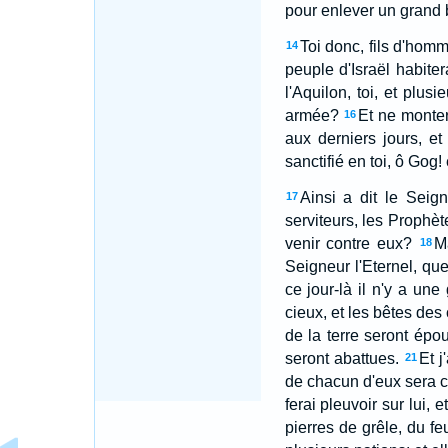
pour enlever un grand 
Toi donc, fils d'homm
14
peuple d'Israël habite
l'Aquilon, toi, et plu
armée?
Et ne monter
16
aux derniers jours, et
sanctifié en toi, ô Gog!
Ainsi a dit le Seign
17
serviteurs, les Prophèt
venir contre eux?
M
18
Seigneur l'Eternel, qu
ce jour-là il n'y a une 
cieux, et les bêtes des
de la terre seront épo
seront abattues.
Et j
21
de chacun d'eux sera c
ferai pleuvoir sur lui, 
pierres de grêle, du fe