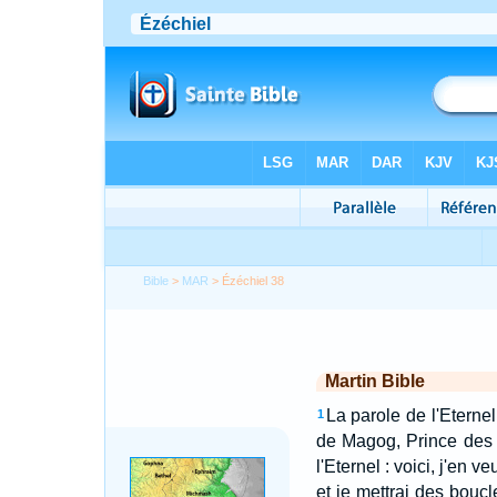
Bible
>
MAR
> Ézéchiel 38
Martin Bible
La parole de l'Eternel
1
de Magog, Prince des c
l'Eternel : voici, j'en 
et je mettrai des boucl