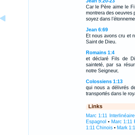
Jean 5:20-23
Car le Père aime le Fils,
montrera des oeuvres p
soyez dans l'étonnem
Jean 6:69
Et nous avons cru et n
Saint de Dieu.
Romains 1:4
et déclaré Fils de D
sainteté, par sa résur
notre Seigneur,
Colossiens 1:13
qui nous a délivrés d
transportés dans le ro
Links
Marc 1:11 Interlinéaire
Espagnol
•
Marc 1:11 
1:11 Chinois
•
Mark 1:1