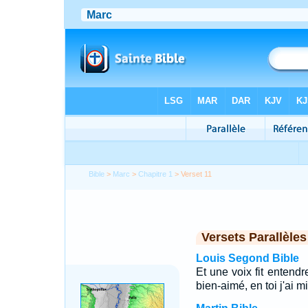
Bible
>
Marc
>
Chapitre 1
> Verset 11
Versets Parallèles
Louis Segond Bible
Et une voix fit entend
bien-aimé, en toi j'ai m