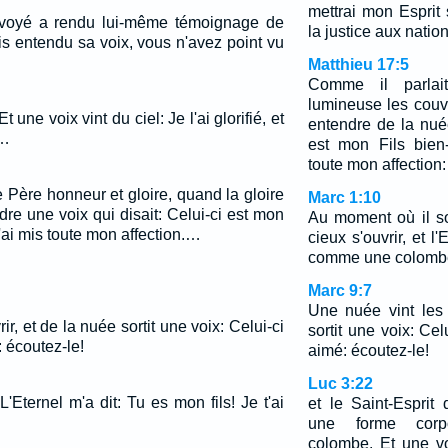
mettrai mon Esprit 
nvoyé a rendu lui-même témoignage de
la justice aux nation
s entendu sa voix, vous n'avez point vu
Matthieu 17:5
Comme il parlai
lumineuse les couvri
t une voix vint du ciel: Je l'ai glorifié, et
entendre de la nué
.…
est mon Fils bien
toute mon affection:
e Père honneur et gloire, quand la gloire
Marc 1:10
ndre une voix qui disait: Celui-ci est mon
Au moment où il sort
j'ai mis toute mon affection.…
cieux s'ouvrir, et l
comme une colomb
Marc 9:7
Une nuée vint les 
r, et de la nuée sortit une voix: Celui-ci
sortit une voix: Cel
 écoutez-le!
aimé: écoutez-le!
Luc 3:22
L'Eternel m'a dit: Tu es mon fils! Je t'ai
et le Saint-Esprit
une forme corp
colombe. Et une vo