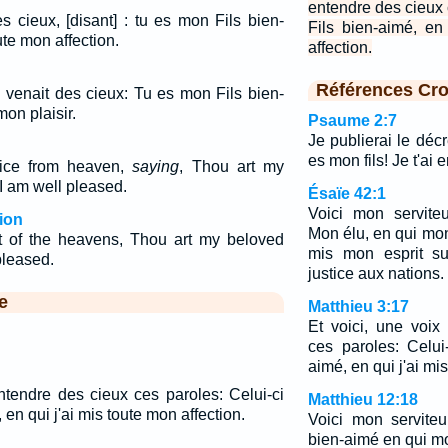
entendre des cieux
s cieux, [disant] : tu es mon Fils bien-
Fils bien-aimé, en
ute mon affection.
affection.
Références Cro
i venait des cieux: Tu es mon Fils bien-
mon plaisir.
Psaume 2:7
Je publierai le décr
es mon fils! Je t'ai
ice from heaven,
saying
, Thou art my
I am well pleased.
Ésaïe 42:1
Voici mon serviteu
ion
Mon élu, en qui mon
 of the heavens, Thou art my beloved
mis mon esprit su
pleased.
justice aux nations.
e
Matthieu 3:17
Et voici, une voix
ces paroles: Celui
aimé, en qui j'ai mi
entendre des cieux ces paroles: Celui-ci
Matthieu 12:18
en qui j'ai mis toute mon affection.
Voici mon serviteu
bien-aimé en qui mo