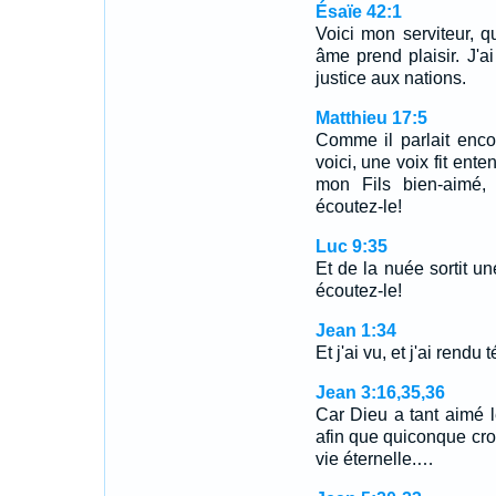
Ésaïe 42:1
Voici mon serviteur, 
âme prend plaisir. J'ai
justice aux nations.
Matthieu 17:5
Comme il parlait enco
voici, une voix fit ent
mon Fils bien-aimé, 
écoutez-le!
Luc 9:35
Et de la nuée sortit une
écoutez-le!
Jean 1:34
Et j'ai vu, et j'ai rendu
Jean 3:16,35,36
Car Dieu a tant aimé 
afin que quiconque croit
vie éternelle.…