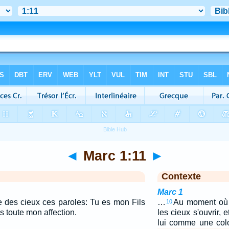
◄
Marc 1:11
►
Contexte
Marc 1
re des cieux ces paroles: Tu es mon Fils
…
Au moment où il 
10
is toute mon affection.
les cieux s'ouvrir, 
lui comme une co