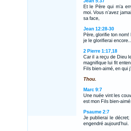
Jean 5:37
Et le Père qui m'a e
moi. Vous n'avez jamai
sa face,
Jean 12:28-30
Père, glorifie ton nom! E
je le glorifierai encore
2 Pierre 1:17,18
Car il a reçu de Dieu l
magnifique lui fit ente
Fils bien-aimé, en qui 
Thou.
Marc 9:7
Une nuée vint les couvri
est mon Fils bien-aimé:
Psaume 2:7
Je publierai le décret; 
engendré aujourd'hui.