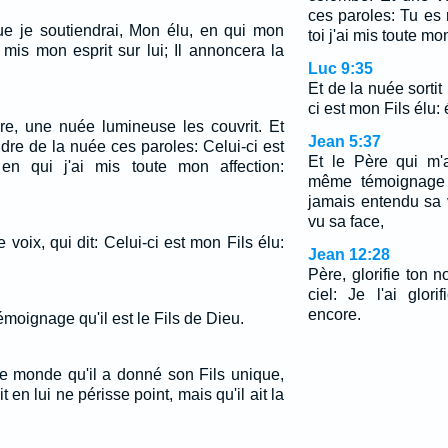
ces paroles: Tu es
que je soutiendrai, Mon élu, en qui mon
toi j'ai mis toute mo
 mis mon esprit sur lui; Il annoncera la
Luc 9:35
Et de la nuée sortit 
ci est mon Fils élu:
re, une nuée lumineuse les couvrit. Et
Jean 5:37
endre de la nuée ces paroles: Celui-ci est
Et le Père qui m'
en qui j'ai mis toute mon affection:
même témoignage 
jamais entendu sa 
vu sa face,
 voix, qui dit: Celui-ci est mon Fils élu:
Jean 12:28
Père, glorifie ton 
ciel: Je l'ai glorif
encore.
 témoignage qu'il est le Fils de Dieu.
le monde qu'il a donné son Fils unique,
 en lui ne périsse point, mais qu'il ait la