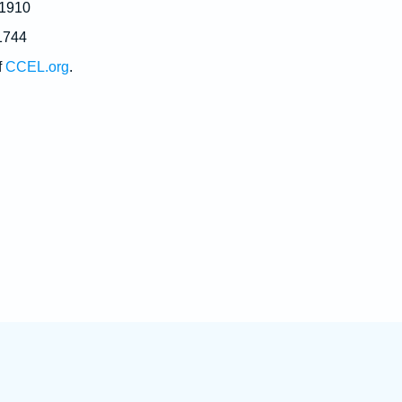
 1910
1744
f
CCEL.org
.