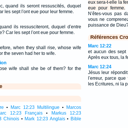
eux sera-t-elle la f
c, quand ils seront ressuscités, duquel
eue pour femme.
ar les sept l'ont eue pour leur femme.
N'êtes-vous pas da
vous ne comprenez 
puissance de Die
quand ils ressusciteront, duquel d'entre
e? Car les sept l'ont eue pour femme.
Références Cro
Marc 12:22
refore, when they shall rise, whose wife
et aucun des sept 
or the seven had her to wife.
Après eux tous, la 
ion
Marc 12:24
hose wife shall she be of them? for the
Jésus leur répondi
l'erreur, parce qu
les Ecritures, ni la
e
re
•
Marc 12:23 Multilingue
•
Marcos
arc 12:23 Français
•
Markus 12:23
3 Chinois
•
Mark 12:23 Anglais
•
Bible