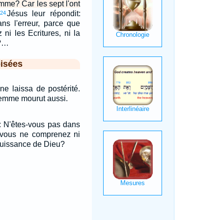
emme? Car les sept l'ont
Jésus leur répondit:
24
ns l'erreur, parce que
ni les Ecritures, ni la
u?…
isées
ne laissa de postérité.
femme mourut aussi.
t: N'êtes-vous pas dans
e vous ne comprenez ni
 puissance de Dieu?