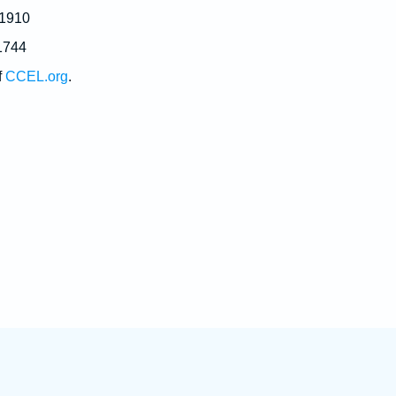
 1910
1744
f
CCEL.org
.