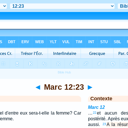
◄
Marc 12:23
►
Contexte
Marc 12
el d'entre eux sera-t-elle la femme? Car
…
et aucun des
22
 femme.
postérité. Après eu
aussi.
A la résur
23