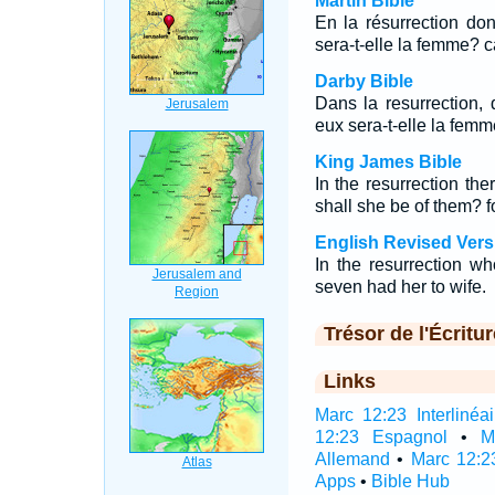
Martin Bible
En la résurrection don
sera-t-elle la femme? c
Darby Bible
Dans la resurrection, 
eux sera-t-elle la femm
King James Bible
In the resurrection the
shall she be of them? f
English Revised Vers
In the resurrection w
seven had her to wife.
Trésor de l'Écritur
Links
Marc 12:23 Interlinéai
12:23 Espagnol
•
M
Allemand
•
Marc 12:2
Apps
•
Bible Hub