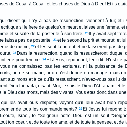
oses de Cesar à Cesar, et les choses de Dieu à Dieu! Et ils eta
i disent qu'il n'y a pas de resurrection, viennent à lui; et ils 
ecrit que si le frere de quelqu'un meurt et laisse une femme, et 
me et suscite de la posterite à son frere.
Il y avait sept frer
20
e laissa pas de posterite;
et le second la prit et mourut; et l
21
isieme de meme;
et les sept la prirent et ne laisserent pas de 
22
ourut.
Dans la resurrection, quand ils ressusciteront, duquel d'
23
'ont eue pour femme.
Et Jesus, repondant, leur dit: N'est-ce
24
 vous ne connaissez pas les ecritures, ni la puissance de 
s morts, on ne se marie, ni on n'est donne en mariage, mais 
ant aux morts et à ce qu'ils ressuscitent, n'avez-vous pas lu da
ent Dieu lui parla, disant: Moi, je suis le Dieu d'Abraham, et le 
as le Dieu des morts, mais des vivants. Vous etes donc dans une
 qui les avait ouis disputer, voyant qu'il leur avait bien rep
 premier de tous les commandements?
Et Jesus lui repondit
29
coute, Israel, le *Seigneur notre Dieu est un seul *Seigne
ut ton coeur, et de toute ton ame, et de toute ta pensee, et de to