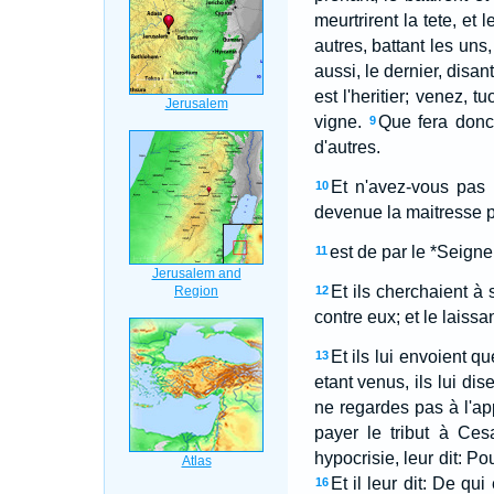
meurtrirent la tete, et 
autres, battant les uns,
aussi, le dernier, disan
est l'heritier; venez, t
vigne.
Que fera donc 
9
d'autres.
Et n'avez-vous pas m
10
devenue la maitresse p
est de par le *Seigne
11
Et ils cherchaient à s
12
contre eux; et le laissant
Et ils lui envoient 
13
etant venus, ils lui di
ne regardes pas à l'ap
payer le tribut à Ce
hypocrisie, leur dit: P
Et il leur dit: De qui
16