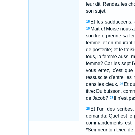
leur dit: Rendez les ch
son sujet.
Et les sadduceens, qu
18
Maitre! Moise nous a 
19
son frere prenne sa fem
femme, et en mourant n
de posterite; et le tro
tous, la femme aussi m
femme? Car les sept l
vous errez, c'est que
ressuscite d'entre le
dans les cieux.
Et qu
26
titre: Du buisson, comm
de Jacob?
Il n'est p
27
Et l'un des scribes,
28
demanda: Quel est le
commandements est: E
*Seigneur ton Dieu de to