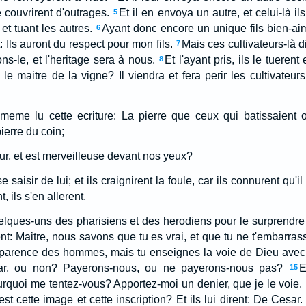
le couvrirent d'outrages.
Et il en envoya un autre, et celui-là ils
5
 et tuant les autres.
Ayant donc encore un unique fils bien-aime
6
t: Ils auront du respect pour mon fils.
Mais ces cultivateurs-là d
7
uons-le, et l'heritage sera à nous.
Et l'ayant pris, ils le tuerent
8
le maitre de la vigne? Il viendra et fera perir les cultivateur
eme lu cette ecriture: La pierre que ceux qui batissaient on
ierre du coin;
ur, et est merveilleuse devant nos yeux?
e saisir de lui; et ils craignirent la foule, car ils connurent qu'il
, ils s'en allerent.
quelques-uns des pharisiens et des herodiens pour le surprendre
sent: Maitre, nous savons que tu es vrai, et que tu ne t'embarra
parence des hommes, mais tu enseignes la voie de Dieu avec v
sar, ou non? Payerons-nous, ou ne payerons-nous pas?
E
15
ourquoi me tentez-vous? Apportez-moi un denier, que je le voie. Et
 est cette image et cette inscription? Et ils lui dirent: De Cesar.