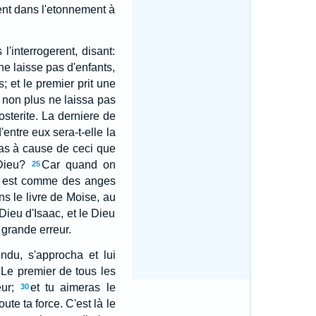
ient dans l'etonnement à
l'interrogerent, disant:
ne laisse pas d'enfants,
es; et le premier prit une
ui non plus ne laissa pas
posterite. La derniere de
entre eux sera-t-elle la
 pas à cause de ceci que
Dieu?
Car quand on
25
on est comme des anges
ns le livre de Moise, au
Dieu d'Isaac, et le Dieu
 grande erreur.
ondu, s'approcha et lui
: Le premier de tous les
ur;
et tu aimeras le
30
ute ta force. C'est là le