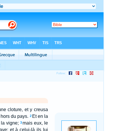
ne cloture, et y creusa
a hors du pays.
Et en la
2
 la vigne;
mais eux, le
3
e; et à celui-là ils lui