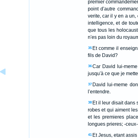
premier commandemen
point d'autre command
verite, car il y en a un,
intelligence, et de to
que tous les holocauste
n'es pas loin du royaum
Et comme il enseigna
35
fils de David?
Car David lui-meme a
36
jusqu'à ce que je mett
David lui-meme donc 
37
l'entendre.
Et il leur disait da
38
robes et qui aiment les
et les premieres plac
longues prieres; -ceux
Et Jesus, etant assis
41