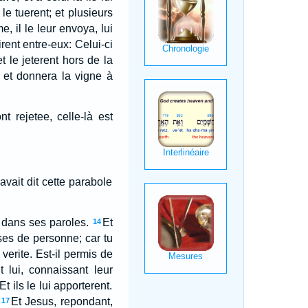
 le tuerent; et plusieurs
, il le leur envoya, lui
irent entre-eux: Celui-ci
 et le jeterent hors de la
s et donnera la vigne à
t rejetee, celle-là est
 avait dit cette parabole
 dans ses paroles.
Et
14
sses de personne; car tu
erite. Est-il permis de
t lui, connaissant leur
 ils le lui apporterent.
Et Jesus, repondant,
17