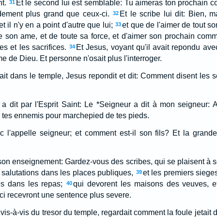
t.
Et le second lui est semblable: Tu aimeras ton prochain c
31
ement plus grand que ceux-ci.
Et le scribe lui dit: Bien, m
32
 et il n'y en a point d'autre que lui;
et que de l'aimer de tout so
33
ute son ame, et de toute sa force, et d'aimer son prochain com
s et les sacrifices.
Et Jesus, voyant qu'il avait repondu avec 
34
e de Dieu. Et personne n'osait plus l'interroger.
it dans le temple, Jesus repondit et dit: Comment disent les sc
 dit par l'Esprit Saint: Le *Seigneur a dit à mon seigneur: A
e tes ennemis pour marchepied de tes pieds.
l'appelle seigneur; et comment est-il son fils? Et la grande 
ns son enseignement: Gardez-vous des scribes, qui se plaisent à
 salutations dans les places publiques,
et les premiers sieg
39
es dans les repas;
qui devorent les maisons des veuves, et
40
-ci recevront une sentence plus severe.
 vis-à-vis du tresor du temple, regardait comment la foule jetait 