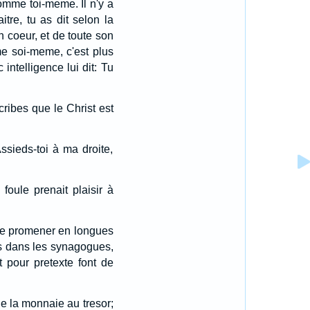
omme toi-meme. Il n'y a
aitre, tu as dit selon la
n coeur, et de toute son
me soi-meme, c'est plus
intelligence lui dit: Tu
ribes que le Christ est
ssieds-toi à ma droite,
foule prenait plaisir à
 se promener en longues
es dans les synagogues,
 pour pretexte font de
de la monnaie au tresor;