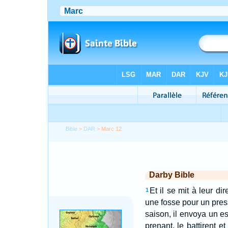
Bible
>
DAR
> Marc 12
Darby Bible
Et il se mit à leur d
1
une fosse pour un presso
saison, il envoya un es
prenant, le battirent e