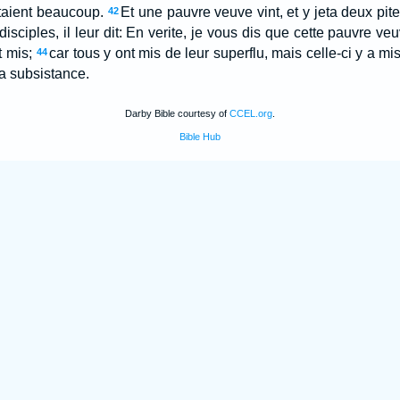
etaient beaucoup.
Et une pauvre veuve vint, et y jeta deux pite
42
isciples, il leur dit: En verite, je vous dis que cette pauvre veu
t mis;
car tous y ont mis de leur superflu, mais celle-ci y a mi
44
sa subsistance.
Darby Bible courtesy of
CCEL.org
.
Bible Hub